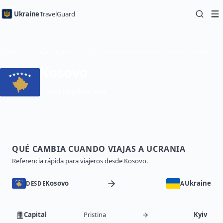
Ukraine
TravelGuard
Inicio
Guías de país
Viajar a Ucrania desde Kosovo — Guía de viaje
Kosovo
Se requiere visa
QUÉ CAMBIA CUANDO VIAJAS A UCRANIA
Referencia rápida para viajeros desde Kosovo.
Kosovo
Ukraine
DESDE
A
Capital
Pristina
Kyiv