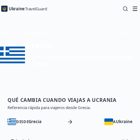
Ukraine
TravelGuard
Inicio
Guías de país
Viajar a Ucrania desde Grecia — Guía de viaje
Grecia
Sin visado hasta 90 días dentro de un período de
180 días
QUÉ CAMBIA CUANDO VIAJAS A UCRANIA
Referencia rápida para viajeros desde Grecia.
Grecia
Ukraine
DESDE
A