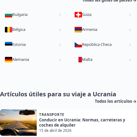
Todas las guías de países
Bulgaria
Suiza
Bélgica
Armenia
Estonia
República Checa
Alemania
Malta
Artículos útiles para su viaje a Ucrania
Todos los artículos
TRANSPORTE
Conducir en Ucrania: Normas, carreteras y
coches de alquiler
15 de abril de 2026