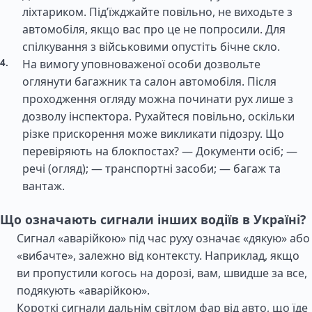
ліхтариком. Під’їжджайте повільно, не виходьте з
автомобіля, якщо вас про це не попросили. Для
спілкування з військовими опустіть бічне скло.
На вимогу уповноваженої особи дозвольте
оглянути багажник та салон автомобіля. Після
проходження огляду можна починати рух лише з
дозволу інспектора. Рухайтеся повільно, оскільки
різке прискорення може викликати підозру. Що
перевіряють на блокпостах? — Документи осіб; —
речі (огляд); — транспортні засоби; — багаж та
вантаж.
Що означають сигнали інших водіїв в Україні?
Сигнал «аварійкою» під час руху означає «дякую» або
«вибачте», залежно від контексту. Наприклад, якщо
ви пропустили когось на дорозі, вам, швидше за все,
подякують «аварійкою».
Короткі сигнали дальнім світлом фар від авто, що їде