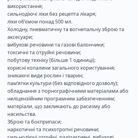
використання;
сильнодіючі ліки без рецепта лікаря;
ліки об’ємом понад 500 мл.
Холодну, пневматичну та вогнепальну зброю та
аксесуари;
вибухові речовини та газові балончики;
токсичні та отруйні речовини;
побутову техніку (більше 1 одиниці);
корисні копалини загального користування;
зникаючі види рослин і тварин;
пам’ятки культури (без відповідного дозволу);
обладнання з порнографічними матеріалами або
неліцензійним програмним забезпеченням;
матеріали, що закликають до расизму або
насильства.
Зброю та боєприпаси;
наркотичні та психотропні речовини;
сильнодіючі отруйні, радіоактивні, вибухові