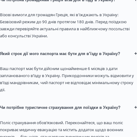
Візові вимоги для громадян Греція, які в'їжджають в Україну:
Безвізовий режим до 90 днів протягом 180 днів. Перед поїздкою
завжди перевіряйте актуальні правила в найближчому посольстві
або консульстві України.
+
Який строк дії мого паспорта має бути для в’їзду в Україну?
Ваш паспорт має бути дійсним щонайменше 6 місяців з дати
запланованого в’їзду в Україну. Прикордонники можуть відмовити у
в’їзді мандрівникам, чий паспорт не відповідає мінімальному строку
дії.
+
Чи потрібне туристичне страхування для поїздки в Україну?
Поліс страхування обов’язковий. Переконайтеся, що ваш поліс
покриває медичну евакуацію та містить додаток щодо воєнних
ризиків — більшість стандартних туристичних полісів за