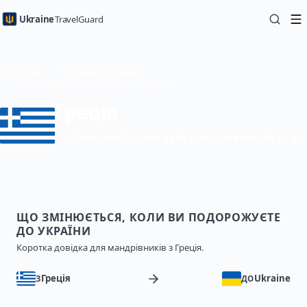
Ukraine
TravelGuard
Головна
Путівники по країнах
Подорож до України з Греція — Путівник
Греція
Безвізовий режим до 90 днів протягом 180 днів
ЩО ЗМІНЮЄТЬСЯ, КОЛИ ВИ ПОДОРОЖУЄТЕ
ДО УКРАЇНИ
Коротка довідка для мандрівників з Греція.
Греція
Ukraine
З
ДО