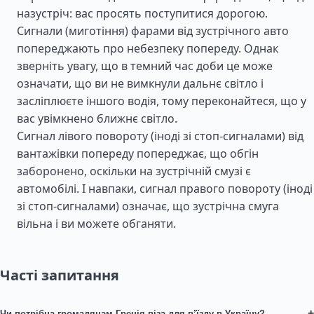
назустріч: вас просять поступитися дорогою.
Сигнали (миготіння) фарами від зустрічного авто
попереджають про небезпеку попереду. Однак
зверніть увагу, що в темний час доби це може
означати, що ви не вимкнули дальнє світло і
засліплюєте іншого водія, тому переконайтеся, що у
вас увімкнено ближнє світло.
Сигнал лівого повороту (іноді зі стоп-сигналами) від
вантажівки попереду попереджає, що обгін
заборонено, оскільки на зустрічній смузі є
автомобілі. І навпаки, сигнал правого повороту (іноді
зі стоп-сигналами) означає, що зустрічна смуга
вільна і ви можете обганяти.
Часті запитання
+
Чи потрібна громадянам Греція віза для в’їзду в Україну?