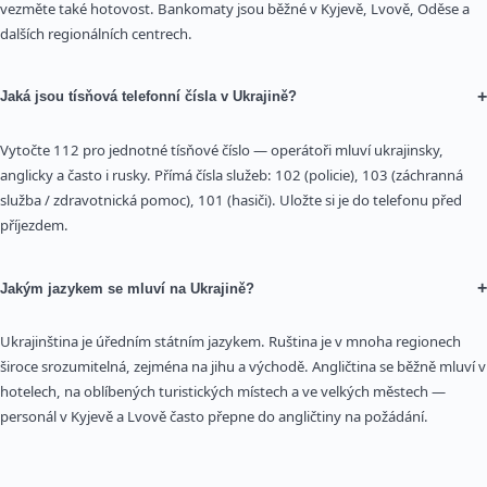
vezměte také hotovost. Bankomaty jsou běžné v Kyjevě, Lvově, Oděse a
dalších regionálních centrech.
+
Jaká jsou tísňová telefonní čísla v Ukrajině?
Vytočte 112 pro jednotné tísňové číslo — operátoři mluví ukrajinsky,
anglicky a často i rusky. Přímá čísla služeb: 102 (policie), 103 (záchranná
služba / zdravotnická pomoc), 101 (hasiči). Uložte si je do telefonu před
příjezdem.
+
Jakým jazykem se mluví na Ukrajině?
Ukrajinština je úředním státním jazykem. Ruština je v mnoha regionech
široce srozumitelná, zejména na jihu a východě. Angličtina se běžně mluví v
hotelech, na oblíbených turistických místech a ve velkých městech —
personál v Kyjevě a Lvově často přepne do angličtiny na požádání.