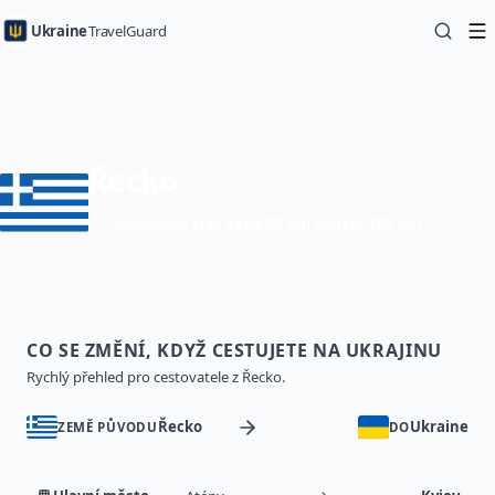
Ukraine
TravelGuard
Domů
Průvodci zeměmi
Cesta na Ukrajinu z Řecko — Cestovní průvodce
Řecko
Bezvízový styk až na 90 dní během 180 dní
CO SE ZMĚNÍ, KDYŽ CESTUJETE NA UKRAJINU
Rychlý přehled pro cestovatele z Řecko.
Řecko
Ukraine
ZEMĚ PŮVODU
DO