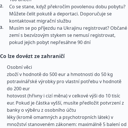
Co se stane, když překročím povolenou dobu pobytu?
Můžete čelit pokutě a deportaci. Doporučuje se
kontaktovat migrační službu
Musím se po příjezdu na Ukrajinu registrovat? Občané
zemí s bezvízovým stykem se nemusí registrovat,
pokud jejich pobyt nepřesáhne 90 dní
Co lze dovézt ze zahraničí
Osobní věci
zboží v hodnotě do 500 eur a hmotnosti do 50 kg
potravinářské výrobky pro vlastní potřebu v hodnotě
do 200 eur
hotovost (hřivny i cizí měna) v celkové výši do 10 tisíc
eur. Pokud je částka vyšší, musíte předložit potvrzení z
banky o výběru z osobního účtu
léky (kromě omamných a psychotropních látek) v
množství stanoveném zákonem: maximálně 5 balení od