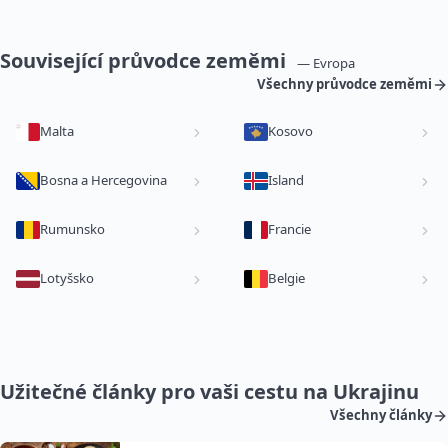
Související průvodce zeměmi
— Evropa
Všechny průvodce zeměmi
Malta
Kosovo
Bosna a Hercegovina
Island
Rumunsko
Francie
Lotyšsko
Belgie
Užitečné články pro vaši cestu na Ukrajinu
Všechny články