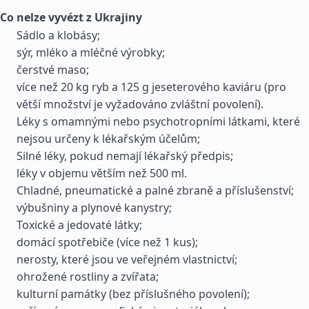
Co nelze vyvézt z Ukrajiny
Sádlo a klobásy;
sýr, mléko a mléčné výrobky;
čerstvé maso;
více než 20 kg ryb a 125 g jeseterového kaviáru (pro
větší množství je vyžadováno zvláštní povolení).
Léky s omamnými nebo psychotropními látkami, které
nejsou určeny k lékařským účelům;
Silné léky, pokud nemají lékařský předpis;
léky v objemu větším než 500 ml.
Chladné, pneumatické a palné zbraně a příslušenství;
výbušniny a plynové kanystry;
Toxické a jedovaté látky;
domácí spotřebiče (více než 1 kus);
nerosty, které jsou ve veřejném vlastnictví;
ohrožené rostliny a zvířata;
kulturní památky (bez příslušného povolení);