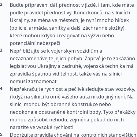
Buďte připraveni dát přednost v jízdě, i tam, kde máte
podle pravidel přednost vy. Koneckonců, na silnicích
Ukrajiny, zejména ve městech, je nyní mnoho hlídek
(policie, armáda, sanitky a další záchranné složky),
které mohou kdykoli reagovat na výzvu nebo
potenciální nebezpečí
Nepřibližujte se k vojenským vozidlům a
nezaznamenávejte jejich pohyb. Zaprvé je to zakázáno
legislativou Ukrajiny a zadruhé, vojenská technika má
zpravidla špatnou viditelnost, takže vás na silnici
nemusí zaznamenat
Nepřekračujte rychlost a pečlivě sledujte stav vozovky,
i když na silnici kromě vašeho auta nikdo jiný není. Na
silnici mohou být obranné konstrukce nebo
nedokonale odstraněné kontrolní body. Tyto překážky
mohou způsobit nehodu, zejména pokud do nich
narazíte ve vysoké rychlosti
Dodržujte pravidla chování na kontrolních stanovištích