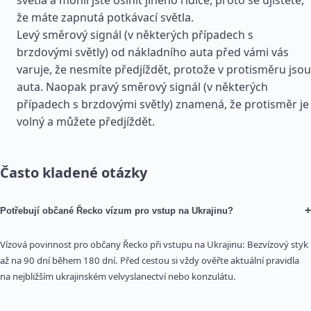
světla a mohli jste oslnit jiného řidiče, proto se ujistěte,
že máte zapnutá potkávací světla.
Levý směrový signál (v některých případech s
brzdovými světly) od nákladního auta před vámi vás
varuje, že nesmíte předjíždět, protože v protisměru jsou
auta. Naopak pravý směrový signál (v některých
případech s brzdovými světly) znamená, že protisměr je
volný a můžete předjíždět.
Často kladené otázky
+
Potřebují občané Řecko vízum pro vstup na Ukrajinu?
Vízová povinnost pro občany Řecko při vstupu na Ukrajinu: Bezvízový styk
až na 90 dní během 180 dní. Před cestou si vždy ověřte aktuální pravidla
na nejbližším ukrajinském velvyslanectví nebo konzulátu.