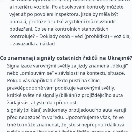
a interiéru vozidla. Po absolvování kontroly můžete
vyjet až po povolení inspektora. Jízda by měla být
pomalá, protože prudké zrychlení může vzbudit
podezření. Co se na kontrolních stanovištích
kontroluje? – Doklady osob – věci (prohlídka) – vozidla;
– zavazadla a náklad
Co znamenají signály ostatních řidičů na Ukrajině?
Signalizace varovnými světly za jízdy znamená „děkuji“
nebo „omlouvám se“ v závislosti na kontextu situace.
Pokud vás například někdo pustí na silnici,
pravděpodobně vám poděkuje varovnými světly.
krátké světelné signály (blikání) z projíždějícího auta
žádají vás, abyste dali přednost.
signály (blikání) světlomety protijedoucího auta varují
před nebezpečím vpředu. Upozorňujeme však, že ve
tmě to může znamenat, že jste si nepřepnuli dálková