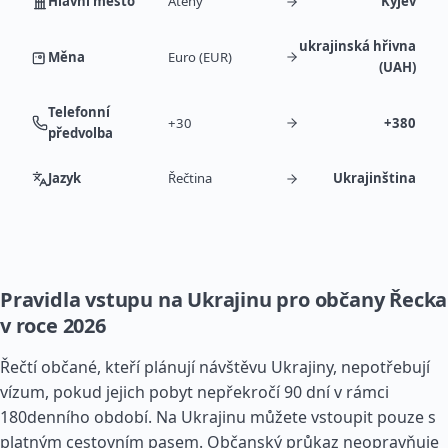
Hlavní město
Atény
Kyjev
ukrajinská hřivna
Měna
Euro (EUR)
(UAH)
Telefonní
+30
+380
předvolba
Jazyk
Řečtina
Ukrajinština
Pravidla vstupu na Ukrajinu pro občany Řecka
v roce 2026
Řečtí občané, kteří plánují návštěvu Ukrajiny, nepotřebují
vízum, pokud jejich pobyt nepřekročí 90 dní v rámci
180denního období. Na Ukrajinu můžete vstoupit pouze s
platným cestovním pasem. Občanský průkaz neopravňuje