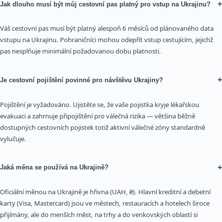
+
Jak dlouho musí být můj cestovní pas platný pro vstup na Ukrajinu?
Váš cestovní pas musí být platný alespoň 6 měsíců od plánovaného data
vstupu na Ukrajinu. Pohraničníci mohou odepřít vstup cestujícím, jejichž
pas nesplňuje minimální požadovanou dobu platnosti.
+
Je cestovní pojištění povinné pro návštěvu Ukrajiny?
Pojištění je vyžadováno. Ujistěte se, že vaše pojistka kryje lékařskou
evakuaci a zahrnuje připojištění pro válečná rizika — většina běžně
dostupných cestovních pojistek totiž aktivní válečné zóny standardně
vylučuje.
+
Jaká měna se používá na Ukrajině?
Oficiální měnou na Ukrajině je hřivna (UAH, ₴). Hlavní kreditní a debetní
karty (Visa, Mastercard) jsou ve městech, restauracích a hotelech široce
přijímány, ale do menších měst, na trhy a do venkovských oblastí si