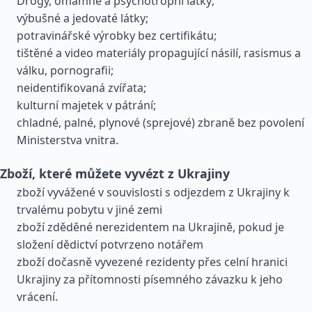
Drogy, omamné a psychotropní látky;
výbušné a jedovaté látky;
potravinářské výrobky bez certifikátu;
tištěné a video materiály propagující násilí, rasismus a
válku, pornografii;
neidentifikovaná zvířata;
kulturní majetek v pátrání;
chladné, palné, plynové (sprejové) zbraně bez povolení
Ministerstva vnitra.
Zboží, které můžete vyvézt z Ukrajiny
zboží vyvážené v souvislosti s odjezdem z Ukrajiny k
trvalému pobytu v jiné zemi
zboží zděděné nerezidentem na Ukrajině, pokud je
složení dědictví potvrzeno notářem
zboží dočasně vyvezené rezidenty přes celní hranici
Ukrajiny za přítomnosti písemného závazku k jeho
vrácení.