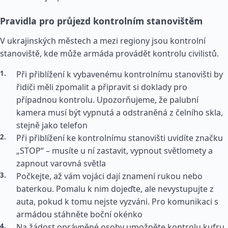
Pravidla pro průjezd kontrolním stanovištěm
V ukrajinských městech a mezi regiony jsou kontrolní
stanoviště, kde může armáda provádět kontrolu civilistů.
Při přiblížení k vybavenému kontrolnímu stanovišti by
řidiči měli zpomalit a připravit si doklady pro
případnou kontrolu. Upozorňujeme, že palubní
kamera musí být vypnutá a odstraněná z čelního skla,
stejně jako telefon
Při přiblížení ke kontrolnímu stanovišti uvidíte značku
„STOP“ – musíte u ní zastavit, vypnout světlomety a
zapnout varovná světla
Počkejte, až vám vojáci dají znamení rukou nebo
baterkou. Pomalu k nim dojeďte, ale nevystupujte z
auta, pokud k tomu nejste vyzváni. Pro komunikaci s
armádou stáhněte boční okénko
Na žádost oprávněné osoby umožněte kontrolu kufru