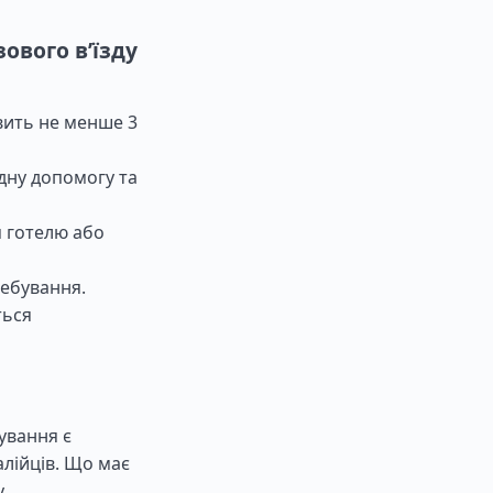
ового в’їзду
овить не менше 3
дну допомогу та
 готелю або
ребування.
ться
ування є
алійців. Що має
у