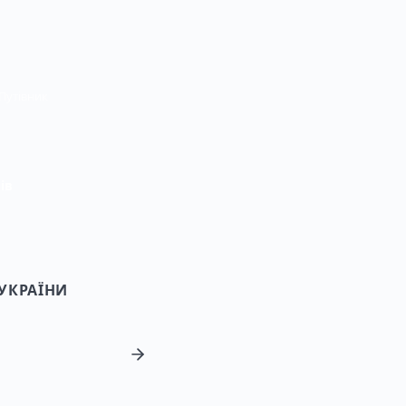
 Путівник
ів
УКРАЇНИ