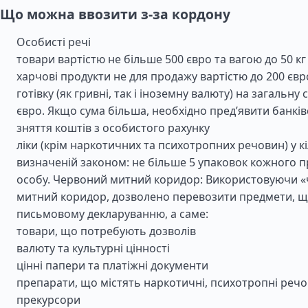
Що можна ввозити з-за кордону
Особисті речі
товари вартістю не більше 500 євро та вагою до 50 кг
харчові продукти не для продажу вартістю до 200 євр
готівку (як гривні, так і іноземну валюту) на загальну 
євро. Якщо сума більша, необхідно пред’явити банків
зняття коштів з особистого рахунку
ліки (крім наркотичних та психотропних речовин) у кі
визначеній законом: не більше 5 упаковок кожного п
особу. Червоний митний коридор: Використовуючи 
митний коридор, дозволено перевозити предмети, щ
письмовому декларуванню, а саме:
товари, що потребують дозволів
валюту та культурні цінності
цінні папери та платіжні документи
препарати, що містять наркотичні, психотропні реч
прекурсори