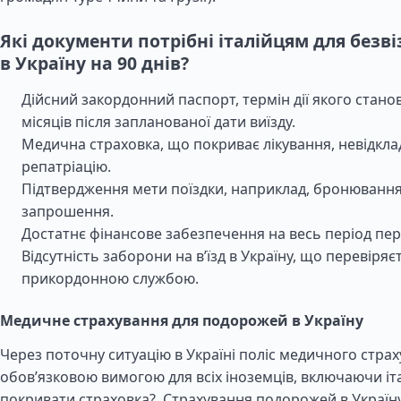
Які документи потрібні італійцям для безвіз
в Україну на 90 днів?
Дійсний закордонний паспорт, термін дії якого стан
місяців після запланованої дати виїзду.
Медична страховка, що покриває лікування, невідкла
репатріацію.
Підтвердження мети поїздки, наприклад, бронювання
запрошення.
Достатнє фінансове забезпечення на весь період пе
Відсутність заборони на в’їзд в Україну, що перевіряє
прикордонною службою.
Медичне страхування для подорожей в Україну
Через поточну ситуацію в Україні поліс медичного страх
обов’язковою вимогою для всіх іноземців, включаючи іт
покривати страховка?.
Страхування подорожей в Україн