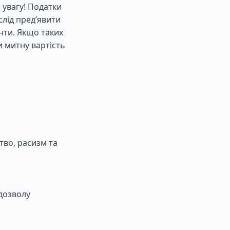
ь увагу! Податки
слід пред’явити
енти. Якщо таких
 митну вартість
тво, расизм та
 дозволу