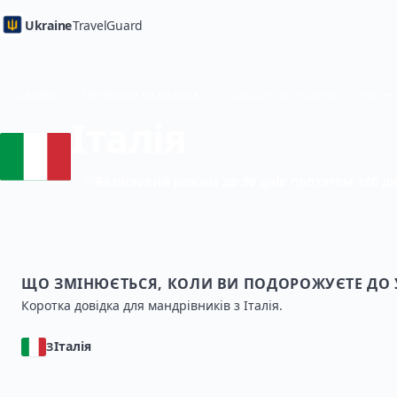
Ukraine
TravelGuard
Головна
Путівники по країнах
Подорож до України з Італія —
Італія
Безвізовий режим до 90 днів протягом 180 дн
ЩО ЗМІНЮЄТЬСЯ, КОЛИ ВИ ПОДОРОЖУЄТЕ ДО 
Коротка довідка для мандрівників з Італія.
Італія
З