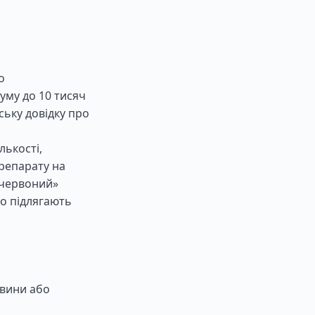
о
суму до 10 тисяч
ську довідку про
лькості,
репарату на
«червоний»
о підлягають
овини або