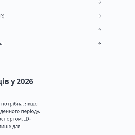
R)
ка
ів у 2026
е потрібна, якщо
денного періоду.
аспортом. ID-
 лише для