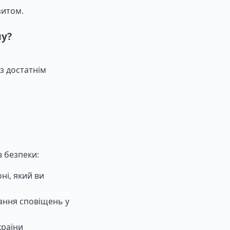
зитом.
ну?
 з достатнім
в безпеки:
ні, який ви
ання сповіщень у
країни