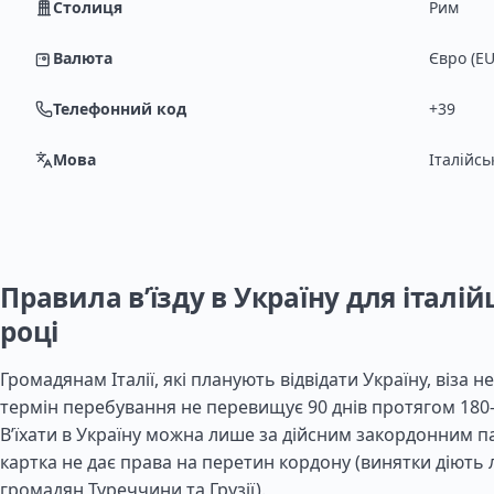
Столиця
Рим
Валюта
Євро (EU
Телефонний код
+39
Мова
Італійсь
Правила в’їзду в Україну для італійц
році
Громадянам Італії, які планують відвідати Україну, віза н
термін перебування не перевищує 90 днів протягом 180-
В’їхати в Україну можна лише за дійсним закордонним п
картка не дає права на перетин кордону (винятки діють
громадян Туреччини та Грузії).