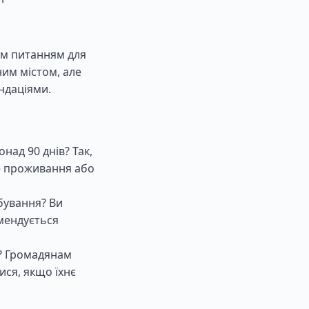
им питанням для
ним містом, але
ндаціями.
над 90 днів? Так,
е проживання або
бування? Ви
омендується
у? Громадянам
ися, якщо їхнє