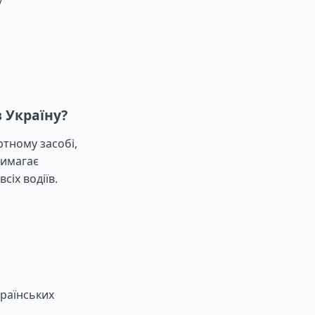
 Україну?
ртному засобі,
вимагає
сіх водіїв.
країнських