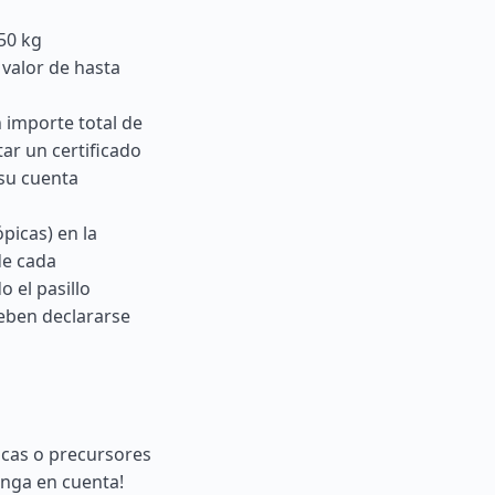
50 kg
 valor de hasta
 importe total de
tar un certificado
 su cuenta
picas) en la
de cada
 el pasillo
deben declararse
icas o precursores
enga en cuenta!