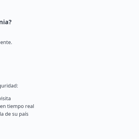
nia?
iente.
guridad:
isita
 en tiempo real
a de su país