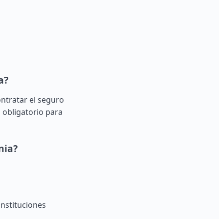
a?
ontratar el seguro
 obligatorio para
nia?
nstituciones