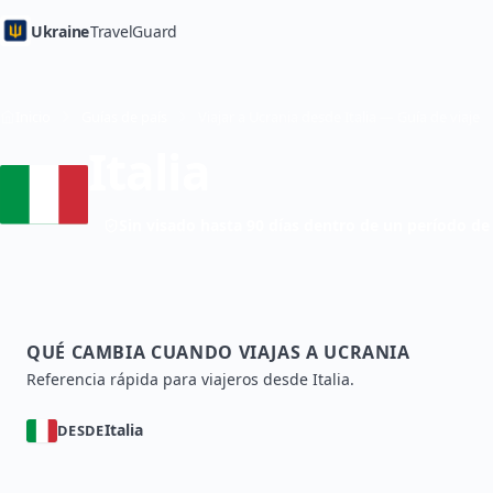
Ukraine
TravelGuard
Inicio
Guías de país
Viajar a Ucrania desde Italia — Guía de viaje
Italia
Sin visado hasta 90 días dentro de un período de
QUÉ CAMBIA CUANDO VIAJAS A UCRANIA
Referencia rápida para viajeros desde Italia.
Italia
DESDE