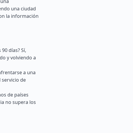
s una
iendo una ciudad
on la información
90 días? Sí,
do y volviendo a
frentarse a una
 servicio de
nos de países
ia no supera los