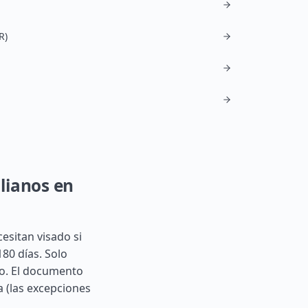
R)
lianos en
esitan visado si
80 días. Solo
do. El documento
a (las excepciones