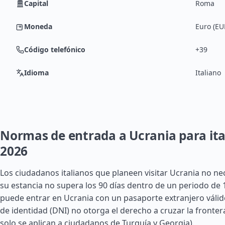
Capital
Roma
Moneda
Euro (EU
Código telefónico
+39
Idioma
Italiano
Normas de entrada a Ucrania para ita
2026
Los ciudadanos italianos que planeen visitar Ucrania no nec
su estancia no supera los 90 días dentro de un periodo de 1
puede entrar en Ucrania con un pasaporte extranjero váli
de identidad (DNI) no otorga el derecho a cruzar la fronter
solo se aplican a ciudadanos de
Turquía
y
Georgia
).