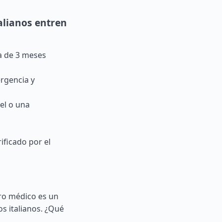
alianos entren
a de 3 meses
rgencia y
el o una
ificado por el
uro médico es un
os italianos. ¿Qué