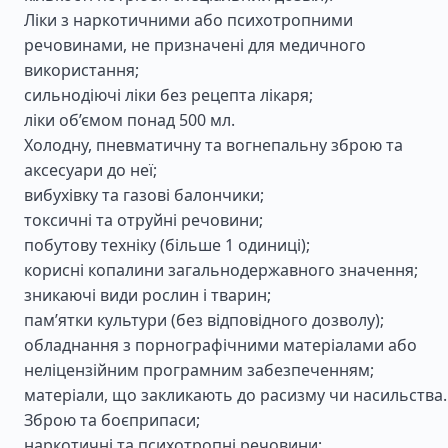
Ліки з наркотичними або психотропними
речовинами, не призначені для медичного
використання;
сильнодіючі ліки без рецепта лікаря;
ліки об’ємом понад 500 мл.
Холодну, пневматичну та вогнепальну зброю та
аксесуари до неї;
вибухівку та газові балончики;
токсичні та отруйні речовини;
побутову техніку (більше 1 одиниці);
корисні копалини загальнодержавного значення;
зникаючі види рослин і тварин;
пам’ятки культури (без відповідного дозволу);
обладнання з порнографічними матеріалами або
неліцензійним програмним забезпеченням;
матеріали, що закликають до расизму чи насильства.
Зброю та боєприпаси;
наркотичні та психотропні речовини;