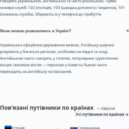
говорять українською, англійською та часто російською. Прямі
номери служб: 102 (поліція), 103 (швидка допомога / медична), 101
(пожежна служба). Збережіть їх у телефоні до прибуття.
+
Якою мовою розмовляють в Україні?
Українська є офіційною державною мовою. Російську широко
розуміють у багатьох регіонах, особливо на півдні та сході.
Англійською часто говорять у готелях, популярних туристичних
місцях і великих містах — персонал у Києві та Львові часто
переходить на англійську на прохання.
Пов’язані путівники по країнах
— Європа
Усі путівники по країнах
Естонія
Словаччина