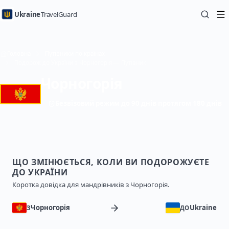
Ukraine
TravelGuard
Головна
Путівники по країнах
Подорож до України з Чорногорія — Путівник
Чорногорія
Безвізовий режим до 90 днів протягом 180 днів
ЩО ЗМІНЮЄТЬСЯ, КОЛИ ВИ ПОДОРОЖУЄТЕ
ДО УКРАЇНИ
Коротка довідка для мандрівників з Чорногорія.
Чорногорія
Ukraine
З
ДО