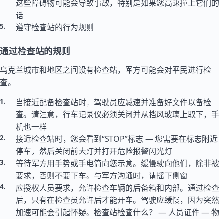
这些障碍物可能会导致事故，特别是如果您高速撞上它们的
话
遵守检查站的行为规则
通过检查站的规则
乌克兰城市和地区之间设有检查站，军方可能会对平民进行检
查。
当接近配备检查站时，驾驶员应减速并准备好文件以备检
查。请注意，行车记录仪必须关闭并从挡风玻璃上取下，手
机也一样
接近检查站时，您会看到“STOP”标志 — 您需要在标志附近
停车，然后关闭前大灯并打开危险报警闪光灯
等待军方用手势或手电筒向您示意。缓慢驶向他们，除非被
要求，否则不要下车。与军方沟通时，请摇下侧窗
应授权人员要求，允许检查车辆的后备箱和内部。通过检查
后，只有在检查员允许后才能开车。驾驶应缓慢，因为突然
加速可能会引起怀疑。检查站检查什么？ — 人员证件 — 物