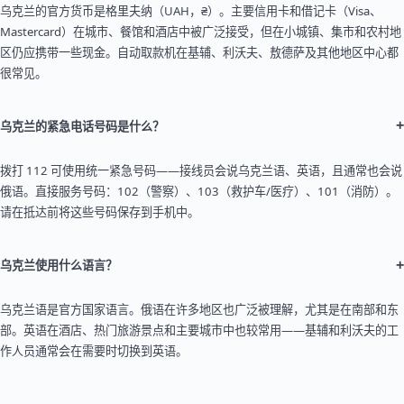
乌克兰的官方货币是格里夫纳（UAH，₴）。主要信用卡和借记卡（Visa、
Mastercard）在城市、餐馆和酒店中被广泛接受，但在小城镇、集市和农村地
区仍应携带一些现金。自动取款机在基辅、利沃夫、敖德萨及其他地区中心都
很常见。
+
乌克兰的紧急电话号码是什么？
拨打 112 可使用统一紧急号码——接线员会说乌克兰语、英语，且通常也会说
俄语。直接服务号码：102（警察）、103（救护车/医疗）、101（消防）。
请在抵达前将这些号码保存到手机中。
+
乌克兰使用什么语言？
乌克兰语是官方国家语言。俄语在许多地区也广泛被理解，尤其是在南部和东
部。英语在酒店、热门旅游景点和主要城市中也较常用——基辅和利沃夫的工
作人员通常会在需要时切换到英语。