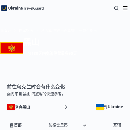
Ukraine
TravelGuard
首页
国家指南
从 黑山 前往乌克兰旅行 — 旅行指南
黑山
180天内免签停留最多90天
前往乌克兰时会有什么变化
面向来自 黑山 的旅客的快速参考。
黑山
Ukraine
来自
到
首都
波德戈里察
基辅