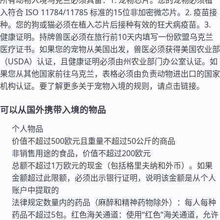
所有动物入境乌克兰必须具备：1. 宠物芯片。您的宠物必须植
入符合 ISO 11784/11785 标准的15位非加密微芯片。2. 疫苗接
种。您的狗或猫必须在植入芯片后接种有效的狂犬病疫苗。3.
健康证明。持牌兽医必须在旅行前10天内填写一份欧盟乌克兰
医疗证书。如果您的宠物从
美国
出发，兽医必须获得美国农业部
（USDA）认证，且健康证明必须由州农业部门办公室认证。如
果您从其他国家前往乌克兰，表格必须由负责动物进出口的国家
机构认证。要了解更多关于宠物入境的规则，请点击链接。
可以从国外携带入境的物品
个人物品
价值不超过500欧元且重量不超过50公斤的商品
非销售用途的食品，价值不超过200欧元
总额不超过1万欧元的现金（包括格里夫纳和外币）。如果
金额超过此限额，必须出示银行证明，说明该金额是从个人
账户中提取的
法律规定数量内的药品（麻醉和精神药物除外）：每人每种
药品不超过5包。红色海关通道：使用“红色”海关通道，允许