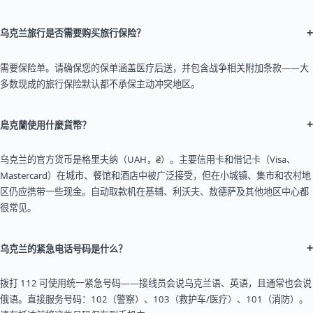
+
乌克兰旅行是否需要购买旅行保险？
需要保险单。请确保您的保单涵盖医疗后送，并包含战争相关附加条款——大
多数现成的旅行保险默认都不承保主动冲突地区。
+
烏克蘭使用什麼貨幣？
乌克兰的官方货币是格里夫纳（UAH，₴）。主要信用卡和借记卡（Visa、
Mastercard）在城市、餐馆和酒店中被广泛接受，但在小城镇、集市和农村地
区仍应携带一些现金。自动取款机在基辅、利沃夫、敖德萨及其他地区中心都
很常见。
+
乌克兰的紧急电话号码是什么？
拨打 112 可使用统一紧急号码——接线员会说乌克兰语、英语，且通常也会说
俄语。直接服务号码：102（警察）、103（救护车/医疗）、101（消防）。