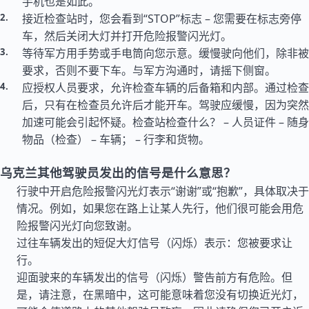
手机也是如此。
接近检查站时，您会看到“STOP”标志 – 您需要在标志旁停
车，然后关闭大灯并打开危险报警闪光灯。
等待军方用手势或手电筒向您示意。缓慢驶向他们，除非被
要求，否则不要下车。与军方沟通时，请摇下侧窗。
应授权人员要求，允许检查车辆的后备箱和内部。通过检查
后，只有在检查员允许后才能开车。驾驶应缓慢，因为突然
加速可能会引起怀疑。检查站检查什么？ – 人员证件 – 随身
物品（检查） – 车辆； – 行李和货物。
乌克兰其他驾驶员发出的信号是什么意思？
行驶中开启危险报警闪光灯表示“谢谢”或“抱歉”，具体取决于
情况。例如，如果您在路上让某人先行，他们很可能会用危
险报警闪光灯向您致谢。
过往车辆发出的短促大灯信号（闪烁）表示：您被要求让
行。
迎面驶来的车辆发出的信号（闪烁）警告前方有危险。但
是，请注意，在黑暗中，这可能意味着您没有切换近光灯，