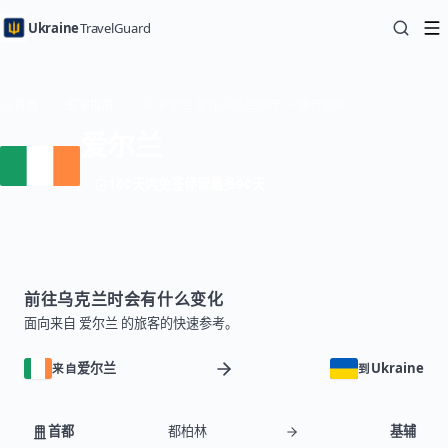
Ukraine
TravelGuard
首页
国家指南
从 爱尔兰 前往乌克兰旅行 — 旅行指南
爱尔兰
180天内免签停留最多90天
前往乌克兰时会有什么变化
面向来自 爱尔兰 的旅客的快速参考。
爱尔兰
Ukraine
来自
到
首都
都柏林
基辅