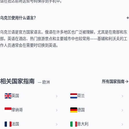
请在抵达前将这些号码保存到手机中。
+
乌克兰使用什么语言？
乌克兰语是官方国家语言。俄语在许多地区也广泛被理解，尤其是在南部和东
部。英语在酒店、热门旅游景点和主要城市中也较常用——基辅和利沃夫的工
作人员通常会在需要时切换到英语。
相关国家指南
所有国家指南
— 欧洲
英国
荷兰
摩纳哥
德国
法国
意大利