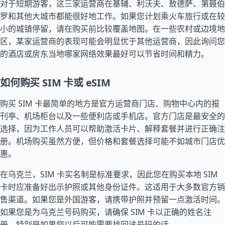
对于短期游客，这三家运营商在基辅、利沃夫、敖德萨、第聂伯
罗和其他大城市都能很好地工作。如果您计划乘火车旅行或在较
小的城镇停留，请在购买前比较覆盖地图。在一些农村或边境地
区，某家运营商的表现可能会明显优于其他运营商，因此询问您
的酒店或房东当地哪家网络效果最好可以节省时间和精力。
如何购买 SIM 卡或 eSIM
购买 SIM 卡最简单的地方是官方运营商门店、购物中心内的报
刊亭、机场柜台以及一些便利店或手机店。官方门店是最安全的
选择，因为工作人员可以帮助激活卡片、解释套餐并进行正确注
册。机场购买虽然方便，但价格和套餐选择可能不如城市门店优
惠。
在乌克兰，SIM 卡实名制是标准要求，因此您在购买本地 SIM
卡时应准备好出示护照或其他身份证件。这适用于大多数官方销
售渠道。如果您是外国游客，请携带护照并预留一点激活时间。
如果您是为乌克兰号码购买，请确保 SIM 卡以正确的姓名注
册，特别是如果您以后可能需要找回该号码的话。