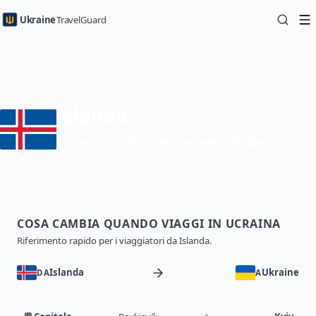
Ukraine
TravelGuard
Home
Guide per Paese
Viaggiare in Ucraina da Islanda — Guida di viaggio
Islanda
Senza visto fino a 90 giorni entro 180 giorni
COSA CAMBIA QUANDO VIAGGI IN UCRAINA
Riferimento rapido per i viaggiatori da Islanda.
Islanda
Ukraine
DA
A