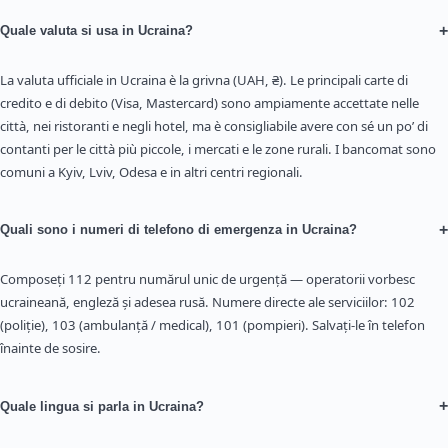
+
Quale valuta si usa in Ucraina?
La valuta ufficiale in Ucraina è la grivna (UAH, ₴). Le principali carte di
credito e di debito (Visa, Mastercard) sono ampiamente accettate nelle
città, nei ristoranti e negli hotel, ma è consigliabile avere con sé un po’ di
contanti per le città più piccole, i mercati e le zone rurali. I bancomat sono
comuni a Kyiv, Lviv, Odesa e in altri centri regionali.
+
Quali sono i numeri di telefono di emergenza in Ucraina?
Composeți 112 pentru numărul unic de urgență — operatorii vorbesc
ucraineană, engleză și adesea rusă. Numere directe ale serviciilor: 102
(poliție), 103 (ambulanță / medical), 101 (pompieri). Salvați-le în telefon
înainte de sosire.
+
Quale lingua si parla in Ucraina?