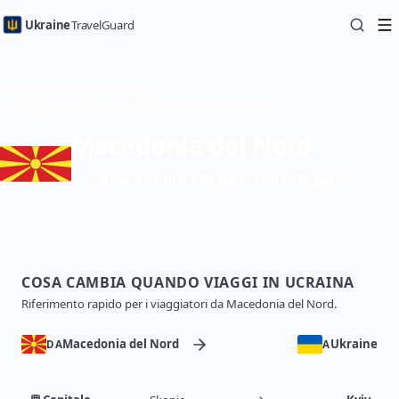
Ukraine
TravelGuard
Home
Guide per Paese
Viaggiare in Ucraina da Macedonia del Nord — Guida di viaggio
Macedonia del Nord
Senza visto fino a 90 giorni entro 180 giorni
COSA CAMBIA QUANDO VIAGGI IN UCRAINA
Riferimento rapido per i viaggiatori da Macedonia del Nord.
Macedonia del Nord
Ukraine
DA
A