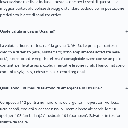
l’evacuazione medica e includa un’estensione per i rischi di guerra — la
maggior parte delle polizze di viaggio standard esclude per impostazione
predefinita le aree di conflitto attivo.
+
Quale valuta si usa in Ucraina?
La valuta ufficiale in Ucraina è la grivna (UAH, ₴). Le principali carte di
credito e di debito (Visa, Mastercard) sono ampiamente accettate nelle
città, nei ristoranti e negli hotel, ma è consigliabile avere con sé un po’ di
contanti per le città più piccole, i mercati e le zone rurali. I bancomat sono
comuni a Kyiv, Lviv, Odesa e in altri centri regionali.
+
Quali sono i numeri di telefono di emergenza in Ucraina?
Composeți 112 pentru numărul unic de urgență — operatorii vorbesc
ucraineană, engleză și adesea rusă. Numere directe ale serviciilor: 102
(poliție), 103 (ambulanță / medical), 101 (pompieri). Salvați-le în telefon
înainte de sosire.