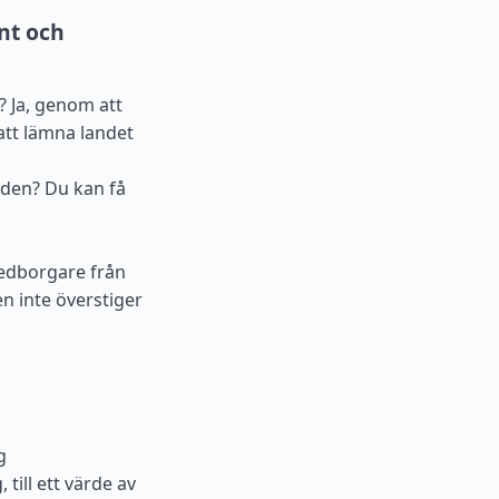
nt och
? Ja, genom att
 att lämna landet
oden? Du kan få
Medborgare från
en inte överstiger
g
till ett värde av