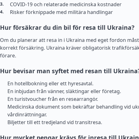
COVID-19 och relaterade medicinska kostnader
Risker förknippade med militära handlingar
Hur försäkrar du din bil för resa till Ukraina?
Om du planerar att resa in i Ukraina med eget fordon mås
korrekt försäkring. Ukraina kräver obligatorisk trafikförsäk
förare.
Hur bevisar man syftet med resan till Ukraina
En hotellbokning eller ett hyresavtal.
En inbjudan från vänner, släktingar eller företag.
En turistvoucher från en researrangör.
Medicinska dokument som bekräftar behandling vid uk
vårdinrättningar.
Biljetter till ett tredjeland vid transitresa.
Hur mycket pengar krävs för inresa till Ukrai