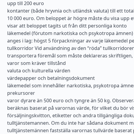
upp till 200 euro
kontanter (både hryvnia och utländsk valuta) till ett tota
10 000 euro. Om beloppet är högre måste du visa upp e
visar att beloppet tagits ut från ditt personliga konto
läkemedel (förutom narkotiska och psykotropa ämnen)
anges i lag: högst 5 förpackningar av varje läkemedel p
tullkorridor Vid användning av den “röda” tullkorridoren ä
transportera föremål som måste deklareras skriftligen,
varor som kräver tillstånd
valuta och kulturella värden
värdepapper och betalningsdokument
läkemedel som innehåller narkotiska, psykotropa ämnen
prekursorer
varor dyrare än 500 euro och tyngre än 50 kg. Observer
beräknas baserat på varornas värde, för vilket du bör v
försäljningskvitton, etiketter och andra tillgängliga do
tulltjänstemannen. Om du inte har sådana dokument m
tulltjänstemännen fastställa varornas tullvärde baserat 