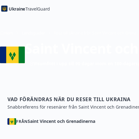
Ukraine
TravelGuard
Hem
Landsguider
Resa till Ukraina från Saint Vincent och Grenadinerna — Re
Saint Vincent oc
Visumfritt i upp till 90 dagar inom en 180-dagars
VAD FÖRÄNDRAS NÄR DU RESER TILL UKRAINA
Snabbreferens för resenärer från Saint Vincent och Grenadine
Saint Vincent och Grenadinerna
FRÅN