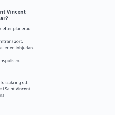
int Vincent
gar?
er efter planerad
emtransport.
eller en inbjudan.
änspolisen.
försäkring ett
 i Saint Vincent.
ina