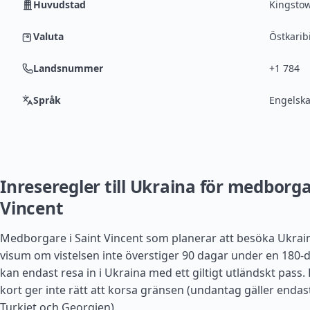
Huvudstad
Kingsto
Valuta
Östkaribi
Landsnummer
+1 784
Språk
Engelsk
Inreseregler till Ukraina för medborga
Vincent
Medborgare i Saint Vincent som planerar att besöka Ukrai
visum om vistelsen inte överstiger 90 dagar under en 180-
kan endast resa in i Ukraina med ett giltigt utländskt pass. E
kort ger inte rätt att korsa gränsen (undantag gäller enda
Turkiet
och
Georgien
).