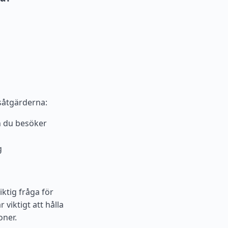
tsåtgärderna:
n du besöker
g
iktig fråga för
 viktigt att hålla
oner.