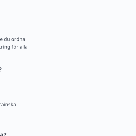
te du ordna
ring för alla
?
rainska
na?