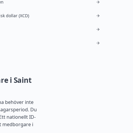
wn
sk dollar (XCD)
a
re i Saint
na behöver inte
dagarsperiod. Du
tt nationellt ID-
st medborgare i