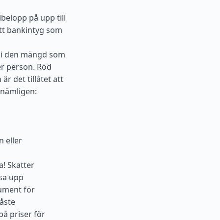
lbelopp på upp till
tt bankintyg som
 i den mängd som
er person. Röd
r det tillåtet att
 nämligen:
 eller
a! Skatter
isa upp
kument för
åste
på priser för