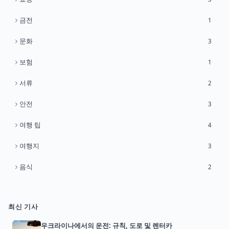
금전
1
문화
3
보험
1
서류
2
안전
3
여행 팁
4
여행지
3
음식
2
최신 기사
우크라이나에서의 운전: 규칙, 도로 및 렌터카