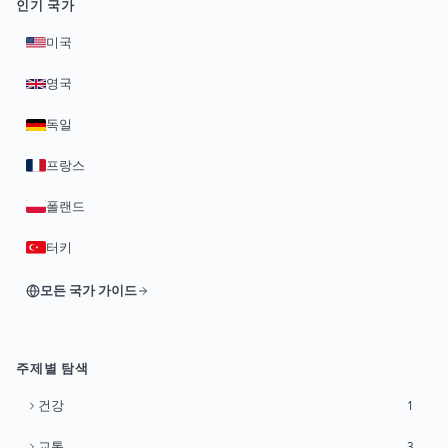
인기 국가
미국
영국
독일
프랑스
폴랜드
터키
모든 국가 가이드
주제별 탐색
건강
1
교통
3