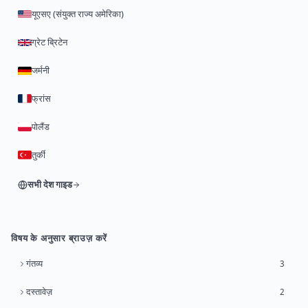
यूएसए (संयुक्त राज्य अमेरिका)
ग्रेट ब्रिटेन
जर्मनी
फ्रांस
पोलैंड
तुर्की
सभी देश गाइड
विषय के अनुसार ब्राउज़ करें
गंतव्य
3
दस्तावेज़
2