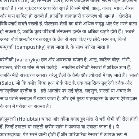
बोर्श (Borscht) वह सिग्नेचर डिश है जिसे ज़्यादातर यात्री सबसे पहले आज़माना
चाहते हैं। यह चुकंदर पर आधारित सूप है जिसमें गोभी, आलू, गाजर, प्याज, बीन्स
और मांस शामिल हो सकते हैं, हालाँकि शाकाहारी संस्करण भी आम हैं। क्षेत्रीय
विविधताएँ मायने रखती हैं: पोल्टावा-शैली का बोर्श अधिक समृद्ध और पेट भरने वाला
हो सकता है, जबकि कुछ पश्चिमी संस्करण हल्के या अधिक खट्टे होते हैं। सबसे
अच्छा बोर्श आमतौर पर लहसुन के तेल से ब्रश किए गए छोटे नरम बन, जिन्हें
पम्पुश्की (pampushky) कहा जाता है, के साथ परोसा जाता है।
वरेनीकी (Varenyky) एक और आवश्यक व्यंजन है: आलू, कॉटेज चीज़, गोभी,
मशरूम, चेरी या मांस से भरे पकौड़े। नमकीन वरेनीकी रेस्तरां में अधिक आम हैं,
जबकि मीठे संस्करण अक्सर घरेलू शैली के कैफ़े और त्योहारों में पाए जाते हैं। सालो
(Salo), जो कि क्योर किया हुआ पोर्क फैट है, एक क्लासिक यूक्रेनी स्नैक और
सांस्कृतिक प्रतीक है। इसे आमतौर पर राई ब्रेड, लहसुन, सरसों या अचार के
साथ पतले स्लाइस में खाया जाता है, और इसे मुख्य पाठ्यक्रम के बजाय ऐपेटाइज़र
के रूप में परोसा जा सकता है।
होलुबत्सी (Holubtsi) चावल और कीमा बनाए हुए मांस से भरी गोभी की रोल होती
हैं, जिन्हें टमाटर या खट्टी क्रीम सॉस में पकाया या उबाला जाता है। ये
आरामदायक, पेट भरने वाली होती हैं और पारिवारिक रेस्तरां में व्यापक रूप से