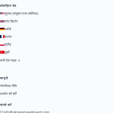
लोकप्रिय देश
यूएसए (संयुक्त राज्य अमेरिका)
ग्रेट ब्रिटेन
जर्मनी
फ्रांस
पोलैंड
तुर्की
सभी देश गाइड →
कानूनी
गोपनीयता नीति
उपयोग की शर्तें
संपर्क करें
info@ukrainetravelguard.com