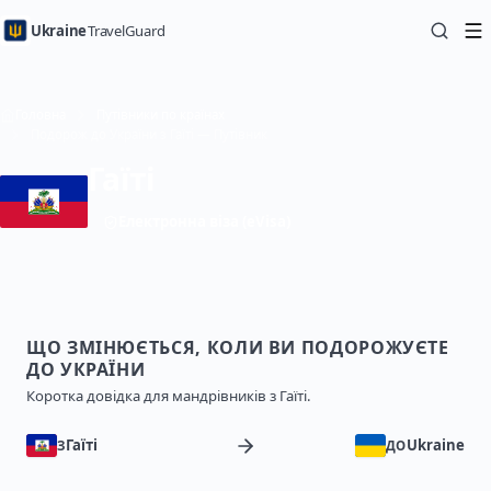
Ukraine
TravelGuard
Головна
Путівники по країнах
Подорож до України з Гаїті — Путівник
Гаїті
Електронна віза (eVisa)
ЩО ЗМІНЮЄТЬСЯ, КОЛИ ВИ ПОДОРОЖУЄТЕ
ДО УКРАЇНИ
Коротка довідка для мандрівників з Гаїті.
Гаїті
Ukraine
З
ДО