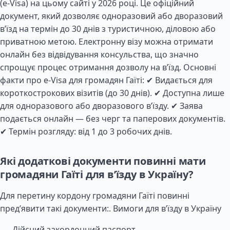
(e-Visa) на цьому сайті у 2026 році. Це офіційний
документ, який дозволяє одноразовий або дворазовий
в’їзд на термін до 30 днів з туристичною, діловою або
приватною метою. Електронну візу можна отримати
онлайн без відвідування консульства, що значно
спрощує процес отримання дозволу на в’їзд. Основні
факти про e-Visa для громадян Гаїті: ✔ Видається для
короткострокових візитів (до 30 днів). ✔ Доступна лише
для одноразового або дворазового в’їзду. ✔ Заява
подається онлайн — без черг та паперових документів.
✔ Термін розгляду: від 1 до 3 робочих днів.
Які додаткові документи повинні мати
громадяни Гаїті для в’їзду в Україну?
Для перетину кордону громадяни Гаїті повинні
пред’явити такі документи:.
Вимоги для в’їзду в Україну
Дійсний закордонний паспорт.