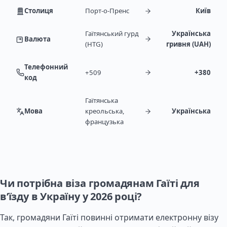
Столиця
Порт-о-Пренс
Київ
Гаїтянський гурд
Українська
Валюта
(HTG)
гривня (UAH)
Телефонний
+509
+380
код
Гаїтянська
Мова
креольська,
Українська
французька
Чи потрібна віза громадянам Гаїті для
в’їзду в Україну у 2026 році?
Так, громадяни Гаїті повинні отримати електронну візу