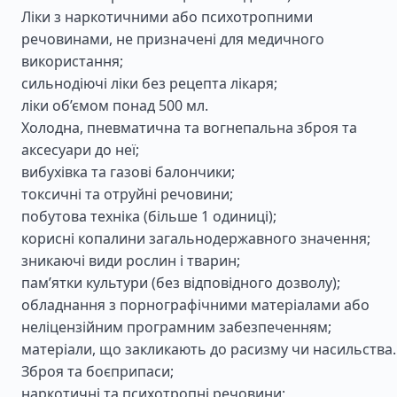
Ліки з наркотичними або психотропними
речовинами, не призначені для медичного
використання;
сильнодіючі ліки без рецепта лікаря;
ліки об’ємом понад 500 мл.
Холодна, пневматична та вогнепальна зброя та
аксесуари до неї;
вибухівка та газові балончики;
токсичні та отруйні речовини;
побутова техніка (більше 1 одиниці);
корисні копалини загальнодержавного значення;
зникаючі види рослин і тварин;
пам’ятки культури (без відповідного дозволу);
обладнання з порнографічними матеріалами або
неліцензійним програмним забезпеченням;
матеріали, що закликають до расизму чи насильства.
Зброя та боєприпаси;
наркотичні та психотропні речовини;