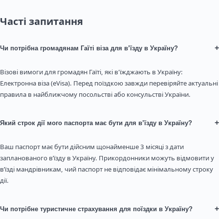
Часті запитання
+
Чи потрібна громадянам Гаїті віза для в’їзду в Україну?
Візові вимоги для громадян Гаїті, які в'їжджають в Україну:
Електронна віза (eVisa). Перед поїздкою завжди перевіряйте актуальні
правила в найближчому посольстві або консульстві України.
+
Який строк дії мого паспорта має бути для в’їзду в Україну?
Ваш паспорт має бути дійсним щонайменше 3 місяці з дати
запланованого в’їзду в Україну. Прикордонники можуть відмовити у
в’їзді мандрівникам, чий паспорт не відповідає мінімальному строку
дії.
+
Чи потрібне туристичне страхування для поїздки в Україну?