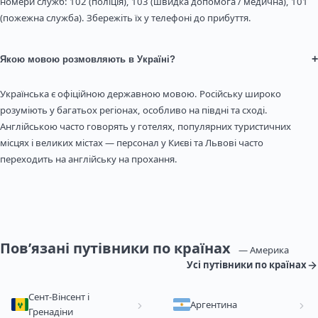
номери служб: 102 (поліція), 103 (швидка допомога / медична), 101
(пожежна служба). Збережіть їх у телефоні до прибуття.
+
Якою мовою розмовляють в Україні?
Українська є офіційною державною мовою. Російську широко
розуміють у багатьох регіонах, особливо на півдні та сході.
Англійською часто говорять у готелях, популярних туристичних
місцях і великих містах — персонал у Києві та Львові часто
переходить на англійську на прохання.
Пов’язані путівники по країнах
— Америка
Усі путівники по країнах
Сент-Вінсент і
Аргентина
Гренадіни