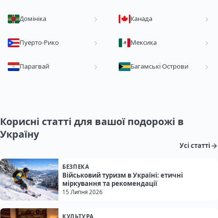
Домініка
Канада
Пуерто-Рико
Мексика
Парагвай
Багамські Острови
Корисні статті для вашої подорожі в
Україну
Усі статті
БЕЗПЕКА
Військовий туризм в Україні: етичні
міркування та рекомендації
15 Липня 2026
КУЛЬТУРА