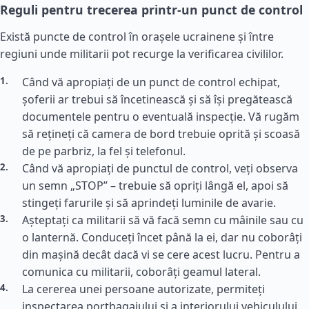
Reguli pentru trecerea printr-un punct de control
Există puncte de control în orașele ucrainene și între
regiuni unde militarii pot recurge la verificarea civililor.
Când vă apropiați de un punct de control echipat,
șoferii ar trebui să încetinească și să își pregătească
documentele pentru o eventuală inspecție. Vă rugăm
să rețineți că camera de bord trebuie oprită și scoasă
de pe parbriz, la fel și telefonul.
Când vă apropiați de punctul de control, veți observa
un semn „STOP” – trebuie să opriți lângă el, apoi să
stingeți farurile și să aprindeți luminile de avarie.
Așteptați ca militarii să vă facă semn cu mâinile sau cu
o lanternă. Conduceți încet până la ei, dar nu coborâți
din mașină decât dacă vi se cere acest lucru. Pentru a
comunica cu militarii, coborâți geamul lateral.
La cererea unei persoane autorizate, permiteți
inspectarea portbagajului și a interiorului vehiculului.