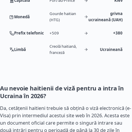
Capitală
Port-au-Prince
Kiev
Gourde haitian
grivna
Monedă
(HTG)
ucraineană (UAH)
Prefix telefonic
+509
+380
Creolă haitiană,
Limbă
Ucraineană
franceză
Au nevoie haitienii de viză pentru a intra în
Ucraina în 2026?
Da, cetățenii haitieni trebuie să obțină o viză electronică (e-
Visa) prin intermediul acestui site web în 2026. Acesta este
un document oficial care permite o singură intrare sau
două intrări pentru o perioadă de până la 30 de zile în