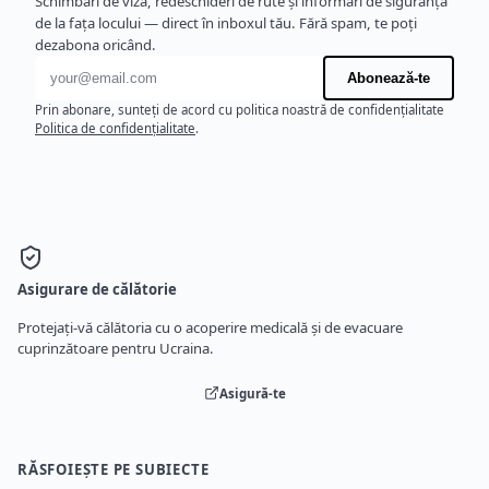
Schimbări de viză, redeschideri de rute și informări de siguranță
de la fața locului — direct în inboxul tău. Fără spam, te poți
dezabona oricând.
Adresă de e-mail
Abonează-te
Prin abonare, sunteți de acord cu politica noastră de confidențialitate
Politica de confidențialitate
.
Asigurare de călătorie
Protejați-vă călătoria cu o acoperire medicală și de evacuare
cuprinzătoare pentru Ucraina.
Asigură-te
RĂSFOIEȘTE PE SUBIECTE