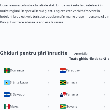
Ucraineana este limba oficială de stat. Limba rusă este larg înțeleasă în
multe regiuni, în special în sud și est. Engleza este vorbită frecvent în
hoteluri, la obiectivele turistice populare și în marile orașe — personalul din
Kiev și Lviv trece adesea la engleză la cerere.
Ghiduri pentru țări înrudite
— Americile
Toate ghidurile de țară
Dominica
Paraguay
Sfânta Lucia
Jamaica
El Salvador
Panama
Mexic
Guyana