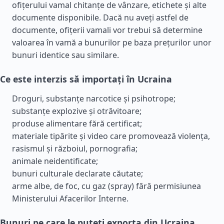
ofițerului vamal chitanțe de vânzare, etichete și alte
documente disponibile. Dacă nu aveți astfel de
documente, ofițerii vamali vor trebui să determine
valoarea în vamă a bunurilor pe baza prețurilor unor
bunuri identice sau similare.
Ce este interzis să importați în Ucraina
Droguri, substanțe narcotice și psihotrope;
substanțe explozive și otrăvitoare;
produse alimentare fără certificat;
materiale tipărite și video care promovează violența,
rasismul și războiul, pornografia;
animale neidentificate;
bunuri culturale declarate căutate;
arme albe, de foc, cu gaz (spray) fără permisiunea
Ministerului Afacerilor Interne.
Bunuri pe care le puteți exporta din Ucraina