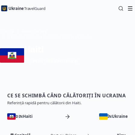
Ukraine
TravelGuard
Acasă
Ghiduri de țară
Călătorind în Ucraina din Haiti — Ghid de călătorie
Haiti
eVisa (viza electronică)
CE SE SCHIMBĂ CÂND CĂLĂTORIȚI ÎN UCRAINA
Referință rapidă pentru călătorii din Haiti.
Haiti
Ukraine
DIN
ÎN