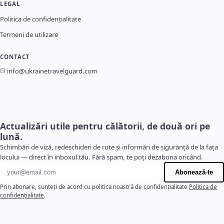
LEGAL
Politica de confidențialitate
Termeni de utilizare
CONTACT
info@ukrainetravelguard.com
Actualizări utile pentru călătorii, de două ori pe
lună.
Schimbări de viză, redeschideri de rute și informări de siguranță de la fața
locului — direct în inboxul tău. Fără spam, te poți dezabona oricând.
Adresă de e-mail
Abonează-te
Prin abonare, sunteți de acord cu politica noastră de confidențialitate
Politica de
confidențialitate
.