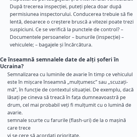
După trecerea inspecției, puteți pleca doar după
permisiunea inspectorului. Conducerea trebuie să fie
lentă, deoarece o creștere bruscă a vitezei poate trezi
suspiciuni. Ce se verifică la punctele de control? –
Documentele persoanelor – bunurile (inspecție) –
vehiculele; – bagajele și încărcătura.
Ce înseamnă semnalele date de alți șoferi în
Ucraina?
Semnalizarea cu luminile de avarie în timp ce vehiculul
este în mișcare înseamnă „mulțumesc” sau „scuzați-
mă”, în funcție de contextul situației. De exemplu, dacă
lăsați pe cineva să treacă în fața dumneavoastră pe
drum, cel mai probabil veți fi mulțumit cu o lumină de
avarie.
semnale scurte cu farurile (flash-uri) de la o mașină
care trece
vi se cere să acordați prioritate.