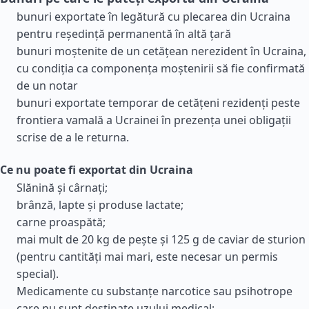
bunuri exportate în legătură cu plecarea din Ucraina
pentru reședință permanentă în altă țară
bunuri moștenite de un cetățean nerezident în Ucraina,
cu condiția ca componența moștenirii să fie confirmată
de un notar
bunuri exportate temporar de cetățeni rezidenți peste
frontiera vamală a Ucrainei în prezența unei obligații
scrise de a le returna.
Ce nu poate fi exportat din Ucraina
Slănină și cârnați;
brânză, lapte și produse lactate;
carne proaspătă;
mai mult de 20 kg de pește și 125 g de caviar de sturion
(pentru cantități mai mari, este necesar un permis
special).
Medicamente cu substanțe narcotice sau psihotrope
care nu sunt destinate uzului medical;