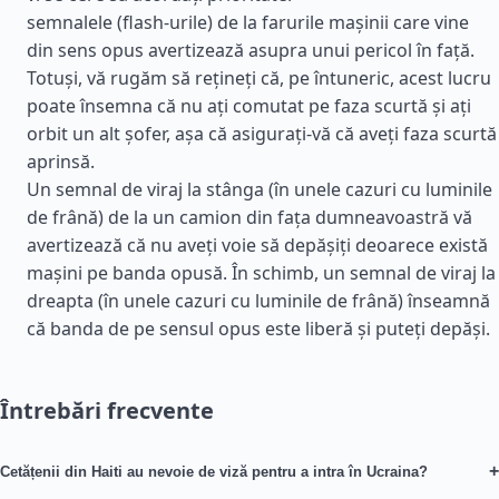
semnalele (flash-urile) de la farurile mașinii care vine
din sens opus avertizează asupra unui pericol în față.
Totuși, vă rugăm să rețineți că, pe întuneric, acest lucru
poate însemna că nu ați comutat pe faza scurtă și ați
orbit un alt șofer, așa că asigurați-vă că aveți faza scurtă
aprinsă.
Un semnal de viraj la stânga (în unele cazuri cu luminile
de frână) de la un camion din fața dumneavoastră vă
avertizează că nu aveți voie să depășiți deoarece există
mașini pe banda opusă. În schimb, un semnal de viraj la
dreapta (în unele cazuri cu luminile de frână) înseamnă
că banda de pe sensul opus este liberă și puteți depăși.
Întrebări frecvente
+
Cetățenii din Haiti au nevoie de viză pentru a intra în Ucraina?