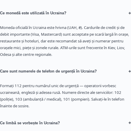
+
Ce monedă este utilizată în Ucraina?
Moneda oficială în Ucraina este hrivna (UAH, ₴). Cardurile de credit și de
debit importante (Visa, Mastercard) sunt acceptate pe scară largă în orașe,
restaurante și hoteluri, dar este recomandat să aveți și numerar pentru
orașele mici, piețe și zonele rurale. ATM-urile sunt frecvente în Kiev, Liov,
Odesa și alte centre regionale.
+
Care sunt numerele de telefon de urgență în Ucraina?
Formați 112 pentru numărul unic de urgență — operatorii vorbesc
ucraineană, engleză și adesea rusă. Numere directe ale serviciilor: 102
(poliție), 103 (ambulanță / medical), 101 (pompieri). Salvați-le în telefon
înainte de sosire.
+
Ce limbă se vorbește în Ucraina?