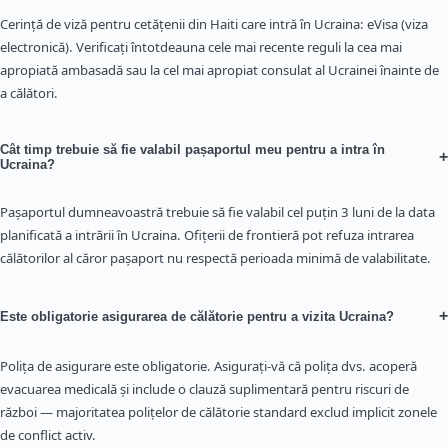
Cerință de viză pentru cetățenii din Haiti care intră în Ucraina: eVisa (viza
electronică). Verificați întotdeauna cele mai recente reguli la cea mai
apropiată ambasadă sau la cel mai apropiat consulat al Ucrainei înainte de
a călători.
Cât timp trebuie să fie valabil pașaportul meu pentru a intra în
+
Ucraina?
Pașaportul dumneavoastră trebuie să fie valabil cel puțin 3 luni de la data
planificată a intrării în Ucraina. Ofițerii de frontieră pot refuza intrarea
călătorilor al căror pașaport nu respectă perioada minimă de valabilitate.
+
Este obligatorie asigurarea de călătorie pentru a vizita Ucraina?
Polița de asigurare este obligatorie. Asigurați-vă că polița dvs. acoperă
evacuarea medicală și include o clauză suplimentară pentru riscuri de
război — majoritatea polițelor de călătorie standard exclud implicit zonele
de conflict activ.