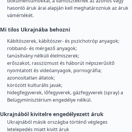
dokumentumokkal, a vámtiszteknek az azonos vagy
hasonló áruk árai alapján kell meghatározniuk az áruk
vámértékét.
Mi tilos Ukrajnába behozni
Kábítószerek, kábítószer- és pszichotróp anyagok;
robbanó- és mérgező anyagok;
tanúsítvány nélküli élelmiszerek;
erőszakot, rasszizmust és háborút népszerűsítő
nyomtatott és videóanyagok, pornográfia;
azonosítatlan állatok;
körözött kulturális javak;
hidegfegyverek, lőfegyverek, gázfegyverek (spray) a
Belügyminisztérium engedélye nélkül.
Ukrajnából kivitelre engedélyezett áruk
Ukrajnából másik országba történő végleges
letelepedés miatt kivitt áruk