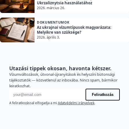
Ukrzaliznytsia használatához
2026. március 26.
DOKUMENTUMOK
Az ukrajnai vízumtípusok magyarázata:
Melyikre van szüksége?
2026. április 3.
Utazási tippek okosan, havonta kétszer.
Vízumváltozások, útvonal-újranyitások és helyszíni biztonsági
tájékoztatók — közvetlenül az inboxába. Nincs spam, bármikor
leiratkozhat.
E-mail cím
Feliratkozás
A feliratkozással elfogadja a mi
Adatvédelmi irányelvek
.