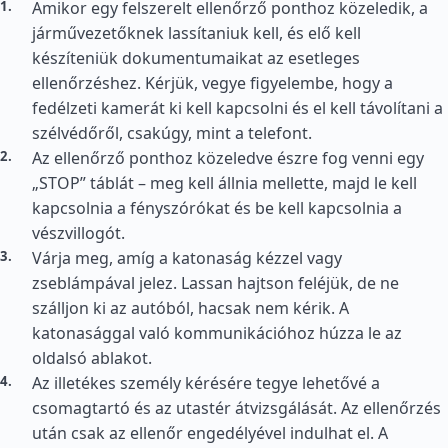
Amikor egy felszerelt ellenőrző ponthoz közeledik, a
járművezetőknek lassítaniuk kell, és elő kell
készíteniük dokumentumaikat az esetleges
ellenőrzéshez. Kérjük, vegye figyelembe, hogy a
fedélzeti kamerát ki kell kapcsolni és el kell távolítani a
szélvédőről, csakúgy, mint a telefont.
Az ellenőrző ponthoz közeledve észre fog venni egy
„STOP” táblát – meg kell állnia mellette, majd le kell
kapcsolnia a fényszórókat és be kell kapcsolnia a
vészvillogót.
Várja meg, amíg a katonaság kézzel vagy
zseblámpával jelez. Lassan hajtson feléjük, de ne
szálljon ki az autóból, hacsak nem kérik. A
katonasággal való kommunikációhoz húzza le az
oldalsó ablakot.
Az illetékes személy kérésére tegye lehetővé a
csomagtartó és az utastér átvizsgálását. Az ellenőrzés
után csak az ellenőr engedélyével indulhat el. A