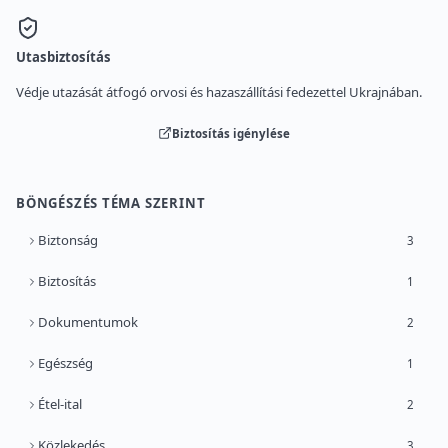
Utasbiztosítás
Védje utazását átfogó orvosi és hazaszállítási fedezettel Ukrajnában.
Biztosítás igénylése
BÖNGÉSZÉS TÉMA SZERINT
Biztonság
3
Biztosítás
1
Dokumentumok
2
Egészség
1
Étel-ital
2
Közlekedés
3