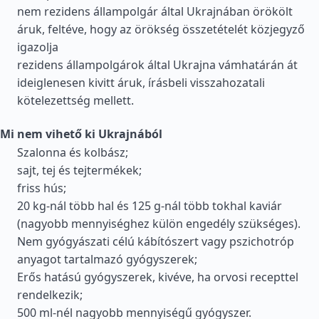
nem rezidens állampolgár által Ukrajnában örökölt
áruk, feltéve, hogy az örökség összetételét közjegyző
igazolja
rezidens állampolgárok által Ukrajna vámhatárán át
ideiglenesen kivitt áruk, írásbeli visszahozatali
kötelezettség mellett.
Mi nem vihető ki Ukrajnából
Szalonna és kolbász;
sajt, tej és tejtermékek;
friss hús;
20 kg-nál több hal és 125 g-nál több tokhal kaviár
(nagyobb mennyiséghez külön engedély szükséges).
Nem gyógyászati célú kábítószert vagy pszichotróp
anyagot tartalmazó gyógyszerek;
Erős hatású gyógyszerek, kivéve, ha orvosi recepttel
rendelkezik;
500 ml-nél nagyobb mennyiségű gyógyszer.