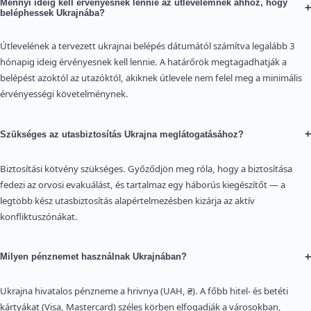
Mennyi ideig kell érvényesnek lennie az útlevelemnek ahhoz, hogy
+
beléphessek Ukrajnába?
Útlevelének a tervezett ukrajnai belépés dátumától számítva legalább 3
hónapig ideig érvényesnek kell lennie. A határőrök megtagadhatják a
belépést azoktól az utazóktól, akiknek útlevele nem felel meg a minimális
érvényességi követelménynek.
+
Szükséges az utasbiztosítás Ukrajna meglátogatásához?
Biztosítási kötvény szükséges. Győződjön meg róla, hogy a biztosítása
fedezi az orvosi evakuálást, és tartalmaz egy háborús kiegészítőt — a
legtöbb kész utasbiztosítás alapértelmezésben kizárja az aktív
konfliktuszónákat.
+
Milyen pénznemet használnak Ukrajnában?
Ukrajna hivatalos pénzneme a hrivnya (UAH, ₴). A főbb hitel- és betéti
kártyákat (Visa, Mastercard) széles körben elfogadják a városokban,