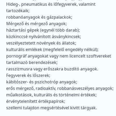
Hideg-, pneumatikus és lőfegyverek, valamint
tartozékaik;
robbanóanyagok és gázpalackok;
Mérgező és mérgező anyagok;
háztartási gépek (egynél több darab);
közkinccsé nyilvánított ásványkincsek;
veszélyeztetett növények és állatok;
kulturális emlékek (megfelelő engedély nélkül);
pornográf anyagokat vagy nem licencelt szoftvereket
tartalmazó berendezések;
rasszizmusra vagy erőszakra buzdító anyagok.
Fegyverek és lőszerek;
kábítószer- és pszichotróp anyagok;
erős mérgező, radioaktív, robbanásveszélyes anyagok;
műalkotások, kulturális és történelmi értékek;
érvénytelenített értékpapírok;
szellemi tulajdon megsértésével kivitt tárgyak.