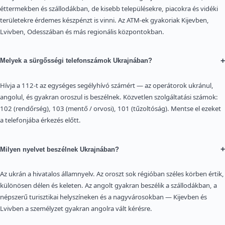
éttermekben és szállodákban, de kisebb településekre, piacokra és vidéki
területekre érdemes készpénzt is vinni. Az ATM-ek gyakoriak Kijevben,
Lvivben, Odesszában és más regionális központokban.
+
Melyek a sürgősségi telefonszámok Ukrajnában?
Hívja a 112-t az egységes segélyhívó számért — az operátorok ukránul,
angolul, és gyakran oroszul is beszélnek. Közvetlen szolgáltatási számok:
102 (rendőrség), 103 (mentő / orvosi), 101 (tűzoltóság). Mentse el ezeket
a telefonjába érkezés előtt.
+
Milyen nyelvet beszélnek Ukrajnában?
Az ukrán a hivatalos államnyelv. Az oroszt sok régióban széles körben értik,
különösen délen és keleten. Az angolt gyakran beszélik a szállodákban, a
népszerű turisztikai helyszíneken és a nagyvárosokban — Kijevben és
Lvivben a személyzet gyakran angolra vált kérésre.