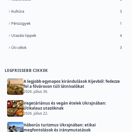
Kultúra
3
Pénzügyek
1
Utazási tippek
4
Úti célok
3
LEGFRISSEBB CIKKEK
A legjobb egynapos kirándulások Kijevből: fedezze
fel a fővároson túli látnivalókat
2026. július 30.
Vegetáriánus és vegán ételek Ukrajnában:
Útikalauz utazóknak
2026. július 22.
Háborús turizmus Ukrajnában: etikai
megfontolások és iránymutatások