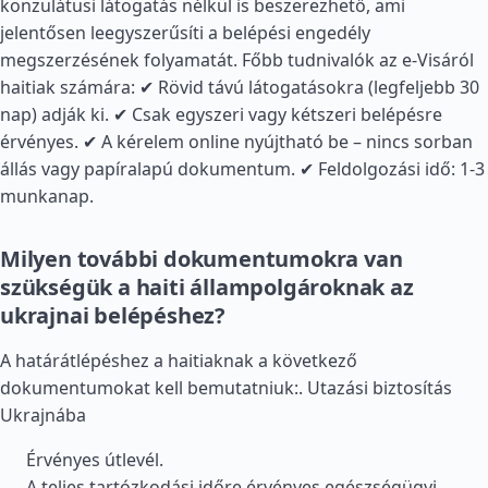
konzulátusi látogatás nélkül is beszerezhető, ami
jelentősen leegyszerűsíti a belépési engedély
megszerzésének folyamatát. Főbb tudnivalók az e-Visáról
haitiak számára: ✔ Rövid távú látogatásokra (legfeljebb 30
nap) adják ki. ✔ Csak egyszeri vagy kétszeri belépésre
érvényes. ✔ A kérelem online nyújtható be – nincs sorban
állás vagy papíralapú dokumentum. ✔ Feldolgozási idő: 1-3
munkanap.
Milyen további dokumentumokra van
szükségük a haiti állampolgároknak az
ukrajnai belépéshez?
A határátlépéshez a haitiaknak a következő
dokumentumokat kell bemutatniuk:.
Utazási biztosítás
Ukrajnába
Érvényes útlevél.
A teljes tartózkodási időre érvényes egészségügyi