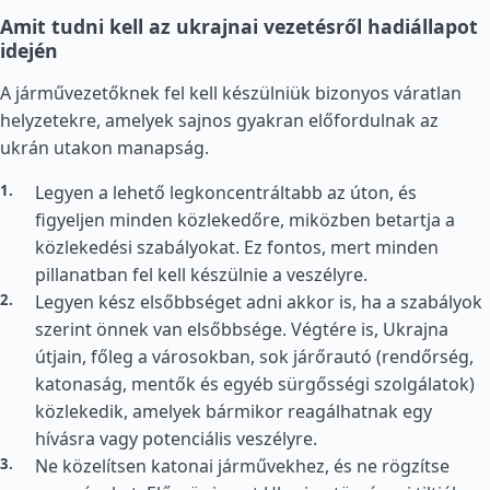
Amit tudni kell az ukrajnai vezetésről hadiállapot
idején
A járművezetőknek fel kell készülniük bizonyos váratlan
helyzetekre, amelyek sajnos gyakran előfordulnak az
ukrán utakon manapság.
Legyen a lehető legkoncentráltabb az úton, és
figyeljen minden közlekedőre, miközben betartja a
közlekedési szabályokat. Ez fontos, mert minden
pillanatban fel kell készülnie a veszélyre.
Legyen kész elsőbbséget adni akkor is, ha a szabályok
szerint önnek van elsőbbsége. Végtére is, Ukrajna
útjain, főleg a városokban, sok járőrautó (rendőrség,
katonaság, mentők és egyéb sürgősségi szolgálatok)
közlekedik, amelyek bármikor reagálhatnak egy
hívásra vagy potenciális veszélyre.
Ne közelítsen katonai járművekhez, és ne rögzítse