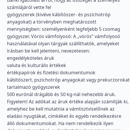
banki igazolást arról, hogy az összeget a személyes
számlájáról vette fel
gyógyszerek (kivéve kábítószer- és pszichotróp
anyagokat) a törvényben meghatározott
mennyiségben: személyenként legfeljebb 5 csomag
gyógyszer. Vörös vámfolyosó: A „vörös” vámfolyosó
használatával olyan tárgyak szállíthatók, amelyeket
írásban be kell jelenteni, nevezetesen:
engedélyköteles áruk
valuta és kulturális értékek
értékpapírok és fizetési dokumentumok
kábítószert, pszichotróp anyagokat vagy prekurzorokat
tartalmazó gyógyszerek
500 eurónál drágább és 50 kg-nál nehezebb áruk.
Figyelem! Az adókat az áruk értéke alapján számítják ki,
amelyhez be kell mutatnia a vámtisztviselőnek az
eladási nyugtákat, címkéket és egyéb rendelkezésre
álló dokumentumokat. Ha nem rendelkezik ilyen