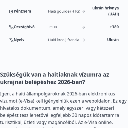
ukrán hrivnya
Pénznem
Haiti gourde (HTG)
(UAH)
Országhívó
+509
+380
Nyelv
Haiti kreol, francia
Ukrán
Szükségük van a haitiaknak vízumra az
ukrajnai belépéshez 2026-ban?
Igen, a haiti állampolgároknak 2026-ban elektronikus
vízumot (e-Visa) kell igényelniük ezen a weboldalon. Ez egy
hivatalos dokumentum, amely egyszeri vagy kétszeri
belépést tesz lehetővé legfeljebb 30 napos időtartamra
turisztikai, üzleti vagy magáncélból. Az e-Visa online,