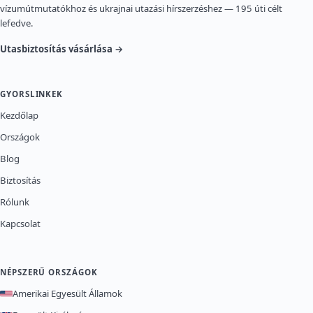
vízumútmutatókhoz és ukrajnai utazási hírszerzéshez — 195 úti célt
lefedve.
Utasbiztosítás vásárlása →
GYORSLINKEK
Kezdőlap
Országok
Blog
Biztosítás
Rólunk
Kapcsolat
NÉPSZERŰ ORSZÁGOK
Amerikai Egyesült Államok