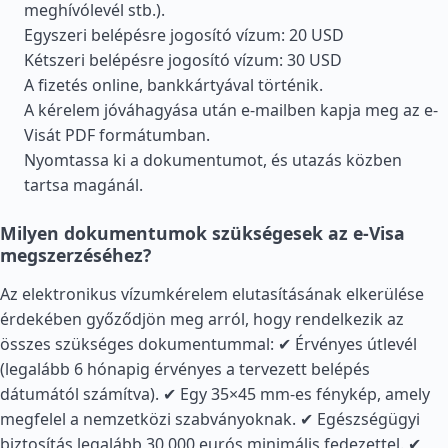
meghívólevél stb.).
Egyszeri belépésre jogosító vízum: 20 USD
Kétszeri belépésre jogosító vízum: 30 USD
A fizetés online, bankkártyával történik.
A kérelem jóváhagyása után e-mailben kapja meg az e-
Visát PDF formátumban.
Nyomtassa ki a dokumentumot, és utazás közben
tartsa magánál.
Milyen dokumentumok szükségesek az e-Visa
megszerzéséhez?
Az elektronikus vízumkérelem elutasításának elkerülése
érdekében győződjön meg arról, hogy rendelkezik az
összes szükséges dokumentummal: ✔ Érvényes útlevél
(legalább 6 hónapig érvényes a tervezett belépés
dátumától számítva). ✔ Egy 35×45 mm-es fénykép, amely
megfelel a nemzetközi szabványoknak. ✔ Egészségügyi
biztosítás legalább 30 000 eurós minimális fedezettel. ✔