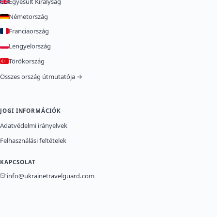
Egyesült Királyság
Németország
Franciaország
Lengyelország
Törökország
Összes ország útmutatója →
JOGI INFORMÁCIÓK
Adatvédelmi irányelvek
Felhasználási feltételek
KAPCSOLAT
info@ukrainetravelguard.com