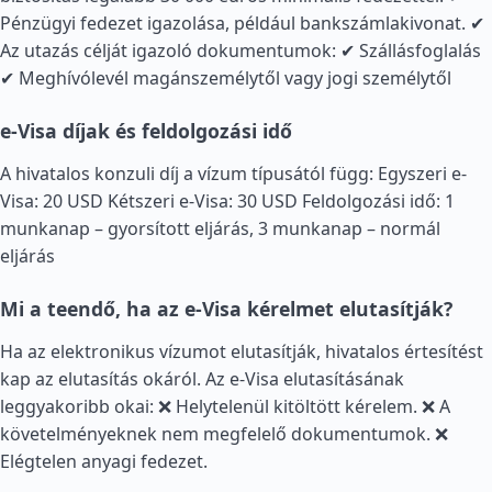
Pénzügyi fedezet igazolása, például bankszámlakivonat. ✔
Az utazás célját igazoló dokumentumok: ✔ Szállásfoglalás
✔ Meghívólevél magánszemélytől vagy jogi személytől
e-Visa díjak és feldolgozási idő
A hivatalos konzuli díj a vízum típusától függ: Egyszeri e-
Visa: 20 USD Kétszeri e-Visa: 30 USD Feldolgozási idő: 1
munkanap – gyorsított eljárás, 3 munkanap – normál
eljárás
Mi a teendő, ha az e-Visa kérelmet elutasítják?
Ha az elektronikus vízumot elutasítják, hivatalos értesítést
kap az elutasítás okáról. Az e-Visa elutasításának
leggyakoribb okai: ❌ Helytelenül kitöltött kérelem. ❌ A
követelményeknek nem megfelelő dokumentumok. ❌
Elégtelen anyagi fedezet.