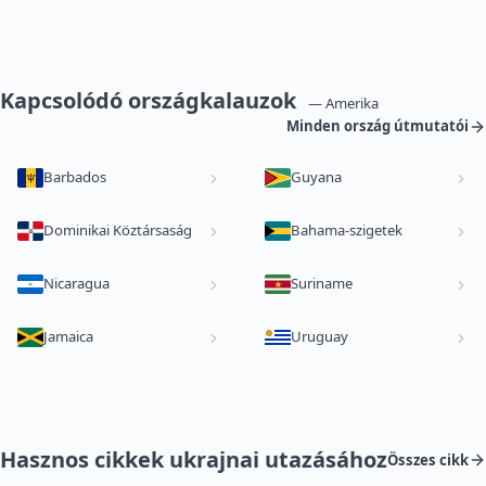
Kapcsolódó országkalauzok
— Amerika
Minden ország útmutatói
Barbados
Guyana
Dominikai Köztársaság
Bahama-szigetek
Nicaragua
Suriname
Jamaica
Uruguay
Hasznos cikkek ukrajnai utazásához
Összes cikk