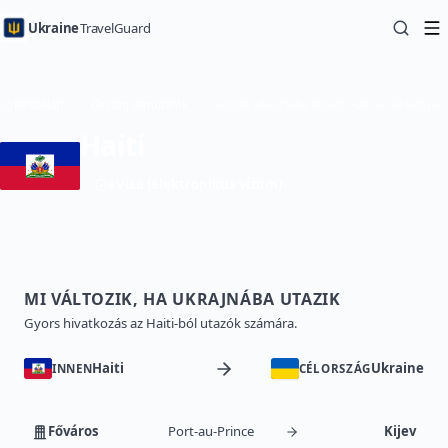
Ukraine
TravelGuard
Kezdőlap
Ország útmutatók
Utazás Ukrajnába innen: Haiti — Útikönyv
Haiti
eVisa (elektronikus vízum)
MI VÁLTOZIK, HA UKRAJNÁBA UTAZIK
Gyors hivatkozás az Haiti-ból utazók számára.
Haiti
Ukraine
INNEN
CÉLORSZÁG
Főváros
Port-au-Prince
Kijev