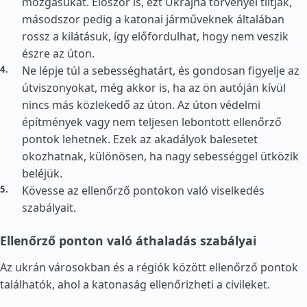
mozgásukat. Először is, ezt Ukrajna törvényei tiltják,
másodszor pedig a katonai járműveknek általában
rossz a kilátásuk, így előfordulhat, hogy nem veszik
észre az úton.
Ne lépje túl a sebességhatárt, és gondosan figyelje az
útviszonyokat, még akkor is, ha az ön autóján kívül
nincs más közlekedő az úton. Az úton védelmi
építmények vagy nem teljesen lebontott ellenőrző
pontok lehetnek. Ezek az akadályok balesetet
okozhatnak, különösen, ha nagy sebességgel ütközik
beléjük.
Kövesse az ellenőrző pontokon való viselkedés
szabályait.
Ellenőrző ponton való áthaladás szabályai
Az ukrán városokban és a régiók között ellenőrző pontok
találhatók, ahol a katonaság ellenőrizheti a civileket.