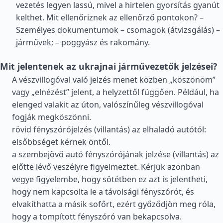
vezetés legyen lassú, mivel a hirtelen gyorsítás gyanút
kelthet. Mit ellenőriznek az ellenőrző pontokon? –
Személyes dokumentumok – csomagok (átvizsgálás) –
járművek; – poggyász és rakomány.
Mit jelentenek az ukrajnai járművezetők jelzései?
A vészvillogóval való jelzés menet közben „köszönöm”
vagy „elnézést” jelent, a helyzettől függően. Például, ha
elenged valakit az úton, valószínűleg vészvillogóval
fogják megköszönni.
rövid fényszórójelzés (villantás) az elhaladó autótól:
elsőbbséget kérnek öntől.
a szembejövő autó fényszórójának jelzése (villantás) az
előtte lévő veszélyre figyelmeztet. Kérjük azonban
vegye figyelembe, hogy sötétben ez azt is jelentheti,
hogy nem kapcsolta le a távolsági fényszórót, és
elvakíthatta a másik sofőrt, ezért győződjön meg róla,
hogy a tompított fényszóró van bekapcsolva.