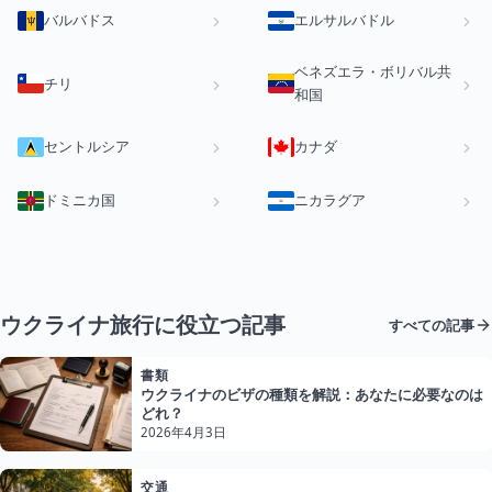
バルバドス
エルサルバドル
ベネズエラ・ボリバル共
チリ
和国
セントルシア
カナダ
ドミニカ国
ニカラグア
ウクライナ旅行に役立つ記事
すべての記事
書類
ウクライナのビザの種類を解説：あなたに必要なのは
どれ？
2026年4月3日
交通