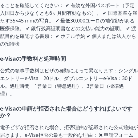
ることを確認してください： ✔ 有効な外国パスポート（予定
入国日から少なくとも6ヶ月間有効なもの）。 ✔ 国際基準を満
たす35×45 mmの写真。 ✔ 最低30,000ユーロの補償額がある
医療保険。 ✔ 銀行残高証明書などの支払い能力の証明。 ✔ 渡
航目的を確認する書類： ✔ ホテル予約 ✔ 個人または法人から
の招待状
e-Visaの手数料と処理時間
公式の領事手数料はビザの種類によって異なります：シングル
エントリーe-Visa：20ドル、ダブルエントリーe-Visa：30ド
ル。処理時間：1営業日（特急処理）、3営業日（標準処
理）。
e-Visaの申請が拒否された場合はどうすればよいです
か？
電子ビザが拒否された場合、拒否理由が記載された公式通知が
届きます。e-Visa拒否の最も一般的な理由： ❌ 申請フォーム