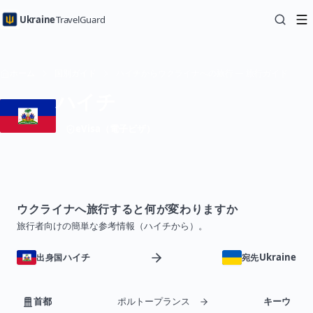
Ukraine
TravelGuard
ホーム
国別ガイド
ハイチからウクライナへの旅行 — 旅行ガイド
ハイチ
eVisa（電子ビザ）
ウクライナへ旅行すると何が変わりますか
旅行者向けの簡単な参考情報（ハイチから）。
ハイチ
Ukraine
出身国
宛先
首都
ポルトープランス
キーウ