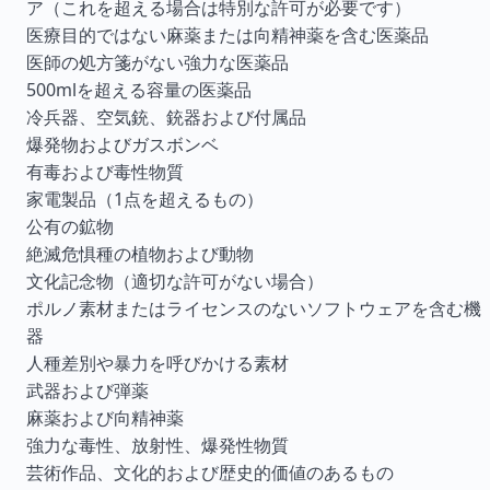
ア（これを超える場合は特別な許可が必要です）
医療目的ではない麻薬または向精神薬を含む医薬品
医師の処方箋がない強力な医薬品
500mlを超える容量の医薬品
冷兵器、空気銃、銃器および付属品
爆発物およびガスボンベ
有毒および毒性物質
家電製品（1点を超えるもの）
公有の鉱物
絶滅危惧種の植物および動物
文化記念物（適切な許可がない場合）
ポルノ素材またはライセンスのないソフトウェアを含む機
器
人種差別や暴力を呼びかける素材
武器および弾薬
麻薬および向精神薬
強力な毒性、放射性、爆発性物質
芸術作品、文化的および歴史的価値のあるもの