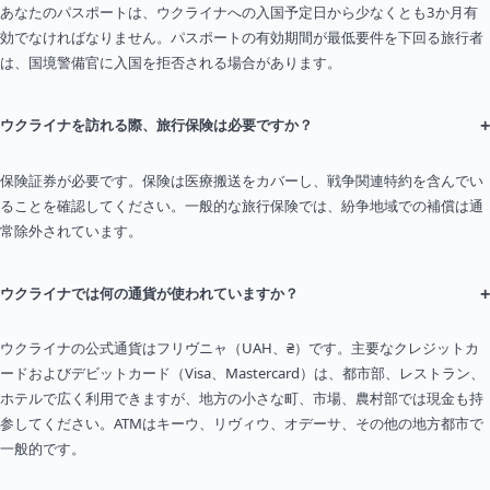
あなたのパスポートは、ウクライナへの入国予定日から少なくとも3か月有
効でなければなりません。パスポートの有効期間が最低要件を下回る旅行者
は、国境警備官に入国を拒否される場合があります。
+
ウクライナを訪れる際、旅行保険は必要ですか？
保険証券が必要です。保険は医療搬送をカバーし、戦争関連特約を含んでい
ることを確認してください。一般的な旅行保険では、紛争地域での補償は通
常除外されています。
+
ウクライナでは何の通貨が使われていますか？
ウクライナの公式通貨はフリヴニャ（UAH、₴）です。主要なクレジットカ
ードおよびデビットカード（Visa、Mastercard）は、都市部、レストラン、
ホテルで広く利用できますが、地方の小さな町、市場、農村部では現金も持
参してください。ATMはキーウ、リヴィウ、オデーサ、その他の地方都市で
一般的です。