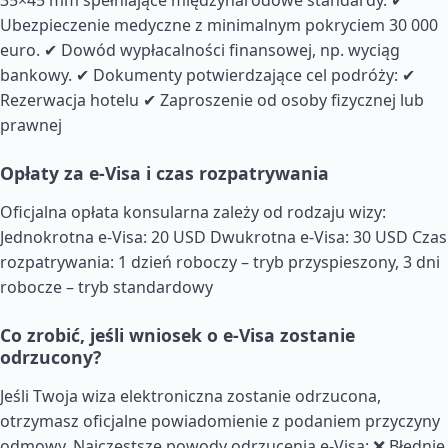
35×45 mm spełniające międzynarodowe standardy. ✔
Ubezpieczenie medyczne z minimalnym pokryciem 30 000
euro. ✔ Dowód wypłacalności finansowej, np. wyciąg
bankowy. ✔ Dokumenty potwierdzające cel podróży: ✔
Rezerwacja hotelu ✔ Zaproszenie od osoby fizycznej lub
prawnej
Opłaty za e-Visa i czas rozpatrywania
Oficjalna opłata konsularna zależy od rodzaju wizy:
Jednokrotna e-Visa: 20 USD Dwukrotna e-Visa: 30 USD Czas
rozpatrywania: 1 dzień roboczy – tryb przyspieszony, 3 dni
robocze – tryb standardowy
Co zrobić, jeśli wniosek o e-Visa zostanie
odrzucony?
Jeśli Twoja wiza elektroniczna zostanie odrzucona,
otrzymasz oficjalne powiadomienie z podaniem przyczyny
odmowy. Najczęstsze powody odrzucenia e-Visa: ❌ Błędnie