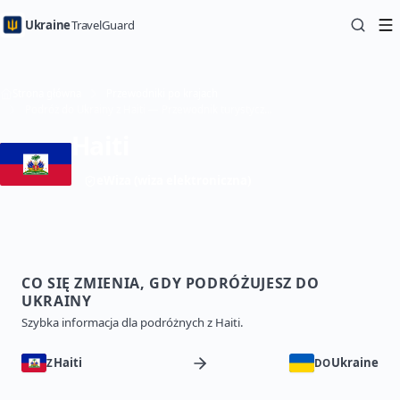
Ukraine
TravelGuard
Strona główna
Przewodniki po krajach
Podróż do Ukrainy z Haiti — Przewodnik turystyczny
Haiti
eWiza (wiza elektroniczna)
CO SIĘ ZMIENIA, GDY PODRÓŻUJESZ DO
UKRAINY
Szybka informacja dla podróżnych z Haiti.
Haiti
Ukraine
Z
DO