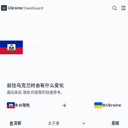
Ukraine
TravelGuard
首页
国家指南
从 海地 前往乌克兰旅行 — 旅行指南
海地
电子签证（eVisa）
前往乌克兰时会有什么变化
面向来自 海地 的旅客的快速参考。
海地
Ukraine
来自
到
首都
太子港
基辅