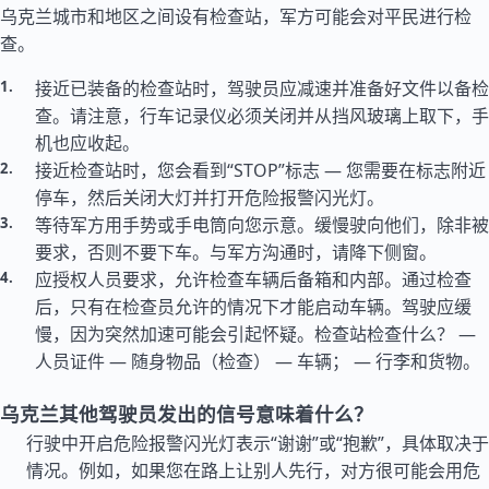
乌克兰城市和地区之间设有检查站，军方可能会对平民进行检
查。
接近已装备的检查站时，驾驶员应减速并准备好文件以备检
查。请注意，行车记录仪必须关闭并从挡风玻璃上取下，手
机也应收起。
接近检查站时，您会看到“STOP”标志 — 您需要在标志附近
停车，然后关闭大灯并打开危险报警闪光灯。
等待军方用手势或手电筒向您示意。缓慢驶向他们，除非被
要求，否则不要下车。与军方沟通时，请降下侧窗。
应授权人员要求，允许检查车辆后备箱和内部。通过检查
后，只有在检查员允许的情况下才能启动车辆。驾驶应缓
慢，因为突然加速可能会引起怀疑。检查站检查什么？ —
人员证件 — 随身物品（检查） — 车辆； — 行李和货物。
乌克兰其他驾驶员发出的信号意味着什么？
行驶中开启危险报警闪光灯表示“谢谢”或“抱歉”，具体取决于
情况。例如，如果您在路上让别人先行，对方很可能会用危