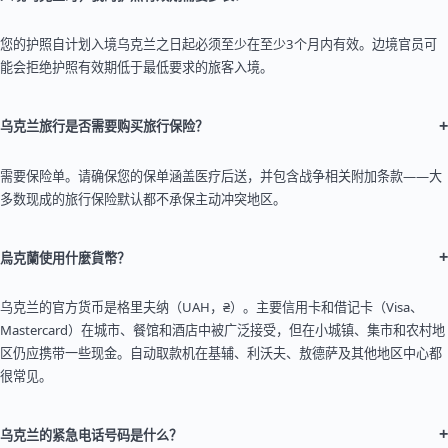
您的护照自计划入境乌克兰之日起必须至少在至少3个月内有效。边境官员可
能会拒绝护照有效期低于最低要求的旅客入境。
+
乌克兰旅行是否需要购买旅行保险？
需要保险单。请确保您的保单涵盖医疗后送，并包含战争相关附加条款——大
多数现成的旅行保险默认都不承保主动冲突地区。
+
烏克蘭使用什麼貨幣？
乌克兰的官方货币是格里夫纳（UAH，₴）。主要信用卡和借记卡（Visa、
Mastercard）在城市、餐馆和酒店中被广泛接受，但在小城镇、集市和农村地
区仍应携带一些现金。自动取款机在基辅、利沃夫、敖德萨及其他地区中心都
很常见。
+
乌克兰的紧急电话号码是什么？