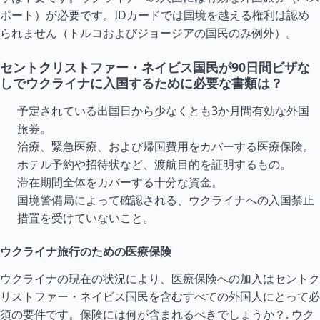
ポート）が必要です。IDカードでは国境を越える権利は認め
られません（
トルコ
および
ジョージア
の国民のみ例外）。
セントクリストファー・ネイビス国民が90日間ビザな
しでウクライナに入国するために必要な書類は？
予定されている出国日から少なくとも3か月間有効な外国
旅券。
治療、緊急医療、および帰国費用をカバーする医療保険。
ホテル予約や招待状など、渡航目的を証明するもの。
滞在期間全体をカバーする十分な資金。
国境警備局によって確認される、ウクライナへの入国禁止
措置を受けていないこと。
ウクライナ旅行のための医療保険
ウクライナの現在の状況により、医療保険への加入はセントク
リストファー・ネイビス国民を含むすべての外国人にとって必
須の要件です。保険には何が含まれるべきでしょうか？.
ウク