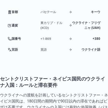
首都
バセテール
キーウ
東カリブ・ドル
ウクライナ・フリヴ
通貨
(XCD)
ニャ (UAH)
国番号
+1-869
+380
言語
英語
ウクライナ語
セントクリストファー・ネイビス国民のウクライ
ナ入国：ルールと滞在要件
ウクライナへの渡航を計画しているセントクリストファー・ネ
イビス国民は、180日間の期間内で90日以内の滞在であればビ
ザは不要です。ウクライナへの入国には有効な外国旅券（パス