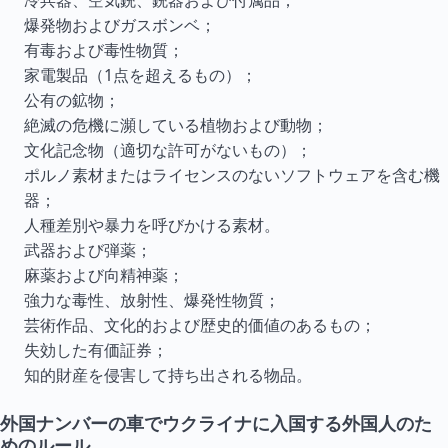
冷兵器、空気銃、銃器および付属品；
爆発物およびガスボンベ；
有毒および毒性物質；
家電製品（1点を超えるもの）；
公有の鉱物；
絶滅の危機に瀕している植物および動物；
文化記念物（適切な許可がないもの）；
ポルノ素材またはライセンスのないソフトウェアを含む機
器；
人種差別や暴力を呼びかける素材。
武器および弾薬；
麻薬および向精神薬；
強力な毒性、放射性、爆発性物質；
芸術作品、文化的および歴史的価値のあるもの；
失効した有価証券；
知的財産を侵害して持ち出される物品。
外国ナンバーの車でウクライナに入国する外国人のた
めのルール