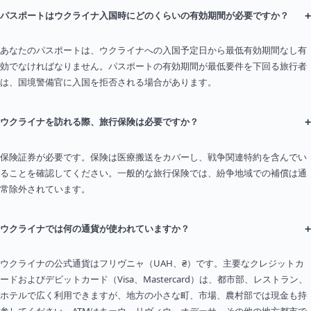
+
パスポートはウクライナ入国時にどのくらいの有効期間が必要ですか？
あなたのパスポートは、ウクライナへの入国予定日から最低有効期間なし有
効でなければなりません。パスポートの有効期間が最低要件を下回る旅行者
は、国境警備官に入国を拒否される場合があります。
+
ウクライナを訪れる際、旅行保険は必要ですか？
保険証券が必要です。保険は医療搬送をカバーし、戦争関連特約を含んでい
ることを確認してください。一般的な旅行保険では、紛争地域での補償は通
常除外されています。
+
ウクライナでは何の通貨が使われていますか？
ウクライナの公式通貨はフリヴニャ（UAH、₴）です。主要なクレジットカ
ードおよびデビットカード（Visa、Mastercard）は、都市部、レストラン、
ホテルで広く利用できますが、地方の小さな町、市場、農村部では現金も持
参してください。ATMはキーウ、リヴィウ、オデーサ、その他の地方都市で