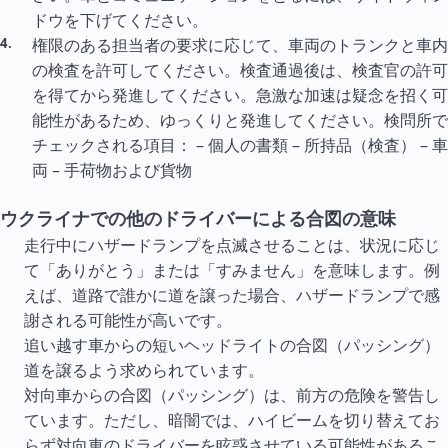
ドウを下げてください。
権限のある担当者の要求に応じて、車両のトランクと車内
の検査を許可してください。検査通過後は、検査官の許可
を得てから発進してください。急激な加速は疑念を招く可
能性があるため、ゆっくりと発進してください。検問所で
チェックされる項目： – 個人の書類 – 所持品（検査） – 車
両 – 手荷物および貨物
ウクライナでの他のドライバーによる合図の意味
走行中にハザードランプを点滅させることは、状況に応じ
て「ありがとう」または「すみません」を意味します。例
えば、道路で誰かに道を譲った場合、ハザードランプで感
謝される可能性が高いです。
追い越す車からの短いヘッドライトの合図（パッシング）
道を譲るよう求められています。
対向車からの合図（パッシング）は、前方の危険を警告し
ています。ただし、暗闇では、ハイビームを切り替えてお
らず対向車のドライバーを眩惑させている可能性があるこ