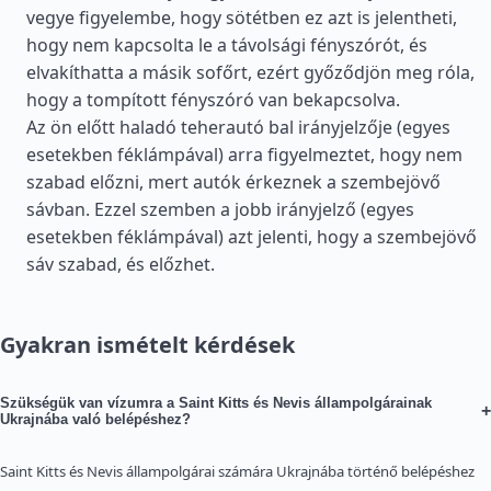
vegye figyelembe, hogy sötétben ez azt is jelentheti,
hogy nem kapcsolta le a távolsági fényszórót, és
elvakíthatta a másik sofőrt, ezért győződjön meg róla,
hogy a tompított fényszóró van bekapcsolva.
Az ön előtt haladó teherautó bal irányjelzője (egyes
esetekben féklámpával) arra figyelmeztet, hogy nem
szabad előzni, mert autók érkeznek a szembejövő
sávban. Ezzel szemben a jobb irányjelző (egyes
esetekben féklámpával) azt jelenti, hogy a szembejövő
sáv szabad, és előzhet.
Gyakran ismételt kérdések
Szükségük van vízumra a Saint Kitts és Nevis állampolgárainak
+
Ukrajnába való belépéshez?
Saint Kitts és Nevis állampolgárai számára Ukrajnába történő belépéshez