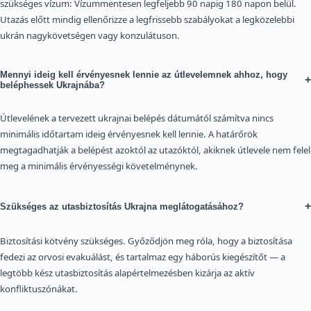
szükséges vízum: Vízummentesen legfeljebb 90 napig 180 napon belül.
Utazás előtt mindig ellenőrizze a legfrissebb szabályokat a legközelebbi
ukrán nagykövetségen vagy konzulátuson.
Mennyi ideig kell érvényesnek lennie az útlevelemnek ahhoz, hogy
+
beléphessek Ukrajnába?
Útlevelének a tervezett ukrajnai belépés dátumától számítva nincs
minimális időtartam ideig érvényesnek kell lennie. A határőrök
megtagadhatják a belépést azoktól az utazóktól, akiknek útlevele nem felel
meg a minimális érvényességi követelménynek.
+
Szükséges az utasbiztosítás Ukrajna meglátogatásához?
Biztosítási kötvény szükséges. Győződjön meg róla, hogy a biztosítása
fedezi az orvosi evakuálást, és tartalmaz egy háborús kiegészítőt — a
legtöbb kész utasbiztosítás alapértelmezésben kizárja az aktív
konfliktuszónákat.