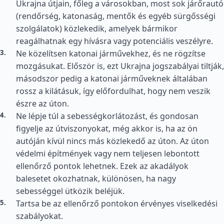
Ukrajna útjain, főleg a városokban, most sok járőrautó
(rendőrség, katonaság, mentők és egyéb sürgősségi
szolgálatok) közlekedik, amelyek bármikor
reagálhatnak egy hívásra vagy potenciális veszélyre.
Ne közelítsen katonai járművekhez, és ne rögzítse
mozgásukat. Először is, ezt Ukrajna jogszabályai tiltják,
másodszor pedig a katonai járműveknek általában
rossz a kilátásuk, így előfordulhat, hogy nem veszik
észre az úton.
Ne lépje túl a sebességkorlátozást, és gondosan
figyelje az útviszonyokat, még akkor is, ha az ön
autóján kívül nincs más közlekedő az úton. Az úton
védelmi építmények vagy nem teljesen lebontott
ellenőrző pontok lehetnek. Ezek az akadályok
balesetet okozhatnak, különösen, ha nagy
sebességgel ütközik beléjük.
Tartsa be az ellenőrző pontokon érvényes viselkedési
szabályokat.