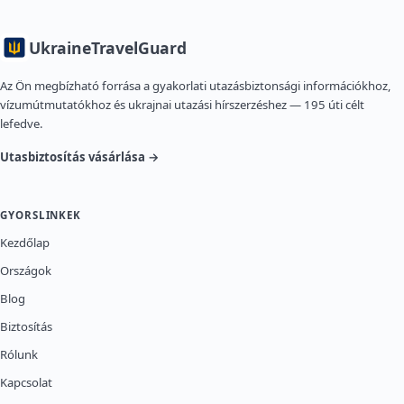
Ukraine
TravelGuard
Az Ön megbízható forrása a gyakorlati utazásbiztonsági információkhoz,
vízumútmutatókhoz és ukrajnai utazási hírszerzéshez — 195 úti célt
lefedve.
Utasbiztosítás vásárlása →
GYORSLINKEK
Kezdőlap
Országok
Blog
Biztosítás
Rólunk
Kapcsolat