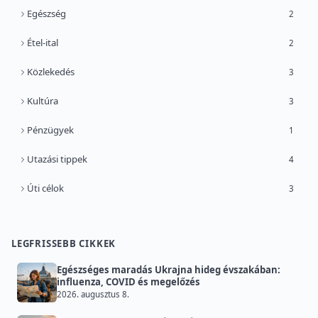
Egészség
2
Étel-ital
2
Közlekedés
3
Kultúra
3
Pénzügyek
1
Utazási tippek
4
Úti célok
3
LEGFRISSEBB CIKKEK
Egészséges maradás Ukrajna hideg évszakában:
influenza, COVID és megelőzés
2026. augusztus 8.