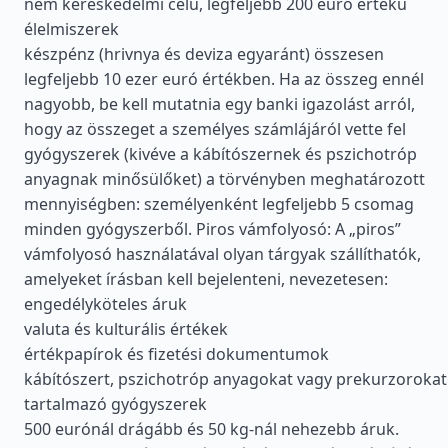
nem kereskedelmi célú, legfeljebb 200 euró értékű
élelmiszerek
készpénz (hrivnya és deviza egyaránt) összesen
legfeljebb 10 ezer euró értékben. Ha az összeg ennél
nagyobb, be kell mutatnia egy banki igazolást arról,
hogy az összeget a személyes számlájáról vette fel
gyógyszerek (kivéve a kábítószernek és pszichotróp
anyagnak minősülőket) a törvényben meghatározott
mennyiségben: személyenként legfeljebb 5 csomag
minden gyógyszerből. Piros vámfolyosó: A „piros”
vámfolyosó használatával olyan tárgyak szállíthatók,
amelyeket írásban kell bejelenteni, nevezetesen:
engedélyköteles áruk
valuta és kulturális értékek
értékpapírok és fizetési dokumentumok
kábítószert, pszichotróp anyagokat vagy prekurzorokat
tartalmazó gyógyszerek
500 eurónál drágább és 50 kg-nál nehezebb áruk.