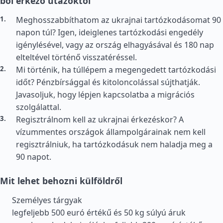
ből érkező utazóktól
Meghosszabbíthatom az ukrajnai tartózkodásomat 90
napon túl? Igen, ideiglenes tartózkodási engedély
igénylésével, vagy az ország elhagyásával és 180 nap
elteltével történő visszatéréssel.
Mi történik, ha túllépem a megengedett tartózkodási
időt? Pénzbírsággal és kitoloncolással sújthatják.
Javasoljuk, hogy lépjen kapcsolatba a migrációs
szolgálattal.
Regisztrálnom kell az ukrajnai érkezéskor? A
vízummentes országok állampolgárainak nem kell
regisztrálniuk, ha tartózkodásuk nem haladja meg a
90 napot.
Mit lehet behozni külföldről
Személyes tárgyak
legfeljebb 500 euró értékű és 50 kg súlyú áruk