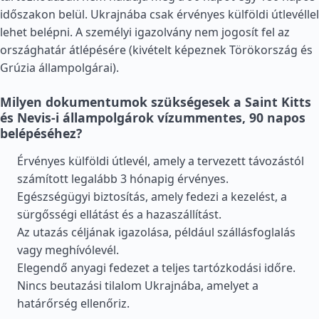
időszakon belül. Ukrajnába csak érvényes külföldi útlevéllel
lehet belépni. A személyi igazolvány nem jogosít fel az
országhatár átlépésére (kivételt képeznek
Törökország
és
Grúzia
állampolgárai).
Milyen dokumentumok szükségesek a Saint Kitts
és Nevis-i állampolgárok vízummentes, 90 napos
belépéséhez?
Érvényes külföldi útlevél, amely a tervezett távozástól
számított legalább 3 hónapig érvényes.
Egészségügyi biztosítás, amely fedezi a kezelést, a
sürgősségi ellátást és a hazaszállítást.
Az utazás céljának igazolása, például szállásfoglalás
vagy meghívólevél.
Elegendő anyagi fedezet a teljes tartózkodási időre.
Nincs beutazási tilalom Ukrajnába, amelyet a
határőrség ellenőriz.