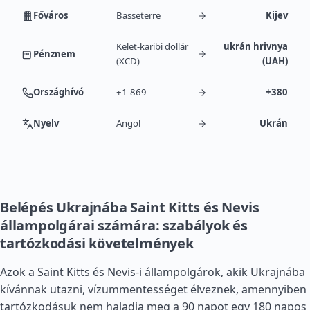
Főváros
Basseterre
Kijev
Kelet-karibi dollár
ukrán hrivnya
Pénznem
(XCD)
(UAH)
Országhívó
+1-869
+380
Nyelv
Angol
Ukrán
Belépés Ukrajnába Saint Kitts és Nevis
állampolgárai számára: szabályok és
tartózkodási követelmények
Azok a Saint Kitts és Nevis-i állampolgárok, akik Ukrajnába
kívánnak utazni, vízummentességet élveznek, amennyiben
tartózkodásuk nem haladja meg a 90 napot egy 180 napos