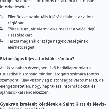
Ukrajnába érkezéskor fontos betartani a biztonsági
intézkedéseket:
Ellenőrizze az aktuális kijárási tilalmat az adott
régióban
Töltse le az „Air Alarm” alkalmazást a valós idejű
riasztásokért
Tartsa magánál országa nagykövetségének
elérhetőségeit
Biztonságos Kijev a turisták számára?
Az Ukrajnában érvényben lévő hadiállapot miatt a
turisztikai biztonság minden látogató számára fontos
szempont. Kijev viszonylag biztonságos város marad, de
elengedhetetlen, hogy naprakész információkkal és
ajánlásokkal rendelkezzen.
Gyakran ismételt kérdések a Saint Kitts és Nevis-