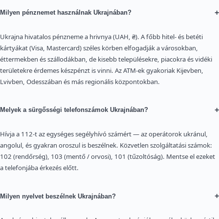
+
Milyen pénznemet használnak Ukrajnában?
Ukrajna hivatalos pénzneme a hrivnya (UAH, ₴). A főbb hitel- és betéti
kártyákat (Visa, Mastercard) széles körben elfogadják a városokban,
éttermekben és szállodákban, de kisebb településekre, piacokra és vidéki
területekre érdemes készpénzt is vinni. Az ATM-ek gyakoriak Kijevben,
Lvivben, Odesszában és más regionális központokban.
+
Melyek a sürgősségi telefonszámok Ukrajnában?
Hívja a 112-t az egységes segélyhívó számért — az operátorok ukránul,
angolul, és gyakran oroszul is beszélnek. Közvetlen szolgáltatási számok:
102 (rendőrség), 103 (mentő / orvosi), 101 (tűzoltóság). Mentse el ezeket
a telefonjába érkezés előtt.
+
Milyen nyelvet beszélnek Ukrajnában?