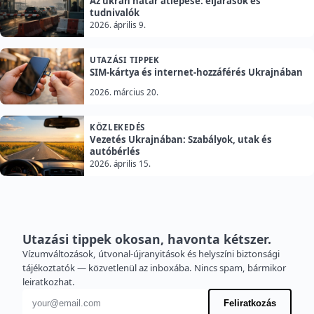
Az ukrán határ átlépése: eljárások és
tudnivalók
2026. április 9.
UTAZÁSI TIPPEK
SIM-kártya és internet-hozzáférés Ukrajnában
2026. március 20.
KÖZLEKEDÉS
Vezetés Ukrajnában: Szabályok, utak és
autóbérlés
2026. április 15.
Utazási tippek okosan, havonta kétszer.
Vízumváltozások, útvonal-újranyitások és helyszíni biztonsági
tájékoztatók — közvetlenül az inboxába. Nincs spam, bármikor
leiratkozhat.
E-mail cím
Feliratkozás