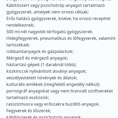
Kábítószert vagy pszichotróp anyagot tartalmazó
gyógyszerek, amelyek nem orvosi célúak;
Erős hatású gyógyszerek, kivéve, ha orvosi recepttel
rendelkeznek;
500 ml-nél nagyobb térfogatú gyógyszerek.
Hidegfegyverek, pneumatikus és lőfegyverek, valamint
tartozékaik;
robbanóanyagok és gázpalackok;
Mérgező és mérgező anyagok;
háztartási gépek (1 darabnál több);
közkinccsé nyilvánított ásványi anyagok;
veszélyeztetett növények és állatok;
kulturális emlékek (megfelelő engedély nélkül);
pornográf anyagokat vagy nem licencelt szoftvereket
tartalmazó eszközök;
rasszizmusra vagy erőszakra buzdító anyagok.
Fegyverek és lőszerek;
kábítószerek és pszichotróp anyagok;