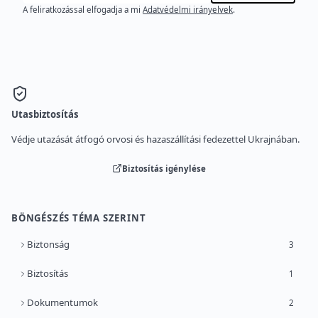
A feliratkozással elfogadja a mi
Adatvédelmi irányelvek
.
Utasbiztosítás
Védje utazását átfogó orvosi és hazaszállítási fedezettel Ukrajnában.
Biztosítás igénylése
BÖNGÉSZÉS TÉMA SZERINT
Biztonság
3
Biztosítás
1
Dokumentumok
2