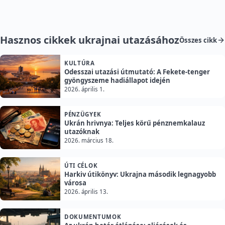
Hasznos cikkek ukrajnai utazásához
Összes cikk
KULTÚRA
Odesszai utazási útmutató: A Fekete-tenger
gyöngyszeme hadiállapot idején
2026. április 1.
PÉNZÜGYEK
Ukrán hrivnya: Teljes körű pénznemkalauz
utazóknak
2026. március 18.
ÚTI CÉLOK
Harkiv útikönyv: Ukrajna második legnagyobb
városa
2026. április 13.
DOKUMENTUMOK