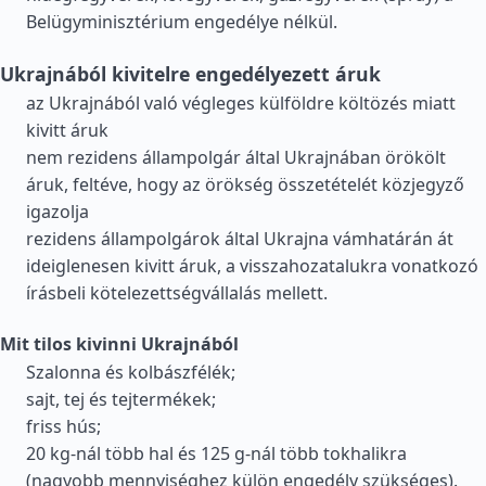
Belügyminisztérium engedélye nélkül.
Ukrajnából kivitelre engedélyezett áruk
az Ukrajnából való végleges külföldre költözés miatt
kivitt áruk
nem rezidens állampolgár által Ukrajnában örökölt
áruk, feltéve, hogy az örökség összetételét közjegyző
igazolja
rezidens állampolgárok által Ukrajna vámhatárán át
ideiglenesen kivitt áruk, a visszahozatalukra vonatkozó
írásbeli kötelezettségvállalás mellett.
Mit tilos kivinni Ukrajnából
Szalonna és kolbászfélék;
sajt, tej és tejtermékek;
friss hús;
20 kg-nál több hal és 125 g-nál több tokhalikra
(nagyobb mennyiséghez külön engedély szükséges).