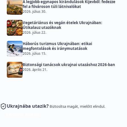
A legjobb egynapos kirándulások Kijevből: fedezze
fel a fővároson túli látnivalókat
2026. július 30.
Vegetáriánus és vegán ételek Ukrajnában:
Útikalauz utazóknak
2026. július 22.
Háborús turizmus Ukrajnában: etikai
megfontolások és iránymutatások
2026. július 15.
Biztonsági tanácsok ukrajnai utazáshoz 2026-ban
2026. április 21.
Ukrajnába utazik?
Biztosítsa magát, mielőtt elindul.
Biztosítás kötése