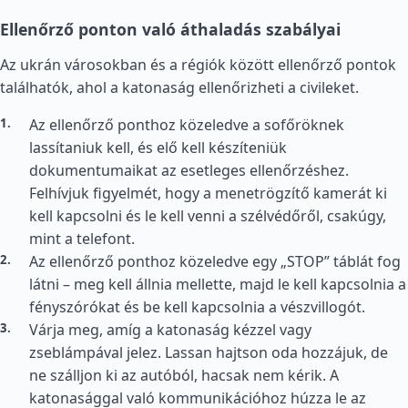
Ellenőrző ponton való áthaladás szabályai
Az ukrán városokban és a régiók között ellenőrző pontok
találhatók, ahol a katonaság ellenőrizheti a civileket.
Az ellenőrző ponthoz közeledve a sofőröknek
lassítaniuk kell, és elő kell készíteniük
dokumentumaikat az esetleges ellenőrzéshez.
Felhívjuk figyelmét, hogy a menetrögzítő kamerát ki
kell kapcsolni és le kell venni a szélvédőről, csakúgy,
mint a telefont.
Az ellenőrző ponthoz közeledve egy „STOP” táblát fog
látni – meg kell állnia mellette, majd le kell kapcsolnia a
fényszórókat és be kell kapcsolnia a vészvillogót.
Várja meg, amíg a katonaság kézzel vagy
zseblámpával jelez. Lassan hajtson oda hozzájuk, de
ne szálljon ki az autóból, hacsak nem kérik. A
katonasággal való kommunikációhoz húzza le az