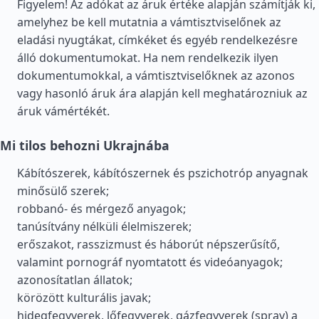
Figyelem! Az adókat az áruk értéke alapján számítják ki,
amelyhez be kell mutatnia a vámtisztviselőnek az
eladási nyugtákat, címkéket és egyéb rendelkezésre
álló dokumentumokat. Ha nem rendelkezik ilyen
dokumentumokkal, a vámtisztviselőknek az azonos
vagy hasonló áruk ára alapján kell meghatározniuk az
áruk vámértékét.
Mi tilos behozni Ukrajnába
Kábítószerek, kábítószernek és pszichotróp anyagnak
minősülő szerek;
robbanó- és mérgező anyagok;
tanúsítvány nélküli élelmiszerek;
erőszakot, rasszizmust és háborút népszerűsítő,
valamint pornográf nyomtatott és videóanyagok;
azonosítatlan állatok;
körözött kulturális javak;
hidegfegyverek, lőfegyverek, gázfegyverek (spray) a