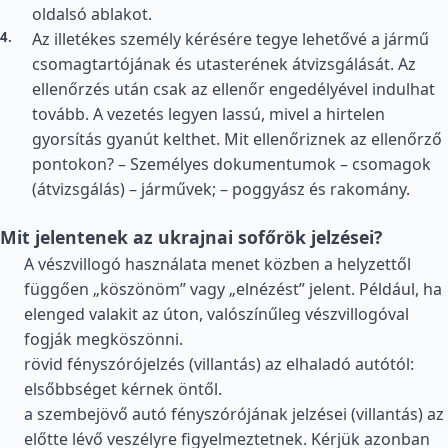
oldalsó ablakot.
Az illetékes személy kérésére tegye lehetővé a jármű
csomagtartójának és utasterének átvizsgálását. Az
ellenőrzés után csak az ellenőr engedélyével indulhat
tovább. A vezetés legyen lassú, mivel a hirtelen
gyorsítás gyanút kelthet. Mit ellenőriznek az ellenőrző
pontokon? – Személyes dokumentumok – csomagok
(átvizsgálás) – járművek; – poggyász és rakomány.
Mit jelentenek az ukrajnai sofőrök jelzései?
A vészvillogó használata menet közben a helyzettől
függően „köszönöm” vagy „elnézést” jelent. Például, ha
elenged valakit az úton, valószínűleg vészvillogóval
fogják megköszönni.
rövid fényszórójelzés (villantás) az elhaladó autótól:
elsőbbséget kérnek öntől.
a szembejövő autó fényszórójának jelzései (villantás) az
előtte lévő veszélyre figyelmeztetnek. Kérjük azonban