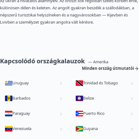
Az ukrán a hivatalos államnyelv. Az oroszt sok régióban széles körben értik,
különösen délen és keleten. Az angolt gyakran beszélik a szállodákban, a
népszerű turisztikai helyszíneken és a nagyvárosokban — Kijevben és
Lvivben a személyzet gyakran angolra vált kérésre.
Kapcsolódó országkalauzok
— Amerika
Minden ország útmutatói
Uruguay
Trinidad és Tobago
Barbados
Belize
Paraguay
Puerto Rico
Venezuela
Guyana