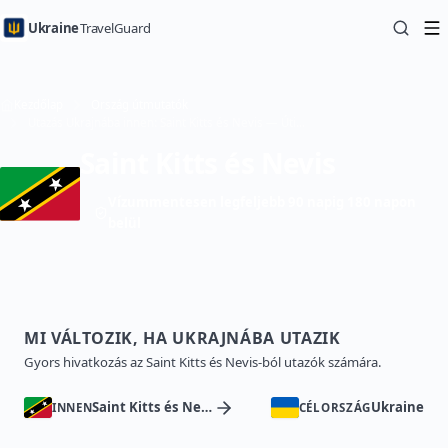
Ukraine
TravelGuard
Kezdőlap
Ország útmutatók
Utazás Ukrajnába innen: Saint Kitts és Nevis — Útikönyv
Saint Kitts és Nevis
Vízummentesen legfeljebb 90 napig 180 napon
belül
MI VÁLTOZIK, HA UKRAJNÁBA UTAZIK
Gyors hivatkozás az Saint Kitts és Nevis-ból utazók számára.
Saint Kitts és Nevis
Ukraine
INNEN
CÉLORSZÁG