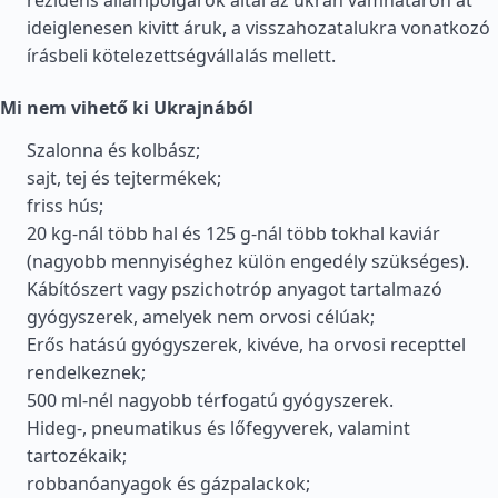
rezidens állampolgárok által az ukrán vámhatáron át
ideiglenesen kivitt áruk, a visszahozatalukra vonatkozó
írásbeli kötelezettségvállalás mellett.
Mi nem vihető ki Ukrajnából
Szalonna és kolbász;
sajt, tej és tejtermékek;
friss hús;
20 kg-nál több hal és 125 g-nál több tokhal kaviár
(nagyobb mennyiséghez külön engedély szükséges).
Kábítószert vagy pszichotróp anyagot tartalmazó
gyógyszerek, amelyek nem orvosi célúak;
Erős hatású gyógyszerek, kivéve, ha orvosi recepttel
rendelkeznek;
500 ml-nél nagyobb térfogatú gyógyszerek.
Hideg-, pneumatikus és lőfegyverek, valamint
tartozékaik;
robbanóanyagok és gázpalackok;