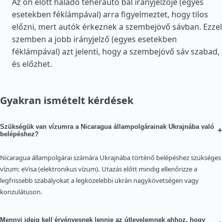
Az ön előtt haladó teherautó bal irányjelzője (egyes
esetekben féklámpával) arra figyelmeztet, hogy tilos
előzni, mert autók érkeznek a szembejövő sávban. Ezzel
szemben a jobb irányjelző (egyes esetekben
féklámpával) azt jelenti, hogy a szembejövő sáv szabad,
és előzhet.
Gyakran ismételt kérdések
Szükségük van vízumra a Nicaragua állampolgárainak Ukrajnába való
+
belépéshez?
Nicaragua állampolgárai számára Ukrajnába történő belépéshez szükséges
vízum: eVisa (elektronikus vízum). Utazás előtt mindig ellenőrizze a
legfrissebb szabályokat a legközelebbi ukrán nagykövetségen vagy
konzulátuson.
Mennyi ideig kell érvényesnek lennie az útlevelemnek ahhoz, hogy