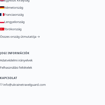
Egyesült Királyság
Németország
Franciaország
Lengyelország
Törökország
Összes ország útmutatója →
JOGI INFORMÁCIÓK
Adatvédelmi irányelvek
Felhasználási feltételek
KAPCSOLAT
info@ukrainetravelguard.com