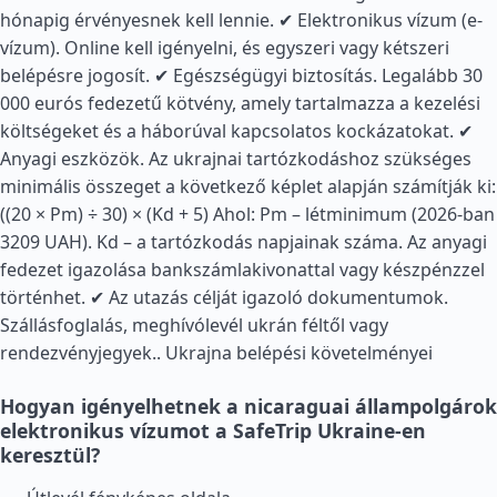
hónapig érvényesnek kell lennie. ✔ Elektronikus vízum (e-
vízum). Online kell igényelni, és egyszeri vagy kétszeri
belépésre jogosít. ✔ Egészségügyi biztosítás. Legalább 30
000 eurós fedezetű kötvény, amely tartalmazza a kezelési
költségeket és a háborúval kapcsolatos kockázatokat. ✔
Anyagi eszközök. Az ukrajnai tartózkodáshoz szükséges
minimális összeget a következő képlet alapján számítják ki:
((20 × Pm) ÷ 30) × (Kd + 5) Ahol: Pm – létminimum (2026-ban
3209 UAH). Kd – a tartózkodás napjainak száma. Az anyagi
fedezet igazolása bankszámlakivonattal vagy készpénzzel
történhet. ✔ Az utazás célját igazoló dokumentumok.
Szállásfoglalás, meghívólevél ukrán féltől vagy
rendezvényjegyek..
Ukrajna belépési követelményei
Hogyan igényelhetnek a nicaraguai állampolgárok
elektronikus vízumot a SafeTrip Ukraine-en
keresztül?