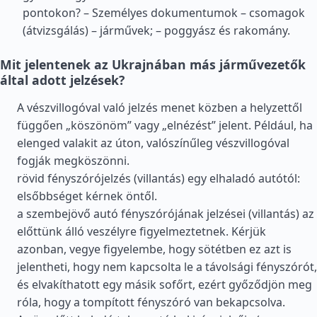
pontokon? – Személyes dokumentumok – csomagok
(átvizsgálás) – járművek; – poggyász és rakomány.
Mit jelentenek az Ukrajnában más járművezetők
által adott jelzések?
A vészvillogóval való jelzés menet közben a helyzettől
függően „köszönöm” vagy „elnézést” jelent. Például, ha
elenged valakit az úton, valószínűleg vészvillogóval
fogják megköszönni.
rövid fényszórójelzés (villantás) egy elhaladó autótól:
elsőbbséget kérnek öntől.
a szembejövő autó fényszórójának jelzései (villantás) az
előttünk álló veszélyre figyelmeztetnek. Kérjük
azonban, vegye figyelembe, hogy sötétben ez azt is
jelentheti, hogy nem kapcsolta le a távolsági fényszórót,
és elvakíthatott egy másik sofőrt, ezért győződjön meg
róla, hogy a tompított fényszóró van bekapcsolva.