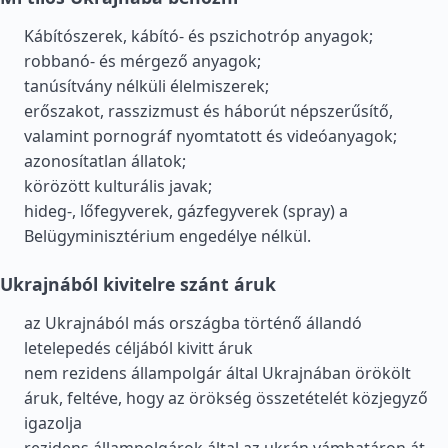
Kábítószerek, kábító- és pszichotróp anyagok;
robbanó- és mérgező anyagok;
tanúsítvány nélküli élelmiszerek;
erőszakot, rasszizmust és háborút népszerűsítő,
valamint pornográf nyomtatott és videóanyagok;
azonosítatlan állatok;
körözött kulturális javak;
hideg-, lőfegyverek, gázfegyverek (spray) a
Belügyminisztérium engedélye nélkül.
Ukrajnából kivitelre szánt áruk
az Ukrajnából más országba történő állandó
letelepedés céljából kivitt áruk
nem rezidens állampolgár által Ukrajnában örökölt
áruk, feltéve, hogy az örökség összetételét közjegyző
igazolja