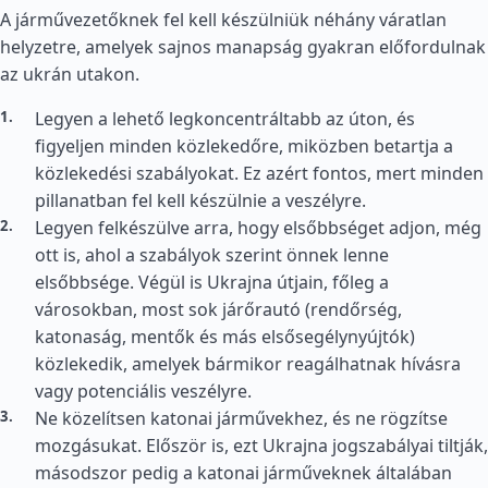
A járművezetőknek fel kell készülniük néhány váratlan
helyzetre, amelyek sajnos manapság gyakran előfordulnak
az ukrán utakon.
Legyen a lehető legkoncentráltabb az úton, és
figyeljen minden közlekedőre, miközben betartja a
közlekedési szabályokat. Ez azért fontos, mert minden
pillanatban fel kell készülnie a veszélyre.
Legyen felkészülve arra, hogy elsőbbséget adjon, még
ott is, ahol a szabályok szerint önnek lenne
elsőbbsége. Végül is Ukrajna útjain, főleg a
városokban, most sok járőrautó (rendőrség,
katonaság, mentők és más elsősegélynyújtók)
közlekedik, amelyek bármikor reagálhatnak hívásra
vagy potenciális veszélyre.
Ne közelítsen katonai járművekhez, és ne rögzítse
mozgásukat. Először is, ezt Ukrajna jogszabályai tiltják,
másodszor pedig a katonai járműveknek általában