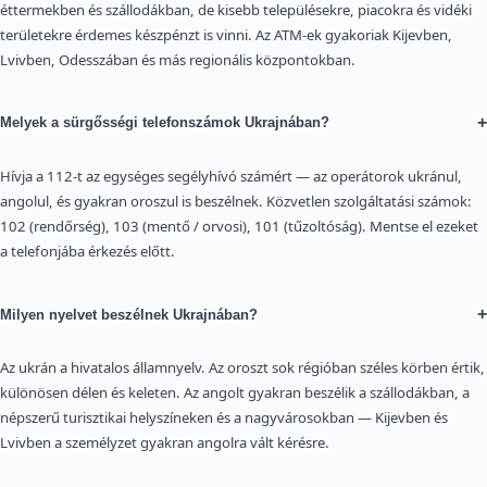
éttermekben és szállodákban, de kisebb településekre, piacokra és vidéki
területekre érdemes készpénzt is vinni. Az ATM-ek gyakoriak Kijevben,
Lvivben, Odesszában és más regionális központokban.
+
Melyek a sürgősségi telefonszámok Ukrajnában?
Hívja a 112-t az egységes segélyhívó számért — az operátorok ukránul,
angolul, és gyakran oroszul is beszélnek. Közvetlen szolgáltatási számok:
102 (rendőrség), 103 (mentő / orvosi), 101 (tűzoltóság). Mentse el ezeket
a telefonjába érkezés előtt.
+
Milyen nyelvet beszélnek Ukrajnában?
Az ukrán a hivatalos államnyelv. Az oroszt sok régióban széles körben értik,
különösen délen és keleten. Az angolt gyakran beszélik a szállodákban, a
népszerű turisztikai helyszíneken és a nagyvárosokban — Kijevben és
Lvivben a személyzet gyakran angolra vált kérésre.