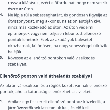
rossz a kilátásuk, ezért előfordulhat, hogy nem veszik
észre az úton.
Ne lépje túl a sebességhatárt, és gondosan figyelje az
útviszonyokat, még akkor is, ha az ön autóján kívül
nincs más közlekedő az úton. Az úton védelmi
építmények vagy nem teljesen lebontott ellenőrző
pontok lehetnek. Ezek az akadályok balesetet
okozhatnak, különösen, ha nagy sebességgel ütközik
beléjük.
Kövesse az ellenőrző pontokon való viselkedés
szabályait.
Ellenőrző ponton való áthaladás szabályai
Az ukrán városokban és a régiók között vannak ellenőrző
pontok, ahol a katonaság ellenőrizheti a civileket.
Amikor egy felszerelt ellenőrző ponthoz közeledik, a
járművezetőknek lassítaniuk kell, és elő kell