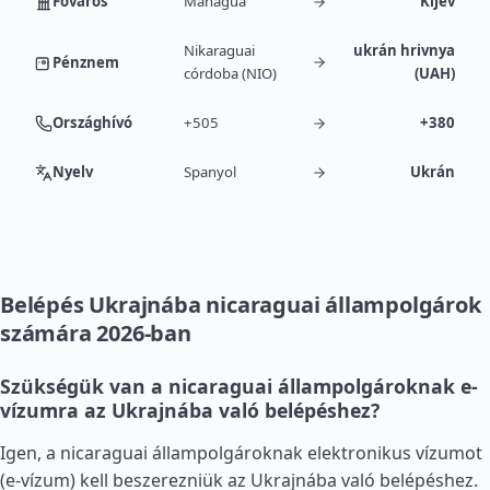
Főváros
Managua
Kijev
Nikaraguai
ukrán hrivnya
Pénznem
córdoba (NIO)
(UAH)
Országhívó
+505
+380
Nyelv
Spanyol
Ukrán
Belépés Ukrajnába nicaraguai állampolgárok
számára 2026-ban
Szükségük van a nicaraguai állampolgároknak e-
vízumra az Ukrajnába való belépéshez?
Igen, a nicaraguai állampolgároknak elektronikus vízumot
(e-vízum) kell beszerezniük az Ukrajnába való belépéshez.