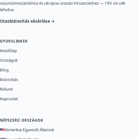
vízumútmutatókhoz és ukrajnai utazási hírszerzéshez — 195 úti célt
lefedve.
Utasbiztosítás vásárlása →
GYORSLINKEK
Kezdőlap
Országok
Blog
Biztosítás
Rólunk
Kapcsolat
NÉPSZERŰ ORSZÁGOK
Amerikai Egyesült Államok