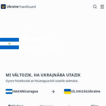
Ukraine
TravelGuard
Kezdőlap
Ország útmutatók
Utazás Ukrajnába innen: Nicaragua — Útikönyv
Nicaragua
eVisa (elektronikus vízum)
MI VÁLTOZIK, HA UKRAJNÁBA UTAZIK
Gyors hivatkozás az Nicaragua-ból utazók számára.
Nicaragua
Ukraine
INNEN
CÉLORSZÁG