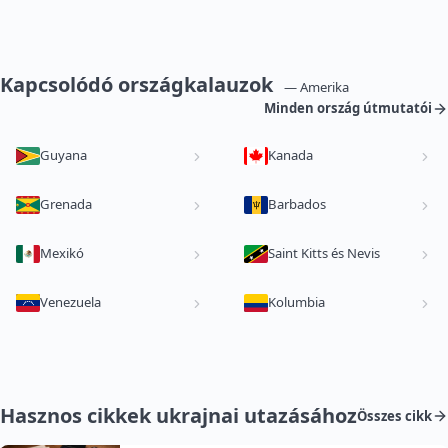
Kapcsolódó országkalauzok
— Amerika
Minden ország útmutatói
Guyana
Kanada
Grenada
Barbados
Mexikó
Saint Kitts és Nevis
Venezuela
Kolumbia
Hasznos cikkek ukrajnai utazásához
Összes cikk