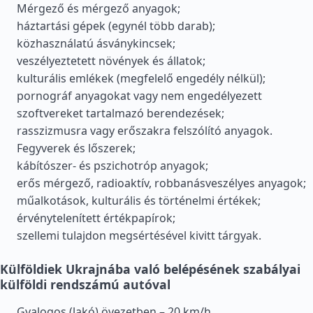
Mérgező és mérgező anyagok;
háztartási gépek (egynél több darab);
közhasználatú ásványkincsek;
veszélyeztetett növények és állatok;
kulturális emlékek (megfelelő engedély nélkül);
pornográf anyagokat vagy nem engedélyezett
szoftvereket tartalmazó berendezések;
rasszizmusra vagy erőszakra felszólító anyagok.
Fegyverek és lőszerek;
kábítószer- és pszichotróp anyagok;
erős mérgező, radioaktív, robbanásveszélyes anyagok;
műalkotások, kulturális és történelmi értékek;
érvénytelenített értékpapírok;
szellemi tulajdon megsértésével kivitt tárgyak.
Külföldiek Ukrajnába való belépésének szabályai
külföldi rendszámú autóval
Gyalogos (lakó) övezetben – 20 km/h.