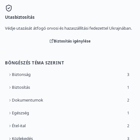
Utasbiztosítás
Védje utazását átfogó orvosi és hazaszállítási fedezettel Ukrajnában.
Biztosítás igénylése
BÖNGÉSZÉS TÉMA SZERINT
Biztonság
3
Biztosítás
1
Dokumentumok
2
Egészség
1
Étel-ital
2
Közlekedés
3