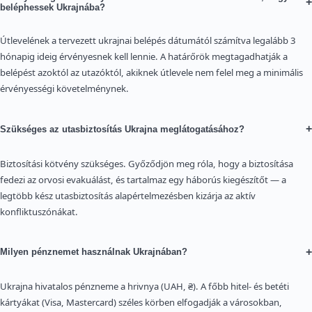
+
beléphessek Ukrajnába?
Útlevelének a tervezett ukrajnai belépés dátumától számítva legalább 3
hónapig ideig érvényesnek kell lennie. A határőrök megtagadhatják a
belépést azoktól az utazóktól, akiknek útlevele nem felel meg a minimális
érvényességi követelménynek.
+
Szükséges az utasbiztosítás Ukrajna meglátogatásához?
Biztosítási kötvény szükséges. Győződjön meg róla, hogy a biztosítása
fedezi az orvosi evakuálást, és tartalmaz egy háborús kiegészítőt — a
legtöbb kész utasbiztosítás alapértelmezésben kizárja az aktív
konfliktuszónákat.
+
Milyen pénznemet használnak Ukrajnában?
Ukrajna hivatalos pénzneme a hrivnya (UAH, ₴). A főbb hitel- és betéti
kártyákat (Visa, Mastercard) széles körben elfogadják a városokban,