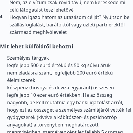
Nem, az e-vízum csak rövid távú, nem kereskedelmi
célú látogatást tesz lehetővé
Hogyan igazolhatom az utazásom célját? Nyújtson be
szállásfoglalást, barátoktól vagy üzleti partnerektől
származó meghívólevelet
Mit lehet külföldről behozni
Személyes tárgyak
legfeljebb 500 euró értékű és 50 kg súlyú áruk
nem eladásra szánt, legfeljebb 200 euró értékű
élelmiszerek
készpénz (hrivnya és deviza egyaránt) összesen
legfeljebb 10 ezer euró értékben. Ha az összeg
nagyobb, be kell mutatnia egy banki igazolást arról,
hogy ezt az összeget a személyes számlájáról vették fel
gyógyszerek (kivéve a kábítószer- és pszichotróp
anyagokat) a törvényben meghatározott
mennyiségben: személyenként legfeljebb 5 csomag