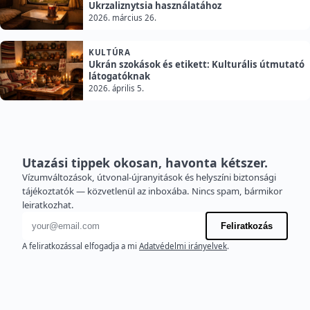
Ukrzaliznytsia használatához
2026. március 26.
KULTÚRA
Ukrán szokások és etikett: Kulturális útmutató
látogatóknak
2026. április 5.
Utazási tippek okosan, havonta kétszer.
Vízumváltozások, útvonal-újranyitások és helyszíni biztonsági
tájékoztatók — közvetlenül az inboxába. Nincs spam, bármikor
leiratkozhat.
E-mail cím
Feliratkozás
A feliratkozással elfogadja a mi
Adatvédelmi irányelvek
.