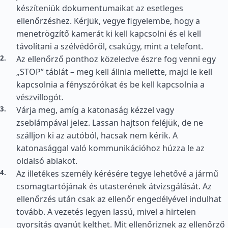
készíteniük dokumentumaikat az esetleges
ellenőrzéshez. Kérjük, vegye figyelembe, hogy a
menetrögzítő kamerát ki kell kapcsolni és el kell
távolítani a szélvédőről, csakúgy, mint a telefont.
Az ellenőrző ponthoz közeledve észre fog venni egy
„STOP” táblát – meg kell állnia mellette, majd le kell
kapcsolnia a fényszórókat és be kell kapcsolnia a
vészvillogót.
Várja meg, amíg a katonaság kézzel vagy
zseblámpával jelez. Lassan hajtson feléjük, de ne
szálljon ki az autóból, hacsak nem kérik. A
katonasággal való kommunikációhoz húzza le az
oldalsó ablakot.
Az illetékes személy kérésére tegye lehetővé a jármű
csomagtartójának és utasterének átvizsgálását. Az
ellenőrzés után csak az ellenőr engedélyével indulhat
tovább. A vezetés legyen lassú, mivel a hirtelen
gyorsítás gyanút kelthet. Mit ellenőriznek az ellenőrző