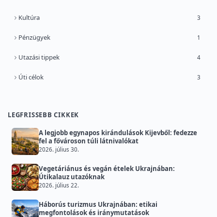
Kultúra
3
Pénzügyek
1
Utazási tippek
4
Úti célok
3
LEGFRISSEBB CIKKEK
A legjobb egynapos kirándulások Kijevből: fedezze
fel a fővároson túli látnivalókat
2026. július 30.
Vegetáriánus és vegán ételek Ukrajnában:
Útikalauz utazóknak
2026. július 22.
Háborús turizmus Ukrajnában: etikai
megfontolások és iránymutatások