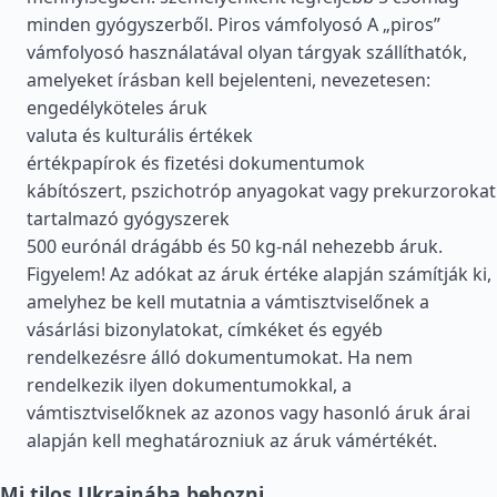
minden gyógyszerből. Piros vámfolyosó A „piros”
vámfolyosó használatával olyan tárgyak szállíthatók,
amelyeket írásban kell bejelenteni, nevezetesen:
engedélyköteles áruk
valuta és kulturális értékek
értékpapírok és fizetési dokumentumok
kábítószert, pszichotróp anyagokat vagy prekurzorokat
tartalmazó gyógyszerek
500 eurónál drágább és 50 kg-nál nehezebb áruk.
Figyelem! Az adókat az áruk értéke alapján számítják ki,
amelyhez be kell mutatnia a vámtisztviselőnek a
vásárlási bizonylatokat, címkéket és egyéb
rendelkezésre álló dokumentumokat. Ha nem
rendelkezik ilyen dokumentumokkal, a
vámtisztviselőknek az azonos vagy hasonló áruk árai
alapján kell meghatározniuk az áruk vámértékét.
Mi tilos Ukrajnába behozni