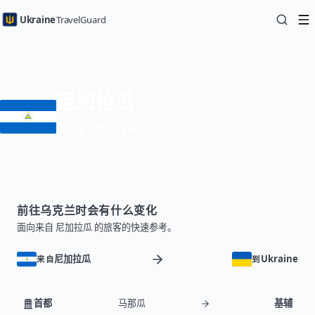
Ukraine
TravelGuard
首页
国家指南
从 尼加拉瓜 前往乌克兰旅行 — 旅行指南
尼加拉瓜
电子签证（eVisa）
前往乌克兰时会有什么变化
面向来自 尼加拉瓜 的旅客的快速参考。
尼加拉瓜
Ukraine
来自
到
首都
马那瓜
基辅