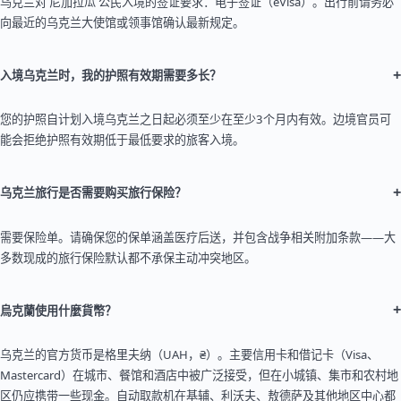
乌克兰对 尼加拉瓜 公民入境的签证要求：电子签证（eVisa）。出行前请务必
向最近的乌克兰大使馆或领事馆确认最新规定。
+
入境乌克兰时，我的护照有效期需要多长？
您的护照自计划入境乌克兰之日起必须至少在至少3个月内有效。边境官员可
能会拒绝护照有效期低于最低要求的旅客入境。
+
乌克兰旅行是否需要购买旅行保险？
需要保险单。请确保您的保单涵盖医疗后送，并包含战争相关附加条款——大
多数现成的旅行保险默认都不承保主动冲突地区。
+
烏克蘭使用什麼貨幣？
乌克兰的官方货币是格里夫纳（UAH，₴）。主要信用卡和借记卡（Visa、
Mastercard）在城市、餐馆和酒店中被广泛接受，但在小城镇、集市和农村地
区仍应携带一些现金。自动取款机在基辅、利沃夫、敖德萨及其他地区中心都