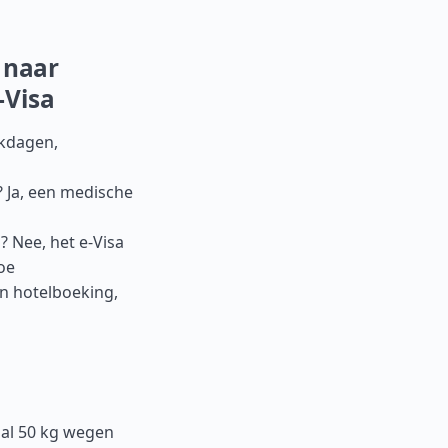
 naar
-Visa
rkdagen,
? Ja, een medische
 Nee, het e-Visa
oe
en hotelboeking,
al 50 kg wegen