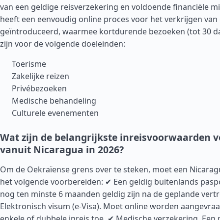
van een geldige reisverzekering en voldoende financiële m
heeft een eenvoudig online proces voor het verkrijgen van 
geïntroduceerd, waarmee kortdurende bezoeken (tot 30 d
zijn voor de volgende doeleinden:
Toerisme
Zakelijke reizen
Privébezoeken
Medische behandeling
Culturele evenementen
Wat zijn de belangrijkste inreisvoorwaarden 
vanuit Nicaragua in 2026?
Om de Oekraïense grens over te steken, moet een Nicara
het volgende voorbereiden: ✔ Een geldig buitenlands pasp
nog ten minste 6 maanden geldig zijn na de geplande vert
Elektronisch visum (e-Visa). Moet online worden aangevraa
enkele of dubbele inreis toe. ✔ Medische verzekering. Een 