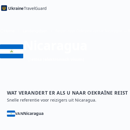
Ukraine
TravelGuard
Home
Landengidsen
Nicaragua
eVisa (elektronisch visum)
WAT VERANDERT ER ALS U NAAR OEKRAÏNE REIST
Snelle referentie voor reizigers uit Nicaragua.
Nicaragua
VAN