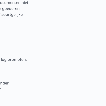
documenten niet
e goederen
 soortgelijke
orlog promoten,
onder
n.