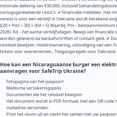
minimale dekking van €30.000, inclusief behandelingskost
oorlogsgerelateerde risico’s. ✔ Financiële middelen. Het m
vereist is voor een verblijf in Oekraïne wordt berekend vol
((20 × Pm) ÷ 30) × (Kd + 5) Waarbij: Pm – bestaansminimum 
2026). Kd – het aantal verblijfsdagen. Bewijs van financiële s
worden geleverd via bankafschriften of contant geld. ✔ D
reisdoel bewijzen. Hotelreservering, uitnodiging van een Oe
tickets voor evenementen..
Toegangsregels voor Oekraïne
Hoe kan een Nicaraguaanse burger een elekt
aanvragen voor SafeTrip Ukraine?
Fotopagina van het paspoort
Medische verzekeringspolis
Documenten die het reisdoel bewijzen
Het document wordt in PDF-formaat met een QR-code n
mailadres verzonden.
Print het visum uit en neem het samen met uw paspoor