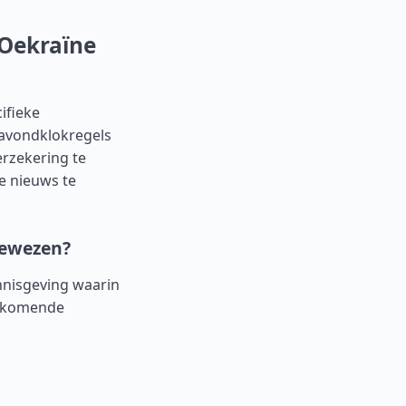
 Oekraïne
ifieke
 avondklokregels
erzekering te
le nieuws te
gewezen?
ennisgeving waarin
orkomende