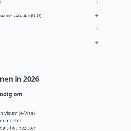
a
uaanse córdoba (NIO)
nen in 2026
nodig om
h visum (e-Visa)
sum moeten
oals het bezitten