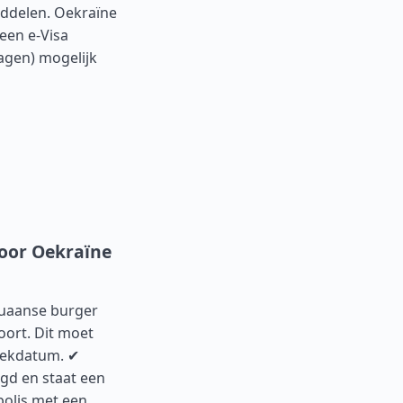
iddelen. Oekraïne
een e-Visa
agen) mogelijk
voor Oekraïne
guaanse burger
oort. Dit moet
rekdatum. ✔
gd en staat een
polis met een