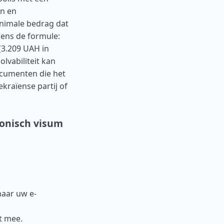
en en
inimale bedrag dat
gens de formule:
(3.209 UAH in
olvabiliteit kan
ocumenten die het
kraïense partij of
ronisch visum
aar uw e-
t mee.