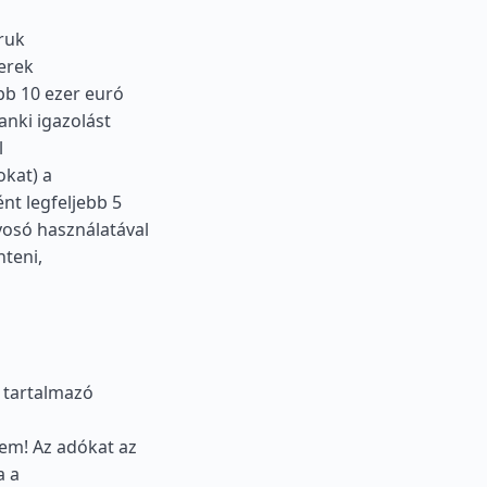
ruk
zerek
bb 10 ezer euró
anki igazolást
l
okat) a
t legfeljebb 5
yosó használatával
nteni,
 tartalmazó
lem! Az adókat az
a a