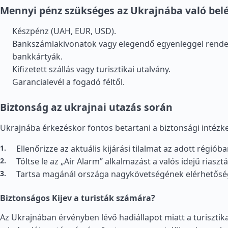
Mennyi pénz szükséges az Ukrajnába való bel
Készpénz (UAH, EUR, USD).
Bankszámlakivonatok vagy elegendő egyenleggel rende
bankkártyák.
Kifizetett szállás vagy turisztikai utalvány.
Garancialevél a fogadó féltől.
Biztonság az ukrajnai utazás során
Ukrajnába érkezéskor fontos betartani a biztonsági intézk
Ellenőrizze az aktuális kijárási tilalmat az adott régiób
Töltse le az „Air Alarm” alkalmazást a valós idejű riaszt
Tartsa magánál országa nagykövetségének elérhetősé
Biztonságos Kijev a turisták számára?
Az Ukrajnában érvényben lévő hadiállapot miatt a turisztik