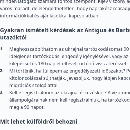
minden látogató számára fontos szempont. Kijev viszonyla
város maradt, de elengedhetetlen, hogy naprakész maradjo
információkkal és ajánlásokkal kapcsolatban.
Gyakran ismételt kérdések az Antigua és Barb
utazóktól
Meghosszabbíthatom az ukrajnai tartózkodásomat 90 n
ideiglenes tartózkodási engedély igénylésével, vagy az
kilépéssel és 180 nap elteltével történő visszatéréssel.
Mi történik, ha túllépem az engedélyezett időszakot? 
kitoloncolással sújthatják. Javasoljuk, hogy lépjen kapc
migrációs szolgálattal.
Kell-e regisztrálnom az ukrajnai érkezéskor? A vízum
állampolgárainak nem kell regisztrálniuk, ha tartózko
meg a 90 napot.
Mit lehet külföldről behozni