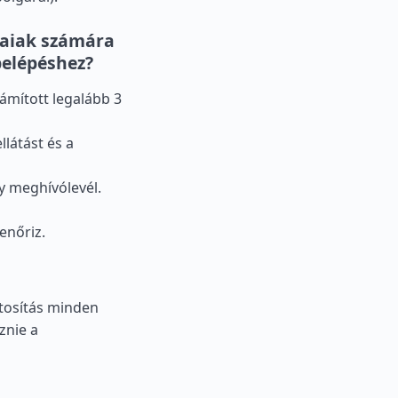
aiak számára
belépéshez?
zámított legalább 3
llátást és a
gy meghívólevél.
enőriz.
ztosítás minden
znie a