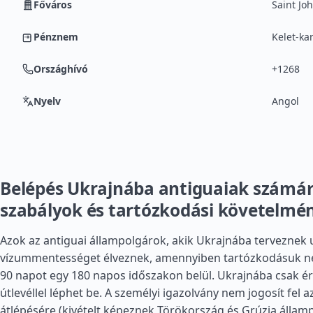
Főváros
Saint Joh
Pénznem
Kelet-kar
Országhívó
+1268
Nyelv
Angol
Belépés Ukrajnába antiguaiak számár
szabályok és tartózkodási követelmé
Azok az antiguai állampolgárok, akik Ukrajnába terveznek u
vízummentességet élveznek, amennyiben tartózkodásuk n
90 napot egy 180 napos időszakon belül. Ukrajnába csak ér
útlevéllel léphet be. A személyi igazolvány nem jogosít fel 
átlépésére (kivételt képeznek
Törökország
és
Grúzia
államp