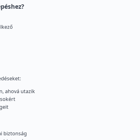
épéshez?
lkező
edéseket:
an, ahová utazik
ásokért
geit
ai biztonság