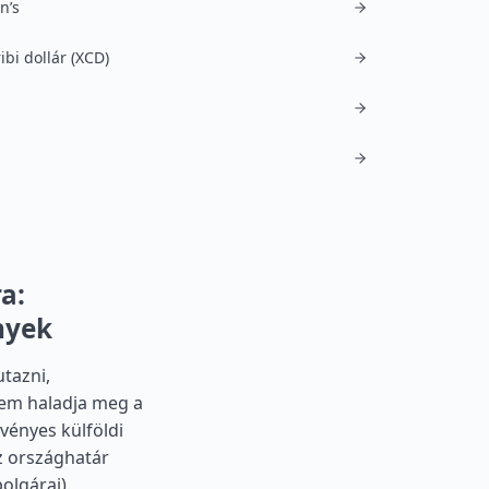
n’s
ibi dollár (XCD)
a:
nyek
tazni,
em haladja meg a
vényes külföldi
az országhatár
olgárai).