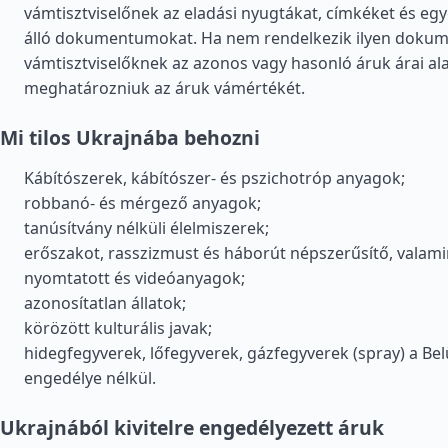
vámtisztviselőnek az eladási nyugtákat, címkéket és eg
álló dokumentumokat. Ha nem rendelkezik ilyen doku
vámtisztviselőknek az azonos vagy hasonló áruk árai ala
meghatározniuk az áruk vámértékét.
Mi tilos Ukrajnába behozni
Kábítószerek, kábítószer- és pszichotróp anyagok;
robbanó- és mérgező anyagok;
tanúsítvány nélküli élelmiszerek;
erőszakot, rasszizmust és háborút népszerűsítő, valam
nyomtatott és videóanyagok;
azonosítatlan állatok;
körözött kulturális javak;
hidegfegyverek, lőfegyverek, gázfegyverek (spray) a Be
engedélye nélkül.
Ukrajnából kivitelre engedélyezett áruk