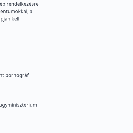
yéb rendelkezésre
mentumokkal, a
pján kell
int pornográf
lügyminisztérium