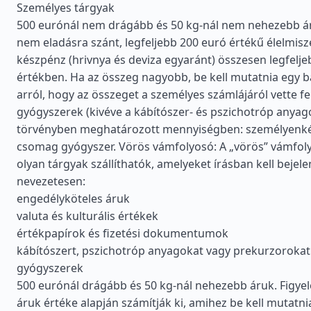
Személyes tárgyak
500 eurónál nem drágább és 50 kg-nál nem nehezebb á
nem eladásra szánt, legfeljebb 200 euró értékű élelmis
készpénz (hrivnya és deviza egyaránt) összesen legfelje
értékben. Ha az összeg nagyobb, be kell mutatnia egy b
arról, hogy az összeget a személyes számlájáról vette fe
gyógyszerek (kivéve a kábítószer- és pszichotróp anyag
törvényben meghatározott mennyiségben: személyenkén
csomag gyógyszer. Vörös vámfolyosó: A „vörös” vámfol
olyan tárgyak szállíthatók, amelyeket írásban kell bejele
nevezetesen:
engedélyköteles áruk
valuta és kulturális értékek
értékpapírok és fizetési dokumentumok
kábítószert, pszichotróp anyagokat vagy prekurzorokat
gyógyszerek
500 eurónál drágább és 50 kg-nál nehezebb áruk. Figye
áruk értéke alapján számítják ki, amihez be kell mutatni