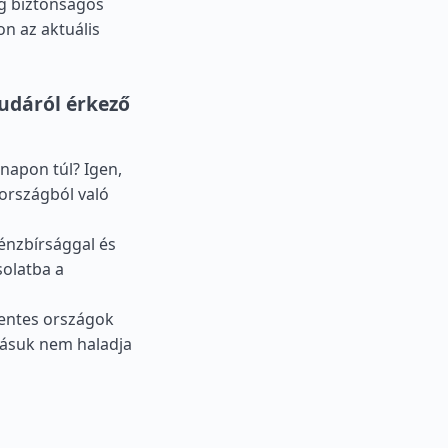
g biztonságos
n az aktuális
udáról érkező
apon túl? Igen,
 országból való
Pénzbírsággal és
solatba a
mentes országok
dásuk nem haladja