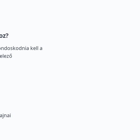
oz?
ondoskodnia kell a
elező
ajnai