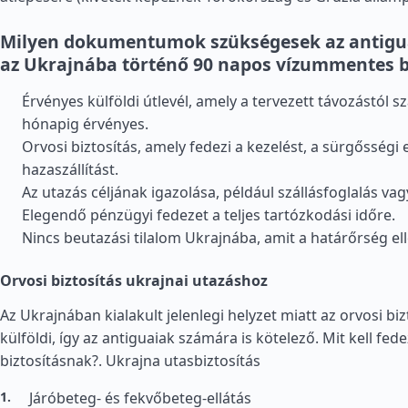
Milyen dokumentumok szükségesek az antigu
az Ukrajnába történő 90 napos vízummentes 
Érvényes külföldi útlevél, amely a tervezett távozástól s
hónapig érvényes.
Orvosi biztosítás, amely fedezi a kezelést, a sürgősségi e
hazaszállítást.
Az utazás céljának igazolása, például szállásfoglalás va
Elegendő pénzügyi fedezet a teljes tartózkodási időre.
Nincs beutazási tilalom Ukrajnába, amit a határőrség ell
Orvosi biztosítás ukrajnai utazáshoz
Az Ukrajnában kialakult jelenlegi helyzet miatt az orvosi bi
külföldi, így az antiguaiak számára is kötelező. Mit kell fede
biztosításnak?.
Ukrajna utasbiztosítás
Járóbeteg- és fekvőbeteg-ellátás