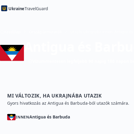
Ukraine
TravelGuard
Kezdőlap
Ország útmutatók
Antigua és Barb
Vízummentesen legfeljebb 90 napig 180 napon be
MI VÁLTOZIK, HA UKRAJNÁBA UTAZIK
Gyors hivatkozás az Antigua és Barbuda-ból utazók számára.
Antigua és Barbuda
INNEN