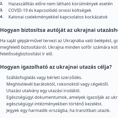
Hazaszállítás előre nem látható körülmények esetén
COVID-19 és kapcsolódó orvosi költségek
Katonai cselekményekkel kapcsolatos kockázatok
Hogyan biztosítsa autóját az ukrajnai utazásh
Ha saját gépjárművel tervezi az Ukrajnába való belépést, g
megfelelő biztosításról. Ukrajna minden sofőr számára köt
felelősségbiztosítást ír elő.
Hogyan igazolható az ukrajnai utazás célja?
Szállásfoglalás vagy bérleti szerződés.
Meghívólevél barátoktól, rokonoktól vagy cégektől.
Utazási utalvány egy utazási irodától.
Egészségügyi dokumentumok, amelyek igazolják az ukr
egészségügyi intézményekben történő kezelést.
Jegyek egy harmadik országba, ha tranzitban utazik.