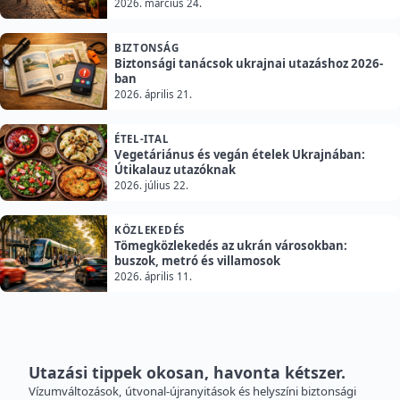
2026. március 24.
BIZTONSÁG
Biztonsági tanácsok ukrajnai utazáshoz 2026-
ban
2026. április 21.
ÉTEL-ITAL
Vegetáriánus és vegán ételek Ukrajnában:
Útikalauz utazóknak
2026. július 22.
KÖZLEKEDÉS
Tömegközlekedés az ukrán városokban:
buszok, metró és villamosok
2026. április 11.
Utazási tippek okosan, havonta kétszer.
Vízumváltozások, útvonal-újranyitások és helyszíni biztonsági