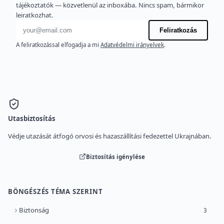
tájékoztatók — közvetlenül az inboxába. Nincs spam, bármikor
leiratkozhat.
E-mail cím
Feliratkozás
A feliratkozással elfogadja a mi
Adatvédelmi irányelvek
.
Utasbiztosítás
Védje utazását átfogó orvosi és hazaszállítási fedezettel Ukrajnában.
Biztosítás igénylése
BÖNGÉSZÉS TÉMA SZERINT
Biztonság
3