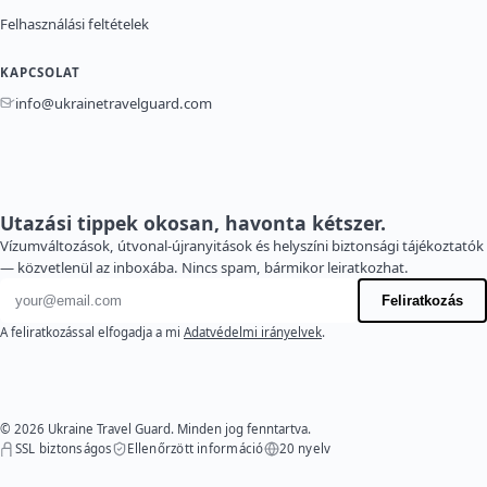
Felhasználási feltételek
KAPCSOLAT
info@ukrainetravelguard.com
Utazási tippek okosan, havonta kétszer.
Vízumváltozások, útvonal-újranyitások és helyszíni biztonsági tájékoztatók
— közvetlenül az inboxába. Nincs spam, bármikor leiratkozhat.
E-mail cím
Feliratkozás
A feliratkozással elfogadja a mi
Adatvédelmi irányelvek
.
© 2026 Ukraine Travel Guard. Minden jog fenntartva.
SSL biztonságos
Ellenőrzött információ
20 nyelv