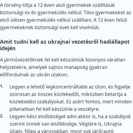
A törvény tiltja a 12 éven aluli gyermekek szállítását
biztonsági öv és gyermekülés nélkül. Tilos gyermekeket az
első ülésen gyermekülés nélkül szállítani. A 12 éven felüli
gyermekeknek biztonsági övet kell viselniük.
Amit tudni kell az ukrajnai vezetésről hadiállapot
idején
A járművezetőknek fel kell készülniük bizonyos váratlan
helyzetekre, amelyek sajnos manapság gyakran
előfordulnak az ukrán utakon.
Legyen a lehető legkoncentráltabb az úton, és figyelje
szorosan az összes közlekedőt, miközben betartja a
közlekedési szabályokat. Ez azért fontos, mert minden
pillanatban fel kell készülnie a veszélyre.
Legyen kész elsőbbséget adni akkor is, ha a szabályok
szerint önnek van elsőbbsége. Végtére is, Ukrajna
útjain, főleg a városokban, most sok járőrautó