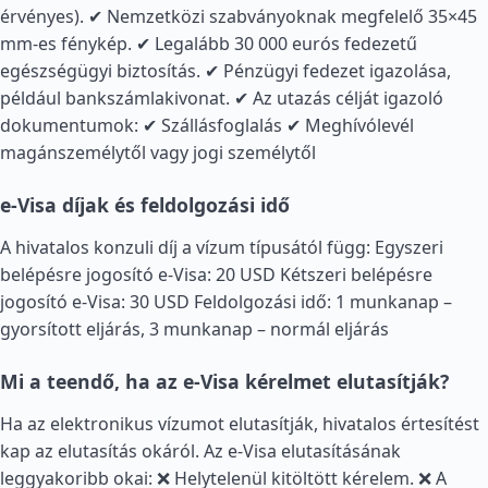
érvényes). ✔ Nemzetközi szabványoknak megfelelő 35×45
mm-es fénykép. ✔ Legalább 30 000 eurós fedezetű
egészségügyi biztosítás. ✔ Pénzügyi fedezet igazolása,
például bankszámlakivonat. ✔ Az utazás célját igazoló
dokumentumok: ✔ Szállásfoglalás ✔ Meghívólevél
magánszemélytől vagy jogi személytől
e-Visa díjak és feldolgozási idő
A hivatalos konzuli díj a vízum típusától függ: Egyszeri
belépésre jogosító e-Visa: 20 USD Kétszeri belépésre
jogosító e-Visa: 30 USD Feldolgozási idő: 1 munkanap –
gyorsított eljárás, 3 munkanap – normál eljárás
Mi a teendő, ha az e-Visa kérelmet elutasítják?
Ha az elektronikus vízumot elutasítják, hivatalos értesítést
kap az elutasítás okáról. Az e-Visa elutasításának
leggyakoribb okai: ❌ Helytelenül kitöltött kérelem. ❌ A