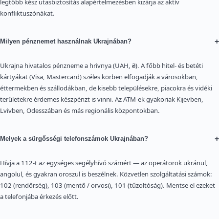
legtöbb kész utasbiztosítás alapértelmezésben kizárja az aktív
konfliktuszónákat.
+
Milyen pénznemet használnak Ukrajnában?
Ukrajna hivatalos pénzneme a hrivnya (UAH, ₴). A főbb hitel- és betéti
kártyákat (Visa, Mastercard) széles körben elfogadják a városokban,
éttermekben és szállodákban, de kisebb településekre, piacokra és vidéki
területekre érdemes készpénzt is vinni. Az ATM-ek gyakoriak Kijevben,
Lvivben, Odesszában és más regionális központokban.
+
Melyek a sürgősségi telefonszámok Ukrajnában?
Hívja a 112-t az egységes segélyhívó számért — az operátorok ukránul,
angolul, és gyakran oroszul is beszélnek. Közvetlen szolgáltatási számok:
102 (rendőrség), 103 (mentő / orvosi), 101 (tűzoltóság). Mentse el ezeket
a telefonjába érkezés előtt.