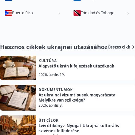
Puerto Rico
Trinidad és Tobago
Hasznos cikkek ukrajnai utazásához
Összes cikk
KULTÚRA
Alapvető ukrán kifejezések utazóknak
2026. április 19.
DOKUMENTUMOK
Az ukrajnai vízumtípusok magyarázata:
Melyikre van szüksége?
2026. április 3.
ÚTI CÉLOK
Lviv útikönyv: Nyugat-Ukrajna kulturális
szívének felfedezése