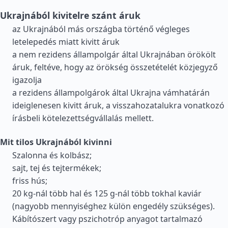
Ukrajnából kivitelre szánt áruk
az Ukrajnából más országba történő végleges
letelepedés miatt kivitt áruk
a nem rezidens állampolgár által Ukrajnában örökölt
áruk, feltéve, hogy az örökség összetételét közjegyző
igazolja
a rezidens állampolgárok által Ukrajna vámhatárán
ideiglenesen kivitt áruk, a visszahozatalukra vonatkozó
írásbeli kötelezettségvállalás mellett.
Mit tilos Ukrajnából kivinni
Szalonna és kolbász;
sajt, tej és tejtermékek;
friss hús;
20 kg-nál több hal és 125 g-nál több tokhal kaviár
(nagyobb mennyiséghez külön engedély szükséges).
Kábítószert vagy pszichotróp anyagot tartalmazó