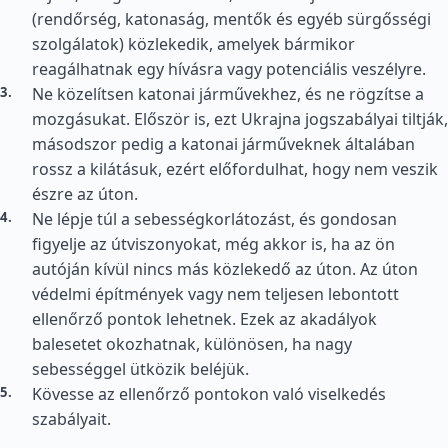
(rendőrség, katonaság, mentők és egyéb sürgősségi
szolgálatok) közlekedik, amelyek bármikor
reagálhatnak egy hívásra vagy potenciális veszélyre.
Ne közelítsen katonai járművekhez, és ne rögzítse a
mozgásukat. Először is, ezt Ukrajna jogszabályai tiltják,
másodszor pedig a katonai járműveknek általában
rossz a kilátásuk, ezért előfordulhat, hogy nem veszik
észre az úton.
Ne lépje túl a sebességkorlátozást, és gondosan
figyelje az útviszonyokat, még akkor is, ha az ön
autóján kívül nincs más közlekedő az úton. Az úton
védelmi építmények vagy nem teljesen lebontott
ellenőrző pontok lehetnek. Ezek az akadályok
balesetet okozhatnak, különösen, ha nagy
sebességgel ütközik beléjük.
Kövesse az ellenőrző pontokon való viselkedés
szabályait.