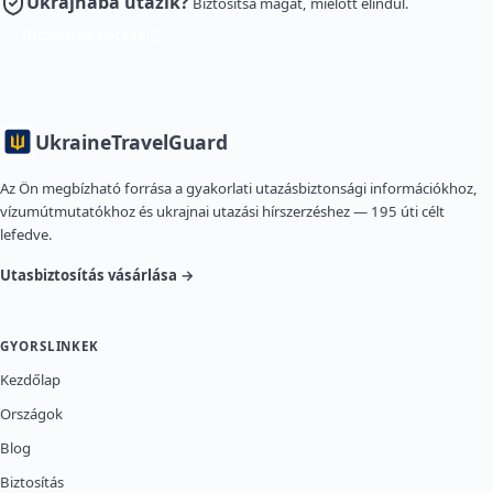
Ukrajnába utazik?
Biztosítsa magát, mielőtt elindul.
Biztosítás kötése
Ukraine
TravelGuard
Az Ön megbízható forrása a gyakorlati utazásbiztonsági információkhoz,
vízumútmutatókhoz és ukrajnai utazási hírszerzéshez — 195 úti célt
lefedve.
Utasbiztosítás vásárlása →
GYORSLINKEK
Kezdőlap
Országok
Blog
Biztosítás