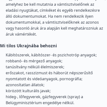
amelyhez be kell mutatnia a vámtisztviselőnek az
eladási nyugtákat, címkéket és egyéb rendelkezésre
álló dokumentumokat. Ha nem rendelkezik ilyen
dokumentumokkal, a vámtisztviselőknek az azonos
vagy hasonló áruk ára alapján kell meghatározniuk az
áruk vámértékét.
Mi tilos Ukrajnába behozni
Kábítószerek, kábítószer- és pszichotróp anyagok;
robbanó- és mérgező anyagok;
tanúsítvány nélküli élelmiszerek;
erőszakot, rasszizmust és háborút népszerűsítő
nyomtatott és videóanyagok, pornográfia;
azonosítatlan állatok;
körözött kulturális javak;
hideg-, lőfegyverek, gázfegyverek (spray) a
Belügyminisztérium engedélye nélkül.