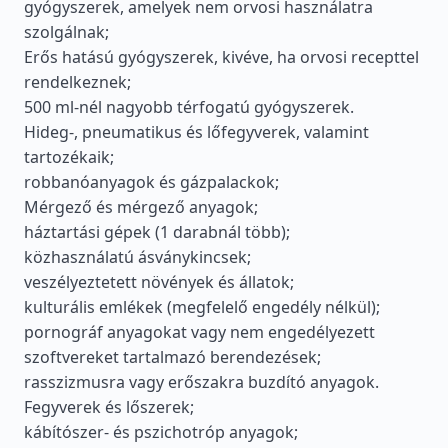
gyógyszerek, amelyek nem orvosi használatra
szolgálnak;
Erős hatású gyógyszerek, kivéve, ha orvosi recepttel
rendelkeznek;
500 ml-nél nagyobb térfogatú gyógyszerek.
Hideg-, pneumatikus és lőfegyverek, valamint
tartozékaik;
robbanóanyagok és gázpalackok;
Mérgező és mérgező anyagok;
háztartási gépek (1 darabnál több);
közhasználatú ásványkincsek;
veszélyeztetett növények és állatok;
kulturális emlékek (megfelelő engedély nélkül);
pornográf anyagokat vagy nem engedélyezett
szoftvereket tartalmazó berendezések;
rasszizmusra vagy erőszakra buzdító anyagok.
Fegyverek és lőszerek;
kábítószer- és pszichotróp anyagok;