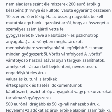
nem eladásra szánt élelmiszerek 200 euró értékig
készpénz (hrivnya és külföldi valuta egyaránt) összesen
10 ezer euró értékig. Ha az összeg nagyobb, be kell
mutatnia egy banki igazolást arról, hogy az összeget a
személyes számlájáról vette fel
gyógyszerek (kivéve a kábítószer- és pszichotróp
anyagokat) a törvényben meghatározott
mennyiségben: személyenként legfeljebb 5 csomag
minden gyógyszerből. Vörös vámfolyosó A „vörös”
vámfolyosó használatával olyan tárgyak szállíthatók,
amelyeket írásban kell bejelenteni, nevezetesen:
engedélyköteles áruk
valuta és kulturális értékek
értékpapírok és fizetési dokumentumok
kábítószert, pszichotróp anyagokat vagy prekurzorokat
tartalmazó gyógyszerek
500 eurónál drágább és 50 kg-nál nehezebb áruk.
Figyelem! Az adókat az áruk értéke alapján számítják ki,