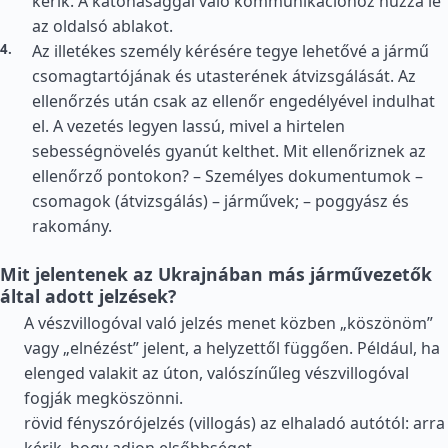
kérik. A katonasággal való kommunikációhoz húzza le
az oldalsó ablakot.
Az illetékes személy kérésére tegye lehetővé a jármű
csomagtartójának és utasterének átvizsgálását. Az
ellenőrzés után csak az ellenőr engedélyével indulhat
el. A vezetés legyen lassú, mivel a hirtelen
sebességnövelés gyanút kelthet. Mit ellenőriznek az
ellenőrző pontokon? – Személyes dokumentumok –
csomagok (átvizsgálás) – járművek; – poggyász és
rakomány.
Mit jelentenek az Ukrajnában más járművezetők
által adott jelzések?
A vészvillogóval való jelzés menet közben „köszönöm”
vagy „elnézést” jelent, a helyzettől függően. Például, ha
elenged valakit az úton, valószínűleg vészvillogóval
fogják megköszönni.
rövid fényszórójelzés (villogás) az elhaladó autótól: arra