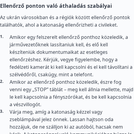
Ellenőrző ponton való áthaladás szabályai
Az ukrán városokban és a régiók között ellenőrző pontok
találhatók, ahol a katonaság ellenőrizheti a civileket.
Amikor egy felszerelt ellenőrző ponthoz közeledik, a
járművezetőknek lassítaniuk kell, és elő kell
készíteniük dokumentumaikat az esetleges
ellenőrzéshez. Kérjük, vegye figyelembe, hogy a
fedélzeti kamerát ki kell kapcsolni és el kell távolítani a
szélvédőről, csakúgy, mint a telefont.
Amikor az ellenőrző ponthoz közeledik, észre fog
venni egy „STOP” táblát – meg kell állnia mellette, majd
le kell kapcsolnia a fényszórókat, és be kell kapcsolnia
a vészvillogót.
Várja meg, amíg a katonaság kézzel vagy
zseblámpával jelez önnek. Lassan hajtson oda
hozzájuk, de ne szálljon ki az autóból, hacsak nem