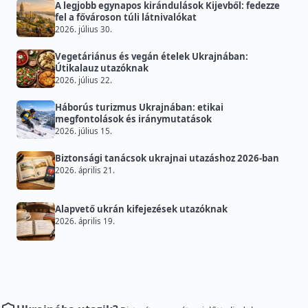
A legjobb egynapos kirándulások Kijevből: fedezze
fel a fővároson túli látnivalókat
2026. július 30.
Vegetáriánus és vegán ételek Ukrajnában:
Útikalauz utazóknak
2026. július 22.
Háborús turizmus Ukrajnában: etikai
megfontolások és iránymutatások
2026. július 15.
Biztonsági tanácsok ukrajnai utazáshoz 2026-ban
2026. április 21.
Alapvető ukrán kifejezések utazóknak
2026. április 19.