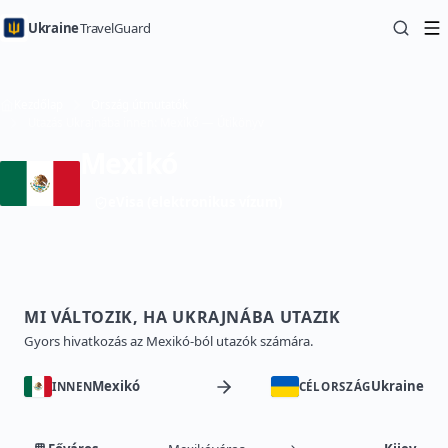
Ukraine
TravelGuard
Kezdőlap
Ország útmutatók
Utazás Ukrajnába innen: Mexikó — Útikönyv
Mexikó
eVisa (elektronikus vízum)
MI VÁLTOZIK, HA UKRAJNÁBA UTAZIK
Gyors hivatkozás az Mexikó-ból utazók számára.
Mexikó
Ukraine
INNEN
CÉLORSZÁG