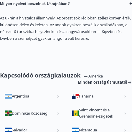
+
Milyen nyelvet beszélnek Ukrajnában?
Az ukrán a hivatalos államnyelv. Az oroszt sok régióban széles körben értik,
különösen délen és keleten. Az angolt gyakran beszélik a szállodákban, a
népszerű turisztikai helyszíneken és a nagyvárosokban — Kijevben és
Lvivben a személyzet gyakran angolra vált kérésre.
Kapcsolódó országkalauzok
— Amerika
Minden ország útmutatói
Argentína
Panama
Saint Vincent és a
Dominikai Közösség
Grenadine-szigetek
Salvador
Nicaragua