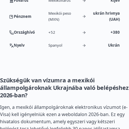
Főváros
Mexikóváros
Kijev
Mexikói peso
ukrán hrivnya
Pénznem
(MXN)
(UAH)
Országhívó
+52
+380
Nyelv
Spanyol
Ukrán
Szükségük van vízumra a mexikói
állampolgároknak Ukrajnába való belépéshez
2026-ban?
Igen, a mexikói állampolgároknak elektronikus vízumot (e-
Visa) kell igényelniük ezen a weboldalon 2026-ban. Ez egy
hivatalos dokumentum, amely egyszeri vagy kétszeri
belépést tesz lehetővé legfeljebb 30 napos időtartamra