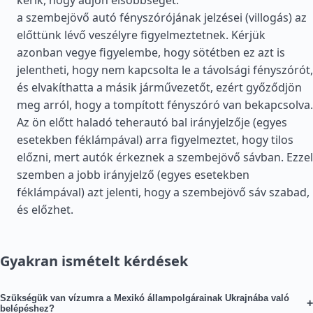
kérik, hogy adjon elsőbbséget.
a szembejövő autó fényszórójának jelzései (villogás) az
előttünk lévő veszélyre figyelmeztetnek. Kérjük
azonban vegye figyelembe, hogy sötétben ez azt is
jelentheti, hogy nem kapcsolta le a távolsági fényszórót,
és elvakíthatta a másik járművezetőt, ezért győződjön
meg arról, hogy a tompított fényszóró van bekapcsolva.
Az ön előtt haladó teherautó bal irányjelzője (egyes
esetekben féklámpával) arra figyelmeztet, hogy tilos
előzni, mert autók érkeznek a szembejövő sávban. Ezzel
szemben a jobb irányjelző (egyes esetekben
féklámpával) azt jelenti, hogy a szembejövő sáv szabad,
és előzhet.
Gyakran ismételt kérdések
Szükségük van vízumra a Mexikó állampolgárainak Ukrajnába való
+
belépéshez?