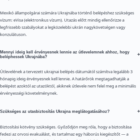
Mexikó állampolgárai számára Ukrajnába történő belépéshez szükséges
vízum: eVisa (elektronikus vízum). Utazás előtt mindig ellenőrizze a
legfrissebb szabályokat a legközelebbi ukrán nagykövetségen vagy
konzulátuson.
Mennyi ideig kell érvényesnek lennie az útlevelemnek ahhoz, hogy
+
beléphessek Ukrajnába?
Útlevelének a tervezett ukrajnai belépés dátumától számítva legalább 3
hónapig ideig érvényesnek kell lennie. A határőrök megtagadhatják a
belépést azoktól az utazóktól, akiknek útlevele nem felel meg a minimális
érvényességi követelménynek.
+
Szükséges az utasbiztosítás Ukrajna meglátogatásához?
Biztosítási kötvény szükséges. Győződjön meg róla, hogy a biztosítása
fedezi az orvosi evakuálást, és tartalmaz egy háborús kiegészítőt — a