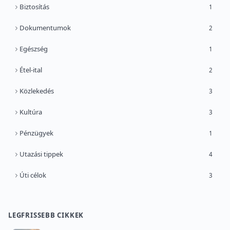
Biztosítás
1
Dokumentumok
2
Egészség
1
Étel-ital
2
Közlekedés
3
Kultúra
3
Pénzügyek
1
Utazási tippek
4
Úti célok
3
LEGFRISSEBB CIKKEK