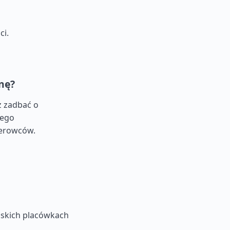
ci.
nę?
z zadbać o
wego
ierowców.
ńskich placówkach