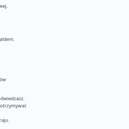
wej.
saldem.
ków
odwiedzasz.
y otrzymywać
aju.