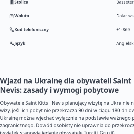
Stolica
Basseter
Waluta
Dolar ws
Kod telefoniczny
+1-869
Język
Angielsk
Wjazd na Ukrainę dla obywateli Saint K
Nevis: zasady i wymogi pobytowe
Obywatele Saint Kitts i Nevis planujący wizytę na Ukrainie 
wizy, jeśli ich pobyt nie przekracza 90 dni w ciągu 180-dni
Ukrainę można wjechać wyłącznie na podstawie ważnego 
zagranicznego. Dowód osobisty nie uprawnia do przekrocz
(wyjątek stanowią jedynie obywatele Turcji i Gruzji).