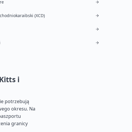
re
chodniokaraibski (XCD)
i
itts i
nie potrzebują
owego okresu. Na
paszportu
enia granicy