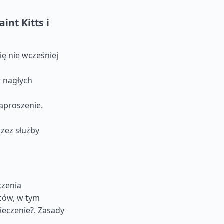
nt Kitts i
ę nie wcześniej
 nagłych
zaproszenie.
rzez służby
czenia
ców, w tym
ieczenie?.
Zasady