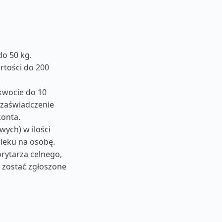
do 50 kg.
rtości do 200
kwocie do 10
ć zaświadczenie
onta.
wych) w ilości
leku na osobę.
rytarza celnego,
 zostać zgłoszone