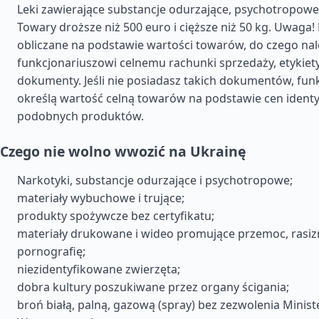
Leki zawierające substancje odurzające, psychotropowe
Towary droższe niż 500 euro i cięższe niż 50 kg. Uwaga!
obliczane na podstawie wartości towarów, do czego nal
funkcjonariuszowi celnemu rachunki sprzedaży, etykiety
dokumenty. Jeśli nie posiadasz takich dokumentów, funk
określą wartość celną towarów na podstawie cen ident
podobnych produktów.
Czego nie wolno wwozić na Ukrainę
Narkotyki, substancje odurzające i psychotropowe;
materiały wybuchowe i trujące;
produkty spożywcze bez certyfikatu;
materiały drukowane i wideo promujące przemoc, rasiz
pornografię;
niezidentyfikowane zwierzęta;
dobra kultury poszukiwane przez organy ścigania;
broń białą, palną, gazową (spray) bez zezwolenia Minis