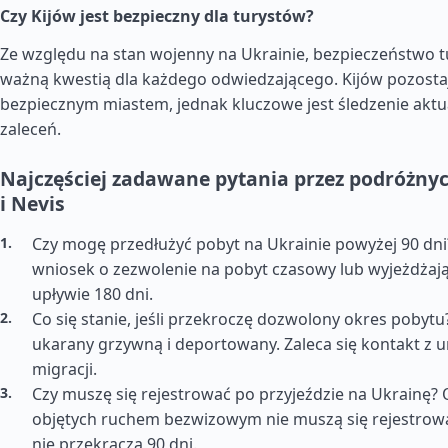
Czy Kijów jest bezpieczny dla turystów?
Ze względu na stan wojenny na Ukrainie, bezpieczeństwo tu
ważną kwestią dla każdego odwiedzającego. Kijów pozost
bezpiecznym miastem, jednak kluczowe jest śledzenie aktua
zaleceń.
Najczęściej zadawane pytania przez podróżnych
i Nevis
Czy mogę przedłużyć pobyt na Ukrainie powyżej 90 dni?
wniosek o zezwolenie na pobyt czasowy lub wyjeżdżają
upływie 180 dni.
Co się stanie, jeśli przekroczę dozwolony okres pobyt
ukarany grzywną i deportowany. Zaleca się kontakt z 
migracji.
Czy muszę się rejestrować po przyjeździe na Ukrainę?
objętych ruchem bezwizowym nie muszą się rejestrować,
nie przekracza 90 dni.