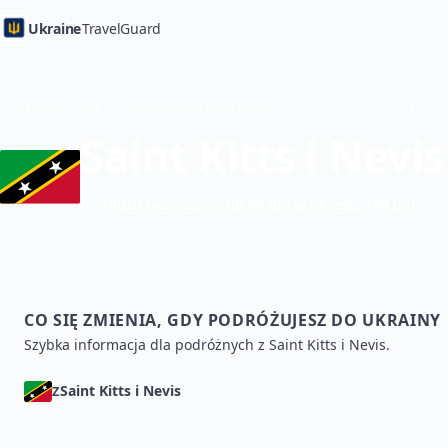
Ukraine
TravelGuard
Strona główna
Przewodniki po krajach
Saint Kitts i Nevis
Ruch bezwizowy do 90 dni w okresie 180 dni
CO SIĘ ZMIENIA, GDY PODRÓŻUJESZ DO UKRAINY
Szybka informacja dla podróżnych z Saint Kitts i Nevis.
Saint Kitts i Nevis
Z