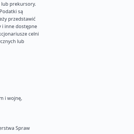
 lub prekursory.
 Podatki są
eży przedstawić
 i inne dostępne
cjonariusze celni
ycznych lub
m i wojnę,
terstwa Spraw