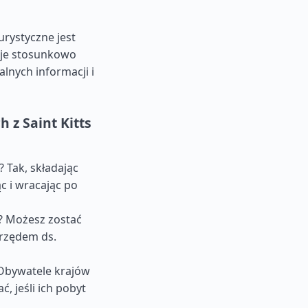
rystyczne jest
aje stosunkowo
lnych informacji i
 z Saint Kitts
 Tak, składając
c i wracając po
u? Możesz zostać
urzędem ds.
 Obywatele krajów
 jeśli ich pobyt