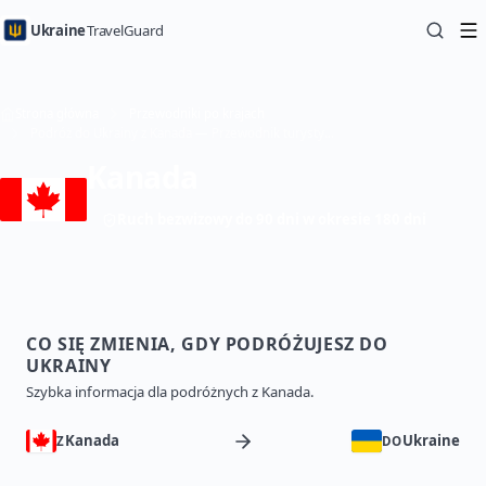
Ukraine
TravelGuard
Strona główna
Przewodniki po krajach
Podróż do Ukrainy z Kanada — Przewodnik turystyczny
Kanada
Ruch bezwizowy do 90 dni w okresie 180 dni
CO SIĘ ZMIENIA, GDY PODRÓŻUJESZ DO
UKRAINY
Szybka informacja dla podróżnych z Kanada.
Kanada
Ukraine
Z
DO