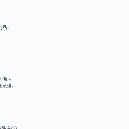
制品；
人确认
还承诺。
需特殊许可）。