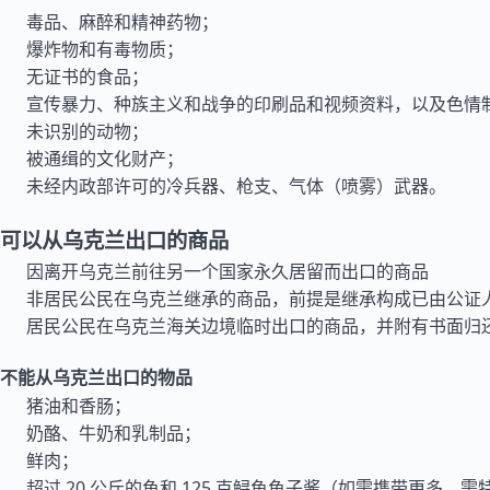
毒品、麻醉和精神药物；
爆炸物和有毒物质；
无证书的食品；
宣传暴力、种族主义和战争的印刷品和视频资料，以及色情
未识别的动物；
被通缉的文化财产；
未经内政部许可的冷兵器、枪支、气体（喷雾）武器。
可以从乌克兰出口的商品
因离开乌克兰前往另一个国家永久居留而出口的商品
非居民公民在乌克兰继承的商品，前提是继承构成已由公证
居民公民在乌克兰海关边境临时出口的商品，并附有书面归
不能从乌克兰出口的物品
猪油和香肠；
奶酪、牛奶和乳制品；
鲜肉；
超过 20 公斤的鱼和 125 克鲟鱼鱼子酱（如需携带更多，