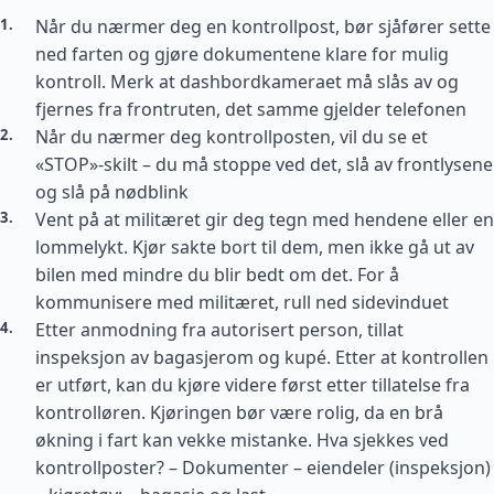
Når du nærmer deg en kontrollpost, bør sjåfører sette
ned farten og gjøre dokumentene klare for mulig
kontroll. Merk at dashbordkameraet må slås av og
fjernes fra frontruten, det samme gjelder telefonen
Når du nærmer deg kontrollposten, vil du se et
«STOP»-skilt – du må stoppe ved det, slå av frontlysene
og slå på nødblink
Vent på at militæret gir deg tegn med hendene eller en
lommelykt. Kjør sakte bort til dem, men ikke gå ut av
bilen med mindre du blir bedt om det. For å
kommunisere med militæret, rull ned sidevinduet
Etter anmodning fra autorisert person, tillat
inspeksjon av bagasjerom og kupé. Etter at kontrollen
er utført, kan du kjøre videre først etter tillatelse fra
kontrolløren. Kjøringen bør være rolig, da en brå
økning i fart kan vekke mistanke. Hva sjekkes ved
kontrollposter? – Dokumenter – eiendeler (inspeksjon)