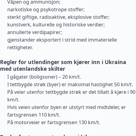
Våpen og ammunisjon;
narkotiske og psykotrope stoffer;
sterkt giftige, radioaktive, eksplosive stoffer;
kunstverk, kulturelle og historiske verdier;
annullerte verdipapirer;
gjenstander eksportert i strid med immaterielle
rettigheter.
Regler for utlendinger som kjører inn i Ukraina
med utenlandske skilter
I gågater (boligsoner) – 20 km/t.
I tettbygde strøk (byer) er maksimal hastighet 50 km/t.
På veier utenfor tettbygde strøk er det tillatt å kjøre i 90
km/t.
Hvis veien utenfor byen er utstyrt med midtdeler, er
fartsgrensen 110 km/t.
På motorveier er fartsgrensen 130 km/t.