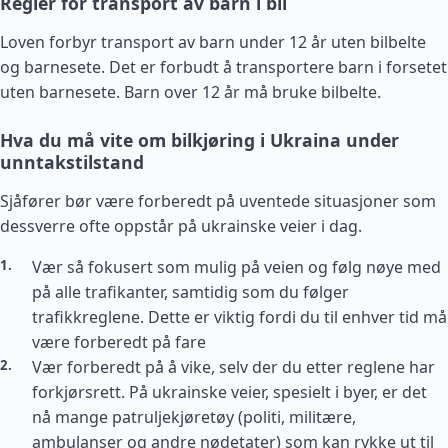
Regler for transport av barn i bil
Loven forbyr transport av barn under 12 år uten bilbelte
og barnesete. Det er forbudt å transportere barn i forsetet
uten barnesete. Barn over 12 år må bruke bilbelte.
Hva du må vite om bilkjøring i Ukraina under
unntakstilstand
Sjåfører bør være forberedt på uventede situasjoner som
dessverre ofte oppstår på ukrainske veier i dag.
Vær så fokusert som mulig på veien og følg nøye med
på alle trafikanter, samtidig som du følger
trafikkreglene. Dette er viktig fordi du til enhver tid må
være forberedt på fare
Vær forberedt på å vike, selv der du etter reglene har
forkjørsrett. På ukrainske veier, spesielt i byer, er det
nå mange patruljekjøretøy (politi, militære,
ambulanser og andre nødetater) som kan rykke ut til