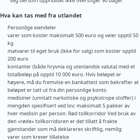
seg dersom oppholdet ikke overstiger 90 dager
Hva kan tas med fra utlandet
Personlige eiendeler
varer som koster maksimalt 500 euro og veier opptil 50
kg
matvarer til eget bruk (ikke for salg) som koster opptil
200 euro
kontanter (både hryvnia og utenlandsk valuta) med et
totalbeløp på opptil 10 000 euro. Hvis beløpet er
høyere, må du fremvise en bankattest som bekrefter at
beløpet er tatt ut fra din personlige konto
medisiner (unntatt narkotiske og psykotrope stoffer) i
mengden spesifisert ved lov: maksimalt 5 pakker av
hver medisin per person. Rød tollkorridor Ved bruk av
den «røde» tollkorridoren er det tillatt å frakte
gjenstander som må deklareres skriftlig, nemlig:
varer som krever tillatelse