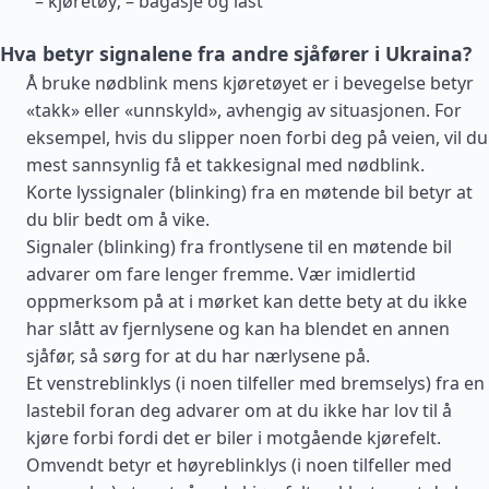
– kjøretøy; – bagasje og last
Hva betyr signalene fra andre sjåfører i Ukraina?
Å bruke nødblink mens kjøretøyet er i bevegelse betyr
«takk» eller «unnskyld», avhengig av situasjonen. For
eksempel, hvis du slipper noen forbi deg på veien, vil du
mest sannsynlig få et takkesignal med nødblink.
Korte lyssignaler (blinking) fra en møtende bil betyr at
du blir bedt om å vike.
Signaler (blinking) fra frontlysene til en møtende bil
advarer om fare lenger fremme. Vær imidlertid
oppmerksom på at i mørket kan dette bety at du ikke
har slått av fjernlysene og kan ha blendet en annen
sjåfør, så sørg for at du har nærlysene på.
Et venstreblinklys (i noen tilfeller med bremselys) fra en
lastebil foran deg advarer om at du ikke har lov til å
kjøre forbi fordi det er biler i motgående kjørefelt.
Omvendt betyr et høyreblinklys (i noen tilfeller med