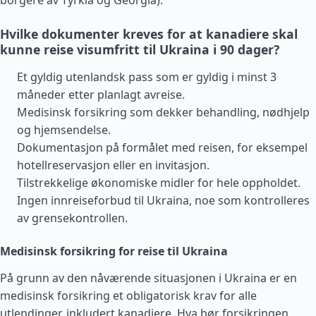
borgere av
Tyrkia
og
Georgia
).
Hvilke dokumenter kreves for at kanadiere skal
kunne reise visumfritt til Ukraina i 90 dager?
Et gyldig utenlandsk pass som er gyldig i minst 3
måneder etter planlagt avreise.
Medisinsk forsikring som dekker behandling, nødhjelp
og hjemsendelse.
Dokumentasjon på formålet med reisen, for eksempel
hotellreservasjon eller en invitasjon.
Tilstrekkelige økonomiske midler for hele oppholdet.
Ingen innreiseforbud til Ukraina, noe som kontrolleres
av grensekontrollen.
Medisinsk forsikring for reise til Ukraina
På grunn av den nåværende situasjonen i Ukraina er en
medisinsk forsikring et obligatorisk krav for alle
utlendinger, inkludert kanadiere. Hva bør forsikringen