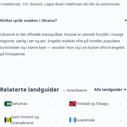
/ medisinsk), 101 (brann). Lagre disse i telefonen din før du ankommer.
+
Hvilket språk snakkes i Ukraina?
Ukrainsk er det offisielle statsspråket. Russisk er utbredt forstått i mange
regioner, særlig i sør og øst. Engelsk snakkes ofte på hoteller, populære
turiststeder og i større byer — ansatte i Kyiv og Lviv bytter ofte til engelsk
på forespørsel.
Relaterte landguider
Alle landguider
— Amerikaene
Bahamas
Trinidad og Tobago
Saint Vincent og
Guatemala
Grenadinene