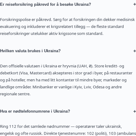
+
Er reiseforsikring påkrevd for å besøke Ukraina?
Forsikringspolise er påkrevd. Sørg for at forsikringen din dekker medisinsk
evakuering og inkluderer et krigsrelatert tillegg — de fleste standard
reiseforsikringer utelukker aktiv krigssone som standard.
+
Hvilken valuta brukes i Ukraina?
Den offisielle valutaen i Ukraina er hryvnia (UAH, ₴). Store kreditt- og
debetkort (Visa, Mastercard) aksepteres i stor grad i byer, på restauranter
og på hoteller, men ha med litt kontanter til mindre byer, markeder og
landlige områder. Minibanker er vanlige i Kyiv, Lviv, Odesa og andre
regionale sentre.
+
Hva er nødtelefonnumrene i Ukraina?
Ring 112 for det samlede nødnummer — operatører taler ukrainsk,
engelsk og ofte russisk. Direkte tjenestenumre: 102 (politi), 103 (ambulans