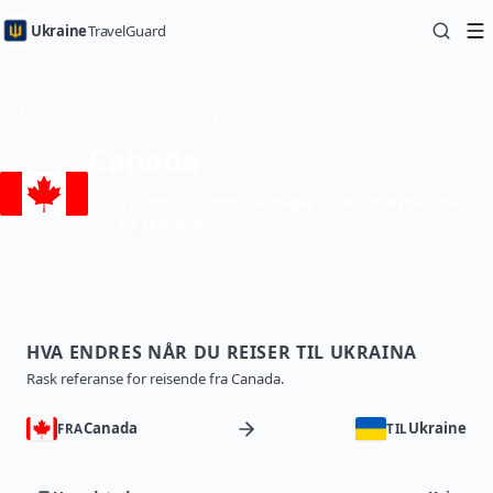
Ukraine
TravelGuard
Hjem
Landguider
Reise til Ukraina fra Canada — Reiseguide
Canada
Visumfritt i opptil 90 dager innenfor en periode
på 180 dager
HVA ENDRES NÅR DU REISER TIL UKRAINA
Rask referanse for reisende fra Canada.
Canada
Ukraine
FRA
TIL