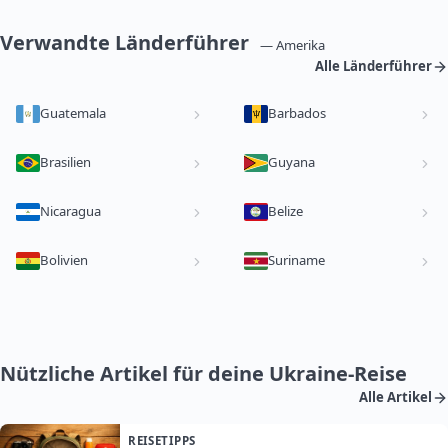
Verwandte Länderführer
— Amerika
Alle Länderführer
Guatemala
Barbados
Brasilien
Guyana
Nicaragua
Belize
Bolivien
Suriname
Nützliche Artikel für deine Ukraine-Reise
Alle Artikel
REISETIPPS