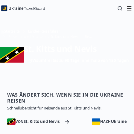
Ukraine
TravelGuard
Startseite
Länder-Reiseführer
Reisen in die Ukraine aus St. Kitts und Nevis — Reiseführer
St. Kitts und Nevis
Visumfrei bis zu 90 Tage innerhalb von 180 Tagen
WAS ÄNDERT SICH, WENN SIE IN DIE UKRAINE
REISEN
Schnellübersicht für Reisende aus St. Kitts und Nevis.
St. Kitts und Nevis
Ukraine
VON
NACH