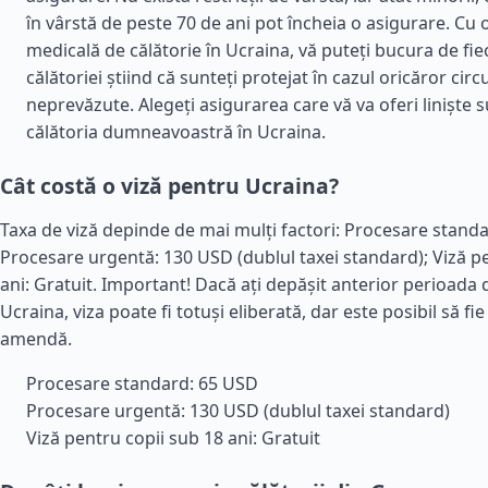
în vârstă de peste 70 de ani pot încheia o asigurare. Cu 
medicală de călătorie în Ucraina, vă puteți bucura de f
călătoriei știind că sunteți protejat în cazul oricăror ci
neprevăzute. Alegeți asigurarea care vă va oferi liniște s
călătoria dumneavoastră în Ucraina.
Cât costă o viză pentru Ucraina?
Taxa de viză depinde de mai mulți factori: Procesare stand
Procesare urgentă: 130 USD (dublul taxei standard); Viză p
ani: Gratuit. Important! Dacă ați depășit anterior perioada 
Ucraina, viza poate fi totuși eliberată, dar este posibil să fie
amendă.
Procesare standard: 65 USD
Procesare urgentă: 130 USD (dublul taxei standard)
Viză pentru copii sub 18 ani: Gratuit