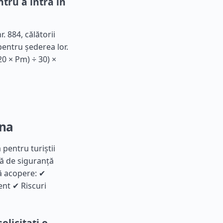
tru a intra în
. 884, călătorii
pentru șederea lor.
20 × Pm) ÷ 30) ×
ina
 pentru turiștii
ră de siguranță
ă acopere: ✔
ent ✔ Riscuri
olicitați o