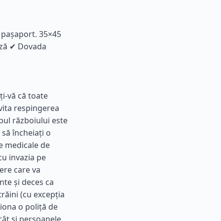
p pașaport. 35×45
viză ✔ Dovada
ți-vă că toate
vita respingerea
mpul războiului este
 să încheiați o
le medicale de
 cu invazia pe
dere care va
nte și deces ca
trăini (cu excepția
ționa o poliță de
 cât și persoanele