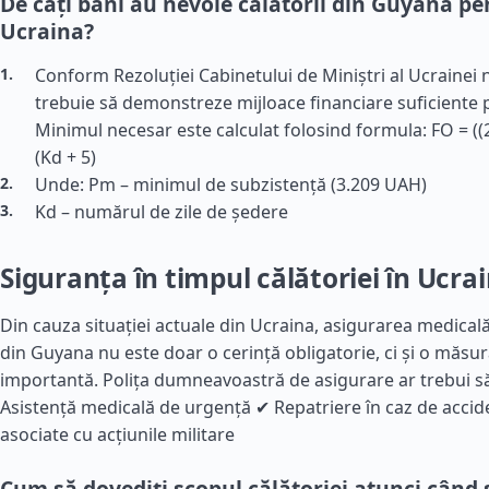
De câți bani au nevoie călătorii din Guyana pen
Ucraina?
Conform Rezoluției Cabinetului de Miniștri al Ucrainei nr
trebuie să demonstreze mijloace financiare suficiente 
Minimul necesar este calculat folosind formula: FO = ((
(Kd + 5)
Unde: Pm – minimul de subzistență (3.209 UAH)
Kd – numărul de zile de ședere
Siguranța în timpul călătoriei în Ucra
Din cauza situației actuale din Ucraina, asigurarea medicală
din Guyana nu este doar o cerință obligatorie, ci și o măsu
importantă. Polița dumneavoastră de asigurare ar trebui s
Asistență medicală de urgență ✔ Repatriere în caz de accid
asociate cu acțiunile militare
Cum să dovediți scopul călătoriei atunci când s