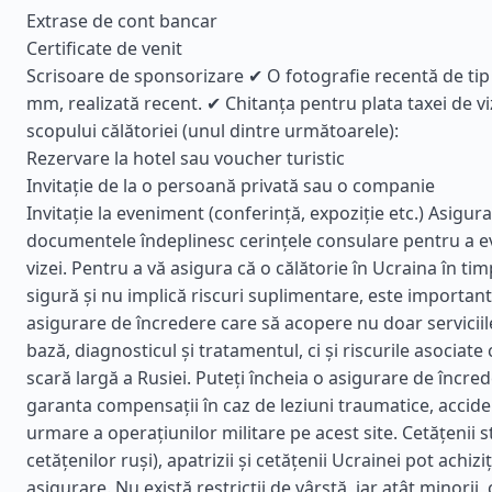
Extrase de cont bancar
Certificate de venit
Scrisoare de sponsorizare ✔ O fotografie recentă de ti
mm, realizată recent. ✔ Chitanța pentru plata taxei de 
scopului călătoriei (unul dintre următoarele):
Rezervare la hotel sau voucher turistic
Invitație de la o persoană privată sau o companie
Invitație la eveniment (conferință, expoziție etc.) Asigura
documentele îndeplinesc cerințele consulare pentru a e
vizei. Pentru a vă asigura că o călătorie în Ucraina în ti
sigură și nu implică riscuri suplimentare, este important
asigurare de încredere care să acopere nu doar servicii
bază, diagnosticul și tratamentul, ci și riscurile asociate
scară largă a Rusiei. Puteți încheia o asigurare de încre
garanta compensații în caz de leziuni traumatice, accide
urmare a operațiunilor militare pe acest site. Cetățenii s
cetățenilor ruși), apatrizii și cetățenii Ucrainei pot achizi
asigurare. Nu există restricții de vârstă, iar atât minorii,