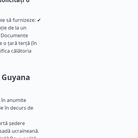
uie să furnizeze: ✔
ție de la un
 ✔ Documente
 o țară terță (în
ifica călătoria
in Guyana
, în anumite
le în decurs de
curtă ședere
asadă ucraineană.