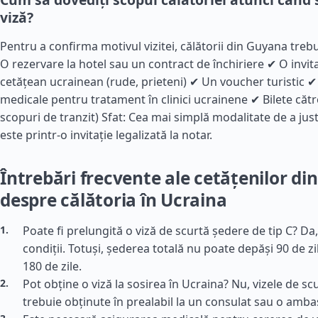
viză?
Pentru a confirma motivul vizitei, călătorii din Guyana treb
O rezervare la hotel sau un contract de închiriere ✔ O invita
cetățean ucrainean (rude, prieteni) ✔ Un voucher turistic
medicale pentru tratament în clinici ucrainene ✔ Bilete către
scopuri de tranzit) Sfat: Cea mai simplă modalitate de a just
este printr-o invitație legalizată la notar.
Întrebări frecvente ale cetățenilor d
despre călătoria în Ucraina
Poate fi prelungită o viză de scurtă ședere de tip C? Da
condiții. Totuși, șederea totală nu poate depăși 90 de zi
180 de zile.
Pot obține o viză la sosirea în Ucraina? Nu, vizele de s
trebuie obținute în prealabil la un consulat sau o amb