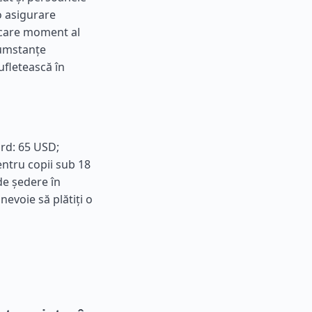
o asigurare
iecare moment al
rcumstanțe
ufletească în
ard: 65 USD;
entru copii sub 18
de ședere în
 nevoie să plătiți o