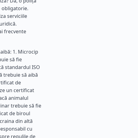
ză? Da, o poliță
obligatorie.
za serviciile
uridică.
ai frecvente
aibă: 1. Microcip
ie să fie
ctă standardul ISO
ă trebuie să aibă
tificat de
e un certificat
Dacă animalul
nar trebuie să fie
icat de biroul
craina din altă
 responsabil cu
spre regulile de