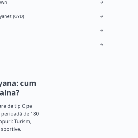
own
yanez (GYD)
uyana: cum
raina?
re de tip C pe
-o perioadă de 180
opuri: Turism,
 sportive.