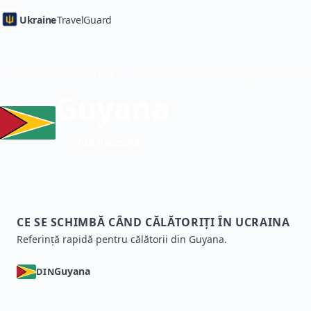
Ukraine
TravelGuard
Acasă
Ghiduri de țară
Guyana
Viză necesară
CE SE SCHIMBĂ CÂND CĂLĂTORIȚI ÎN UCRAINA
Referință rapidă pentru călătorii din Guyana.
Guyana
DIN