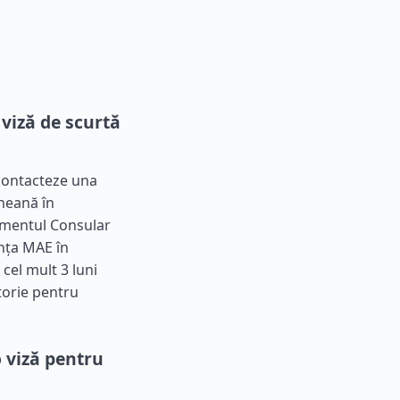
viză de scurtă
 contacteze una
ineană în
amentul Consular
anța MAE în
cel mult 3 luni
orie pentru
 viză pentru