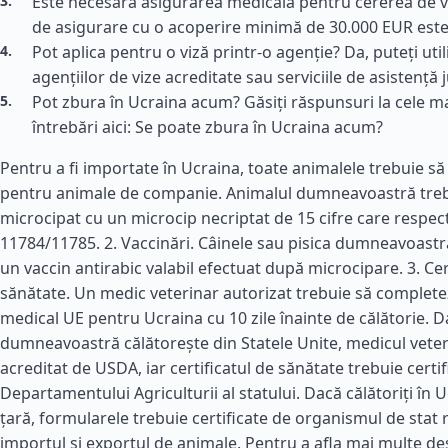
Este necesară asigurarea medicală pentru cererea de vi
de asigurare cu o acoperire minimă de 30.000 EUR este 
Pot aplica pentru o viză printr-o agenție? Da, puteți utili
agențiilor de vize acreditate sau serviciile de asistență j
Pot zbura în Ucraina acum? Găsiți răspunsuri la cele m
întrebări aici: Se poate zbura în Ucraina acum?
Pentru a fi importate în Ucraina, toate animalele trebuie să 
pentru animale de companie. Animalul dumneavoastră trebu
microcipat cu un microcip necriptat de 15 cifre care respe
11784/11785. 2. Vaccinări. Câinele sau pisica dumneavoastr
un vaccin antirabic valabil efectuat după microcipare. 3. Cer
sănătate. Un medic veterinar autorizat trebuie să completez
medical UE pentru Ucraina cu 10 zile înainte de călătorie. 
dumneavoastră călătorește din Statele Unite, medicul veteri
acreditat de USDA, iar certificatul de sănătate trebuie certif
Departamentului Agriculturii al statului. Dacă călătoriți în U
țară, formularele trebuie certificate de organismul de stat
importul și exportul de animale. Pentru a afla mai multe de