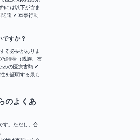
約には以下が含ま
送還 ✔ 軍事行動
いですか？
する必要がありま
の招待状（親族、友
ための医療書類 ✔
性を証明する最も
らのよくあ
です。ただし、合
。