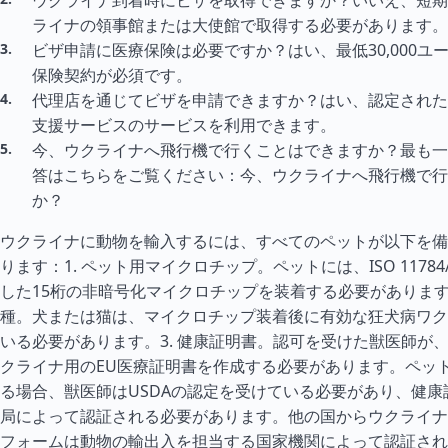
ウクライナ到着時にビザを取得できますか？いいえ、短期
ライナの領事館または大使館で取得する必要があります。
ビザ申請に医療保険は必要ですか？はい、最低30,000ユ
保険契約が必須です。
代理店を通じてビザを申請できますか？はい、認定された
支援サービスのサービスを利用できます。
今、ウクライナへ飛行機で行くことはできますか？最も一
答はこちらをご覧ください：今、ウクライナへ飛行機で行
か？
ウクライナに動物を輸入するには、すべてのペットが以下を備
ります：1. ペット用マイクロチップ。ペットには、ISO 11784/
した15桁の非暗号化マイクロチップを装着する必要があります。
種。犬または猫は、マイクロチップ装着後に有効な狂犬病ワク
いる必要があります。3. 健康証明書。認可を受けた獣医師が、
クライナ用のEU医療証明書を作成する必要があります。ペッ
る場合、獣医師はUSDAの認定を受けている必要があり、健康
局によって認証される必要があります。他の国からウクライナ
フォームは動物の輸出入を担当する国家機関によって認証され