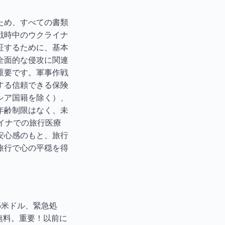
ため、すべての書類
戦時中のウクライナ
証するために、基本
全面的な侵攻に関連
重要です。軍事作戦
する信頼できる保険
シア国籍を除く）、
年齢制限はなく、未
イナでの旅行医療
安心感のもと、旅行
旅行で心の平穏を得
5米ドル、緊急処
無料。重要！以前に