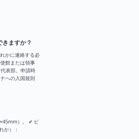
できますか？
れかに連絡する必
大使館または領事
省代表部。申請時
イナへの入国規則
45mm）。 ✔ ビ
ずれか）：