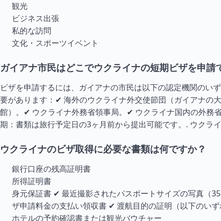
観光
ビジネス出張
私的な訪問
文化・スポーツイベント
ガイアナ市民はどこでウクライナの短期ビザを申請
ビザを申請するには、ガイアナの市民は以下の認定機関のいず
要があります：✔ 海外のウクライナ外交使節団（ガイアナの
館）。✔ ウクライナ外務省領事局。✔ ウクライナ国内の外務
期：書類は旅行予定日の3ヶ月前から提出可能です。.
ウクラ
ウクライナのビザ取得に必要な書類は何ですか？
銀行口座の残高証明書
所得証明書
身元保証書 ✔ 最近撮影されたパスポートサイズの写真（35×
ザ申請料金の支払い領収書 ✔ 渡航目的の証明（以下のい
ホテルの予約確認書または観光バウチャー