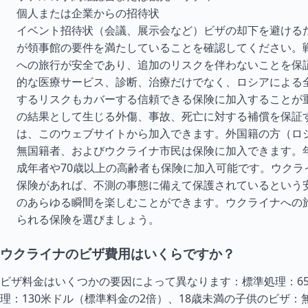
個人または企業からの招待状
イベント招待状（会議、展示会など）ビザの却下を避ける
が領事館の要件を満たしていることを確認してください。
への旅行が安全であり、追加のリスクを伴わないことを保
的な医療サービス、診断、治療だけでなく、ロシアによる
するリスクもカバーする信頼できる保険に加入することが
の結果として生じる外傷、事故、死亡に対する補償を保証
は、このウェブサイトから加入できます。外国籍の方（ロ
無国籍者、およびウクライナ市民は保険に加入できます。
成年者や70歳以上の高齢者も保険に加入可能です。ウクラ
保険があれば、不測の事態に備えて保護されているという
のあらゆる瞬間を楽しむことができます。ウクライナへの
られる保険を選びましょう。
ウクライナのビザ費用はいくらですか？
ビザ料金はいくつかの要因によって異なります：標準処理：6
理：130米ドル（標準料金の2倍）、18歳未満の子供のビザ：