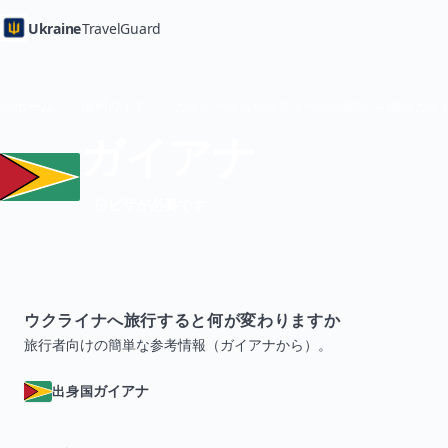
Ukraine
TravelGuard
ホーム
国別ガイド
ガイアナからウクライナへの旅行 — 旅行ガイ
ガイアナ
ビザが必要です
ウクライナへ旅行すると何が変わりますか
旅行者向けの簡単な参考情報（ガイアナから）。
ガイアナ
出身国