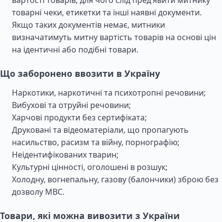
вартості товарів, для чого слід пред’явити митнику
товарні чеки, етикетки та інші наявні документи.
Якщо таких документів немає, митники
визначатимуть митну вартість товарів на основі цін
на ідентичні або подібні товари.
Що заборонено ввозити в Україну
Наркотики, наркотичні та психотропні речовини;
Вибухові та отруйні речовини;
Харчові продукти без сертифіката;
Друковані та відеоматеріали, що пропагують
насильство, расизм та війну, порнографію;
Неідентифікованих тварин;
Культурні цінності, оголошені в розшук;
Холодну, вогнепальну, газову (балончики) зброю без
дозволу МВС.
Товари, які можна вивозити з України