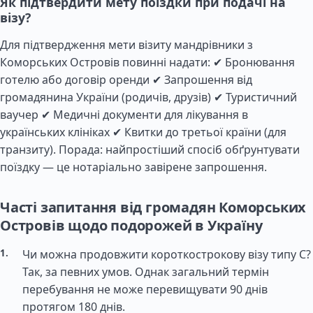
Як підтвердити мету поїздки при подачі на
візу?
Для підтвердження мети візиту мандрівники з
Коморських Островів повинні надати: ✔ Бронювання
готелю або договір оренди ✔ Запрошення від
громадянина України (родичів, друзів) ✔ Туристичний
ваучер ✔ Медичні документи для лікування в
українських клініках ✔ Квитки до третьої країни (для
транзиту). Порада: найпростіший спосіб обґрунтувати
поїздку — це нотаріально завірене запрошення.
Часті запитання від громадян Коморських
Островів щодо подорожей в Україну
Чи можна продовжити короткострокову візу типу C?
Так, за певних умов. Однак загальний термін
перебування не може перевищувати 90 днів
протягом 180 днів.