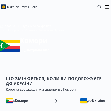
Ukraine
TravelGuard
Головна
Путівники по країнах
Подорож до України з Комори — Путівник
Комори
Потрібна віза
ЩО ЗМІНЮЄТЬСЯ, КОЛИ ВИ ПОДОРОЖУЄТЕ
ДО УКРАЇНИ
Коротка довідка для мандрівників з Комори.
Комори
Ukraine
З
ДО