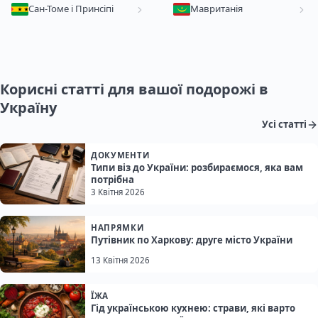
Сан-Томе і Принсіпі
Мавританія
Корисні статті для вашої подорожі в
Україну
Усі статті
ДОКУМЕНТИ
Типи віз до України: розбираємося, яка вам
потрібна
3 Квітня 2026
НАПРЯМКИ
Путівник по Харкову: друге місто України
13 Квітня 2026
ЇЖА
Гід українською кухнею: страви, які варто