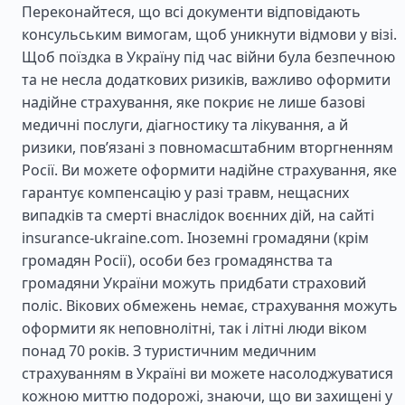
Переконайтеся, що всі документи відповідають
консульським вимогам, щоб уникнути відмови у візі.
Щоб поїздка в Україну під час війни була безпечною
та не несла додаткових ризиків, важливо оформити
надійне страхування, яке покриє не лише базові
медичні послуги, діагностику та лікування, а й
ризики, пов’язані з повномасштабним вторгненням
Росії. Ви можете оформити надійне страхування, яке
гарантує компенсацію у разі травм, нещасних
випадків та смерті внаслідок воєнних дій, на сайті
insurance-ukraine.com. Іноземні громадяни (крім
громадян Росії), особи без громадянства та
громадяни України можуть придбати страховий
поліс. Вікових обмежень немає, страхування можуть
оформити як неповнолітні, так і літні люди віком
понад 70 років. З туристичним медичним
страхуванням в Україні ви можете насолоджуватися
кожною миттю подорожі, знаючи, що ви захищені у