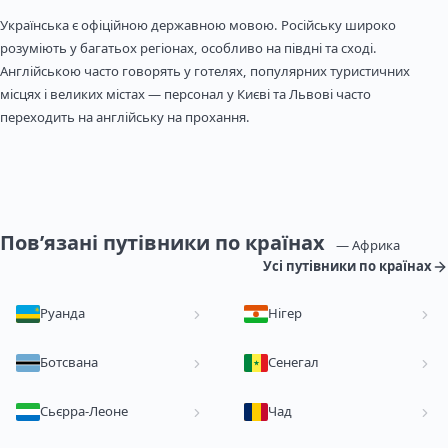
Українська є офіційною державною мовою. Російську широко
розуміють у багатьох регіонах, особливо на півдні та сході.
Англійською часто говорять у готелях, популярних туристичних
місцях і великих містах — персонал у Києві та Львові часто
переходить на англійську на прохання.
Пов’язані путівники по країнах
— Африка
Усі путівники по країнах
Руанда
Нігер
Ботсвана
Сенегал
Сьєрра-Леоне
Чад