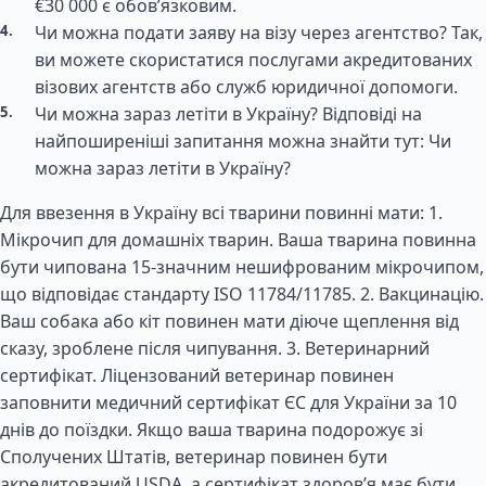
€30 000 є обов’язковим.
Чи можна подати заяву на візу через агентство? Так,
ви можете скористатися послугами акредитованих
візових агентств або служб юридичної допомоги.
Чи можна зараз летіти в Україну? Відповіді на
найпоширеніші запитання можна знайти тут: Чи
можна зараз летіти в Україну?
Для ввезення в Україну всі тварини повинні мати: 1.
Мікрочип для домашніх тварин. Ваша тварина повинна
бути чипована 15-значним нешифрованим мікрочипом,
що відповідає стандарту ISO 11784/11785. 2. Вакцинацію.
Ваш собака або кіт повинен мати діюче щеплення від
сказу, зроблене після чипування. 3. Ветеринарний
сертифікат. Ліцензований ветеринар повинен
заповнити медичний сертифікат ЄС для України за 10
днів до поїздки. Якщо ваша тварина подорожує зі
Сполучених Штатів, ветеринар повинен бути
акредитований USDA, а сертифікат здоров’я має бути