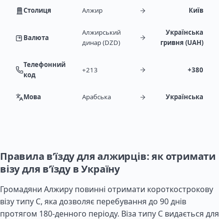
Столиця
Алжир
Київ
Алжирський
Українська
Валюта
динар (DZD)
гривня (UAH)
Телефонний
+213
+380
код
Мова
Арабська
Українська
Правила в’їзду для алжирців: як отримати
візу для в’їзду в Україну
Громадяни Алжиру повинні отримати короткострокову
візу типу C, яка дозволяє перебування до 90 днів
протягом 180-денного періоду. Віза типу C видається для