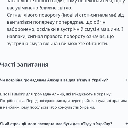
засліплюєте іншого водія, тому переконайтеся, що у
вас увімкнено ближнє світло.
Сигнал лівого повороту (іноді зі стоп-сигналами) від
вантажівки попереду попереджає, що обгін
заборонено, оскільки в зустрічній смузі є машини. І
навпаки, сигнал правого повороту означає, що
зустрічна смуга вільна і ви можете обганяти.
Часті запитання
+
Чи потрібна громадянам Алжир віза для в’їзду в Україну?
Візові вимоги для громадян Алжир, які в'їжджають в Україну:
Потрібна віза. Перед поїздкою завжди перевіряйте актуальні правила
в найближчому посольстві або консульстві України.
+
Який строк дії мого паспорта має бути для в’їзду в Україну?