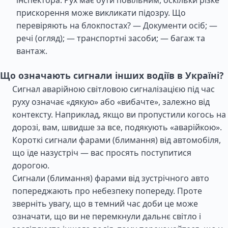
інспектора. Рух має бути повільним, оскільки різке
прискорення може викликати підозру. Що
перевіряють на блокпостах? — Документи осіб; —
речі (огляд); — транспортні засоби; — багаж та
вантаж.
Що означають сигнали інших водіїв в Україні?
Сигнал аварійною світловою сигналізацією під час
руху означає «дякую» або «вибачте», залежно від
контексту. Наприклад, якщо ви пропустили когось на
дорозі, вам, швидше за все, подякують «аварійкою».
Короткі сигнали фарами (блимання) від автомобіля,
що їде назустріч — вас просять поступитися
дорогою.
Сигнали (блимання) фарами від зустрічного авто
попереджають про небезпеку попереду. Проте
зверніть увагу, що в темний час доби це може
означати, що ви не перемкнули дальнє світло і