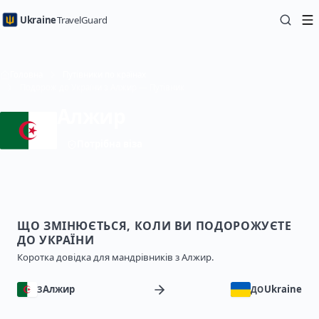
Ukraine
TravelGuard
Головна
Путівники по країнах
Подорож до України з Алжир — Путівник
Алжир
Потрібна віза
ЩО ЗМІНЮЄТЬСЯ, КОЛИ ВИ ПОДОРОЖУЄТЕ
ДО УКРАЇНИ
Коротка довідка для мандрівників з Алжир.
Алжир
Ukraine
З
ДО