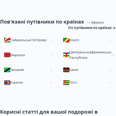
Пов’язані путівники по країнах
— Африка
Усі путівники по країнах
Сейшельські Острови
Конго
Центральноафриканська
Марокко
Республіка
Танзанія
Кенія
Есватіні
Того
Корисні статті для вашої подорожі в