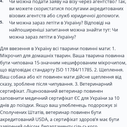
Чи можна подати заяву на візу через агентство? Так,
ви можете скористатися послугами акредитованих
візових агентств або служб юридичної допомоги.
Чи можна зараз летіти в Україну? Відповіді на
найпоширеніші запитання можна знайти тут: Чи
можна зараз летіти в Україну?
Для ввезення в Україну всі тварини повинні мати: 1.
Мікрочип для домашніх тварин. Ваша тварина повинна
бути чипована 15-значним нешифрованим мікрочипом,
що відповідає стандарту ISO 11784/11785. 2. Щеплення.
Ваш собака або кіт повинен мати дійсне щеплення від
сказу, зроблене після чипування. 3. Ветеринарний
сертифікат. Ліцензований ветеринар повинен
заповнити медичний сертифікат ЄС для України за 10
днів до поїздки. Якщо ваш улюбленець подорожує зі
Сполучених Штатів, ветеринар повинен бути
акредитований USDA, а сертифікат здоров’я має бути
завірений офісом Департаменту сільського