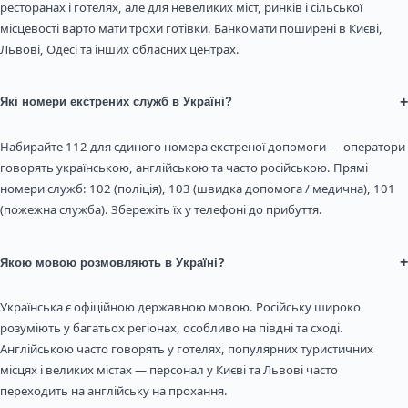
ресторанах і готелях, але для невеликих міст, ринків і сільської
місцевості варто мати трохи готівки. Банкомати поширені в Києві,
Львові, Одесі та інших обласних центрах.
+
Які номери екстрених служб в Україні?
Набирайте 112 для єдиного номера екстреної допомоги — оператори
говорять українською, англійською та часто російською. Прямі
номери служб: 102 (поліція), 103 (швидка допомога / медична), 101
(пожежна служба). Збережіть їх у телефоні до прибуття.
+
Якою мовою розмовляють в Україні?
Українська є офіційною державною мовою. Російську широко
розуміють у багатьох регіонах, особливо на півдні та сході.
Англійською часто говорять у готелях, популярних туристичних
місцях і великих містах — персонал у Києві та Львові часто
переходить на англійську на прохання.