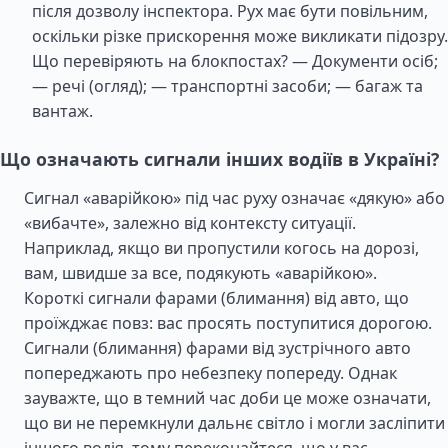
після дозволу інспектора. Рух має бути повільним,
оскільки різке прискорення може викликати підозру.
Що перевіряють на блокпостах? — Документи осіб;
— речі (огляд); — транспортні засоби; — багаж та
вантаж.
Що означають сигнали інших водіїв в Україні?
Сигнал «аварійкою» під час руху означає «дякую» або
«вибачте», залежно від контексту ситуації.
Наприклад, якщо ви пропустили когось на дорозі,
вам, швидше за все, подякують «аварійкою».
Короткі сигнали фарами (блимання) від авто, що
проїжджає повз: вас просять поступитися дорогою.
Сигнали (блимання) фарами від зустрічного авто
попереджають про небезпеку попереду. Однак
зауважте, що в темний час доби це може означати,
що ви не перемкнули дальнє світло і могли засліпити