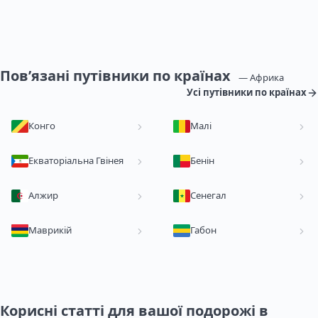
Пов’язані путівники по країнах
— Африка
Усі путівники по країнах
Конго
Малі
Екваторіальна Гвінея
Бенін
Алжир
Сенегал
Маврикій
Габон
Корисні статті для вашої подорожі в