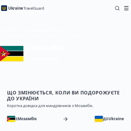
Ukraine
TravelGuard
Головна
Путівники по країнах
Подорож до України з Мозамбік — Путівник
Мозамбік
Потрібна віза
ЩО ЗМІНЮЄТЬСЯ, КОЛИ ВИ ПОДОРОЖУЄТЕ
ДО УКРАЇНИ
Коротка довідка для мандрівників з Мозамбік.
Мозамбік
Ukraine
З
ДО