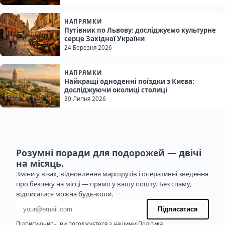
НАПРЯМКИ
Путівник по Львову: досліджуємо культурне
серце Західної України
24 Березня 2026
НАПРЯМКИ
Найкращі одноденні поїздки з Києва:
досліджуючи околиці столиці
30 Липня 2026
Розумні поради для подорожей — двічі
на місяць.
Зміни у візах, відновлення маршрутів і оперативні зведення
про безпеку на місці — прямо у вашу пошту. Без спаму,
відписатися можна будь-коли.
Адреса електронної пошти
Підписатися
Підписуючись, ви погоджуєтеся з нашими
Політика