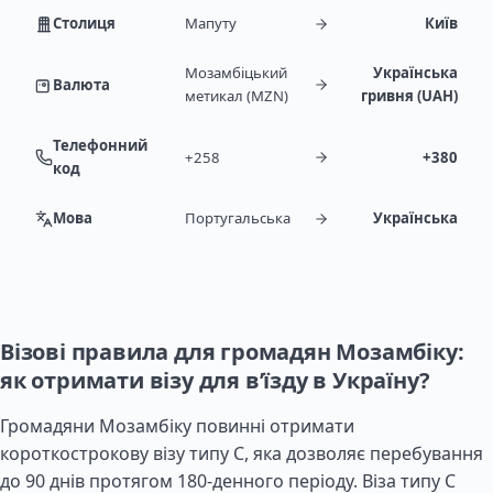
Столиця
Мапуту
Київ
Мозамбіцький
Українська
Валюта
метикал (MZN)
гривня (UAH)
Телефонний
+258
+380
код
Мова
Португальська
Українська
Візові правила для громадян Мозамбіку:
як отримати візу для в’їзду в Україну?
Громадяни Мозамбіку повинні отримати
короткострокову візу типу C, яка дозволяє перебування
до 90 днів протягом 180-денного періоду. Віза типу C