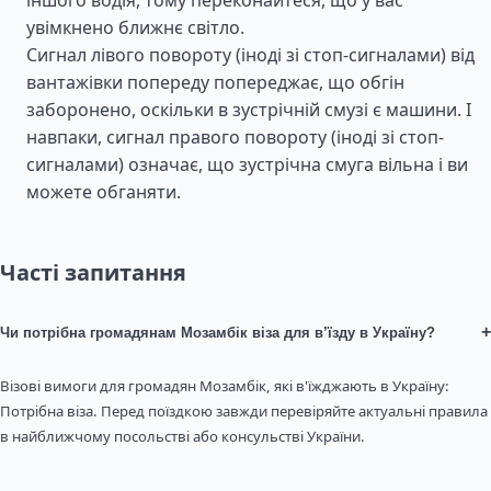
іншого водія, тому переконайтеся, що у вас
увімкнено ближнє світло.
Сигнал лівого повороту (іноді зі стоп-сигналами) від
вантажівки попереду попереджає, що обгін
заборонено, оскільки в зустрічній смузі є машини. І
навпаки, сигнал правого повороту (іноді зі стоп-
сигналами) означає, що зустрічна смуга вільна і ви
можете обганяти.
Часті запитання
+
Чи потрібна громадянам Мозамбік віза для в’їзду в Україну?
Візові вимоги для громадян Мозамбік, які в'їжджають в Україну:
Потрібна віза. Перед поїздкою завжди перевіряйте актуальні правила
в найближчому посольстві або консульстві України.