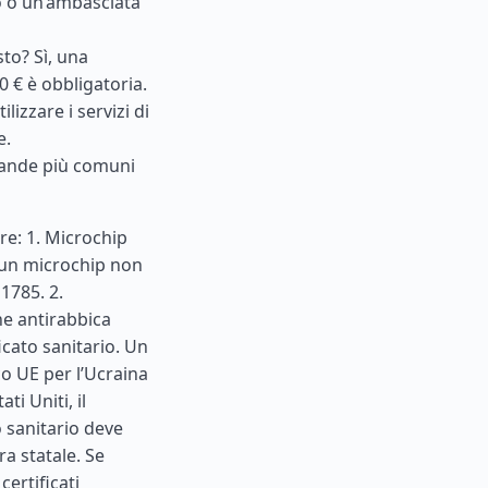
o o un’ambasciata
to? Sì, una
 € è obbligatoria.
lizzare i servizi di
e.
omande più comuni
re: 1. Microchip
i un microchip non
1785. 2.
ne antirabbica
icato sanitario. Un
o UE per l’Ucraina
tati Uniti
, il
o sanitario deve
ra statale. Se
ertificati