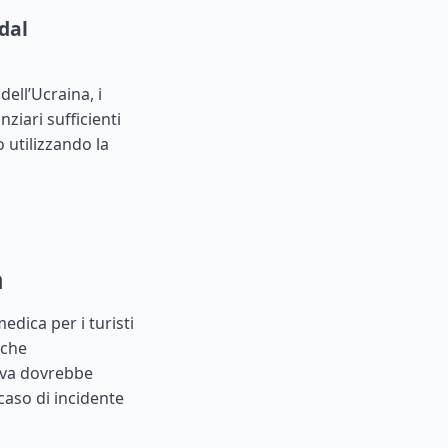
dal
dell’Ucraina, i
ziari sufficienti
o utilizzando la
a
edica per i turisti
nche
tiva dovrebbe
caso di incidente