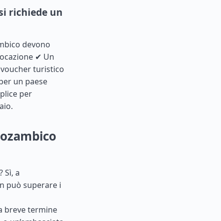
i richiede un
zambico devono
 locazione ✔ Un
 voucher turistico
 per un paese
plice per
aio.
 Mozambico
 Sì, a
on può superare i
i a breve termine