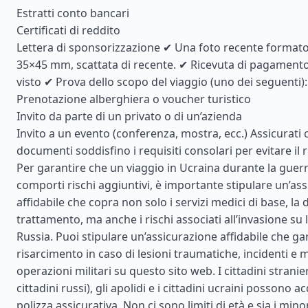
Estratti conto bancari
Certificati di reddito
Lettera di sponsorizzazione ✔ Una foto recente format
35×45 mm, scattata di recente. ✔ Ricevuta di pagamento 
visto ✔ Prova dello scopo del viaggio (uno dei seguenti):
Prenotazione alberghiera o voucher turistico
Invito da parte di un privato o di un’azienda
Invito a un evento (conferenza, mostra, ecc.) Assicurati c
documenti soddisfino i requisiti consolari per evitare il ri
Per garantire che un viaggio in Ucraina durante la guerr
comporti rischi aggiuntivi, è importante stipulare un’as
affidabile che copra non solo i servizi medici di base, la d
trattamento, ma anche i rischi associati all’invasione su 
Russia. Puoi stipulare un’assicurazione affidabile che ga
risarcimento in caso di lesioni traumatiche, incidenti e 
operazioni militari su questo sito web. I cittadini stranier
cittadini russi), gli apolidi e i cittadini ucraini possono 
polizza assicurativa. Non ci sono limiti di età e sia i min