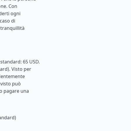
one. Con
derti ogni
caso di
tranquillità
e standard: 65 USD.
ard). Visto per
cedentemente
 visto può
io pagare una
tandard)