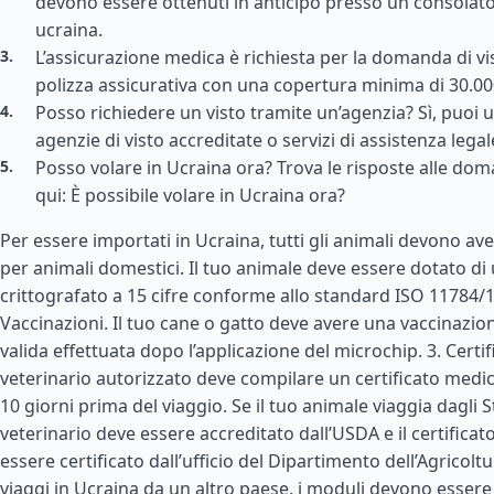
devono essere ottenuti in anticipo presso un consolat
ucraina.
L’assicurazione medica è richiesta per la domanda di vis
polizza assicurativa con una copertura minima di 30.000
Posso richiedere un visto tramite un’agenzia? Sì, puoi uti
agenzie di visto accreditate o servizi di assistenza legal
Posso volare in Ucraina ora? Trova le risposte alle d
qui: È possibile volare in Ucraina ora?
Per essere importati in Ucraina, tutti gli animali devono ave
per animali domestici. Il tuo animale deve essere dotato d
crittografato a 15 cifre conforme allo standard ISO 11784/1
Vaccinazioni. Il tuo cane o gatto deve avere una vaccinazio
valida effettuata dopo l’applicazione del microchip. 3. Certif
veterinario autorizzato deve compilare un certificato medic
10 giorni prima del viaggio. Se il tuo animale viaggia dagli
S
veterinario deve essere accreditato dall’USDA e il certificat
essere certificato dall’ufficio del Dipartimento dell’Agricoltu
viaggi in Ucraina da un altro paese, i moduli devono essere c