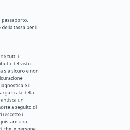
o passaporto.
della tassa per il
he tutti i
fiuto del visto.
a sia sicuro e non
sicurazione
iagnostica e il
larga scala della
rantisca un
morte a seguito di
i (eccetto i
acquistare una
ori che le persone