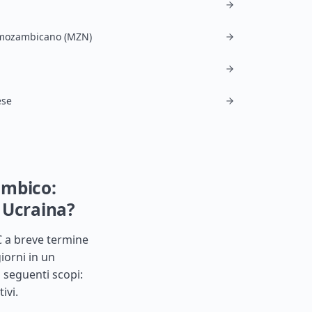
 mozambicano (MZN)
ese
zambico:
 Ucraina?
C a breve termine
iorni in un
i seguenti scopi:
ivi.