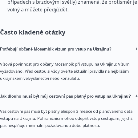
případech s brzdovými světly) znamená, že protisměr je
volný a můžete předjíždět.
Často kladené otázky
+
Potřebují občané Mosambik vízum pro vstup na Ukrajinu?
Vízová povinnost pro občany Mosambik při vstupu na Ukrajinu: Vízum
vyžadováno. Před cestou si vždy ověřte aktuální pravidla na nejbližším
ukrajinském velvyslanectví nebo konzulátu.
+
Jak dlouho musí být můj cestovní pas platný pro vstup na Ukrajinu?
Váš cestovní pas musí být platný alespoň 3 měsíce od plánovaného data
vstupu na Ukrajinu. Pohraničníci mohou odepřít vstup cestujícím, jejichž
pas nesplňuje minimální požadovanou dobu platnosti.