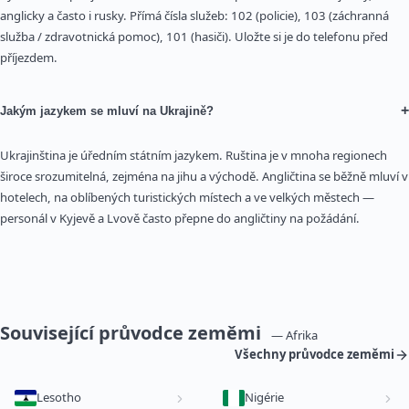
anglicky a často i rusky. Přímá čísla služeb: 102 (policie), 103 (záchranná
služba / zdravotnická pomoc), 101 (hasiči). Uložte si je do telefonu před
příjezdem.
+
Jakým jazykem se mluví na Ukrajině?
Ukrajinština je úředním státním jazykem. Ruština je v mnoha regionech
široce srozumitelná, zejména na jihu a východě. Angličtina se běžně mluví v
hotelech, na oblíbených turistických místech a ve velkých městech —
personál v Kyjevě a Lvově často přepne do angličtiny na požádání.
Související průvodce zeměmi
— Afrika
Všechny průvodce zeměmi
Lesotho
Nigérie