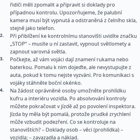
řidiči měli zpomalit a připravit si doklady pro
případnou kontrolu. Upozorňujeme, že palubní
kamera musí být vypnutá a odstraněná z čelního skla,
stejně jako telefon.
Při přiblížení ke kontrolnímu stanovišti uvidíte značku
„STOP“ – musíte u ní zastavit, vypnout světlomety a
zapnout varovná světla.
Počkejte, až vám vojáci dají znamení rukama nebo
baterkou. Pomalu k nim dojeďte, ale nevystupujte z
auta, pokud k tomu nejste vyzváni. Pro komunikaci s
vojáky stáhněte boční okénko.
Na žádost oprávněné osoby umožněte prohlídku
kufru a interiéru vozidla. Po absolvování kontroly
můžete pokračovat v jízdě až po povolení inspektora.
Jízda by měla být pomalá, protože prudké zrychlení
může vzbudit podezření. Co se kontroluje na
stanovištích? – Doklady osob – věci (prohlídka) –
vozidla; – zavazadla a náklad.