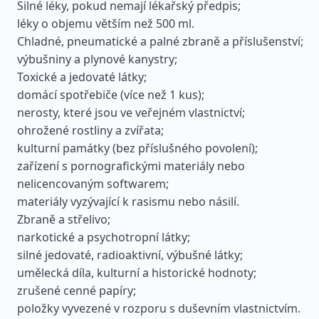
Silné léky, pokud nemají lékařský předpis;
léky o objemu větším než 500 ml.
Chladné, pneumatické a palné zbraně a příslušenství;
výbušniny a plynové kanystry;
Toxické a jedovaté látky;
domácí spotřebiče (více než 1 kus);
nerosty, které jsou ve veřejném vlastnictví;
ohrožené rostliny a zvířata;
kulturní památky (bez příslušného povolení);
zařízení s pornografickými materiály nebo
nelicencovaným softwarem;
materiály vyzývající k rasismu nebo násilí.
Zbraně a střelivo;
narkotické a psychotropní látky;
silné jedovaté, radioaktivní, výbušné látky;
umělecká díla, kulturní a historické hodnoty;
zrušené cenné papíry;
položky vyvezené v rozporu s duševním vlastnictvím.