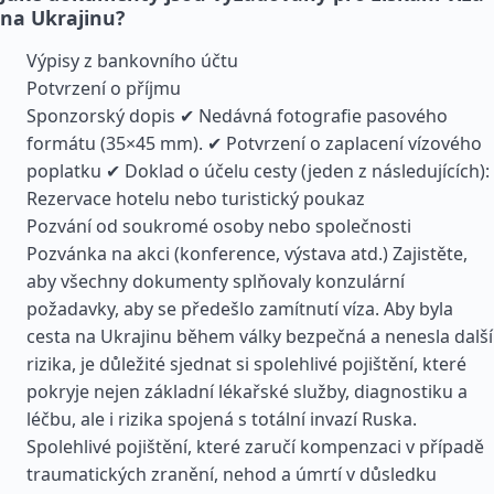
na Ukrajinu?
Výpisy z bankovního účtu
Potvrzení o příjmu
Sponzorský dopis ✔ Nedávná fotografie pasového
formátu (35×45 mm). ✔ Potvrzení o zaplacení vízového
poplatku ✔ Doklad o účelu cesty (jeden z následujících):
Rezervace hotelu nebo turistický poukaz
Pozvání od soukromé osoby nebo společnosti
Pozvánka na akci (konference, výstava atd.) Zajistěte,
aby všechny dokumenty splňovaly konzulární
požadavky, aby se předešlo zamítnutí víza. Aby byla
cesta na Ukrajinu během války bezpečná a nenesla další
rizika, je důležité sjednat si spolehlivé pojištění, které
pokryje nejen základní lékařské služby, diagnostiku a
léčbu, ale i rizika spojená s totální invazí Ruska.
Spolehlivé pojištění, které zaručí kompenzaci v případě
traumatických zranění, nehod a úmrtí v důsledku