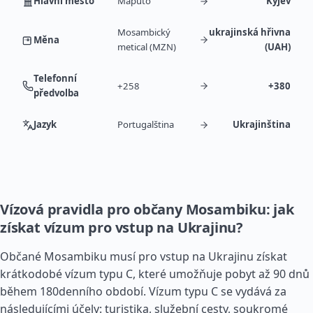
Hlavní město
Maputo
Kyjev
Mosambický
ukrajinská hřivna
Měna
metical (MZN)
(UAH)
Telefonní
+258
+380
předvolba
Jazyk
Portugalština
Ukrajinština
Vízová pravidla pro občany Mosambiku: jak
získat vízum pro vstup na Ukrajinu?
Občané Mosambiku musí pro vstup na Ukrajinu získat
krátkodobé vízum typu C, které umožňuje pobyt až 90 dnů
během 180denního období. Vízum typu C se vydává za
následujícími účely: turistika, služební cesty, soukromé