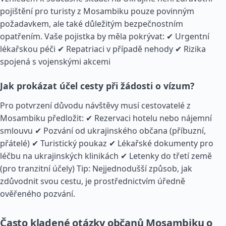
pojištění pro turisty z Mosambiku pouze povinným
požadavkem, ale také důležitým bezpečnostním
opatřením. Vaše pojistka by měla pokrývat: ✔ Urgentní
lékařskou péči ✔ Repatriaci v případě nehody ✔ Rizika
spojená s vojenskými akcemi
Jak prokázat účel cesty při žádosti o vízum?
Pro potvrzení důvodu návštěvy musí cestovatelé z
Mosambiku předložit: ✔ Rezervaci hotelu nebo nájemní
smlouvu ✔ Pozvání od ukrajinského občana (příbuzní,
přátelé) ✔ Turistický poukaz ✔ Lékařské dokumenty pro
léčbu na ukrajinských klinikách ✔ Letenky do třetí země
(pro tranzitní účely) Tip: Nejjednodušší způsob, jak
zdůvodnit svou cestu, je prostřednictvím úředně
ověřeného pozvání.
Často kladené otázky občanů Mosambiku o