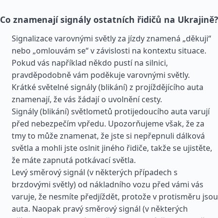
Co znamenají signály ostatních řidičů na Ukrajině?
Signalizace varovnými světly za jízdy znamená „děkuji“
nebo „omlouvám se“ v závislosti na kontextu situace.
Pokud vás například někdo pustí na silnici,
pravděpodobně vám poděkuje varovnými světly.
Krátké světelné signály (blikání) z projíždějícího auta
znamenají, že vás žádají o uvolnění cesty.
Signály (blikání) světlometů protijedoucího auta varují
před nebezpečím vpředu. Upozorňujeme však, že za
tmy to může znamenat, že jste si nepřepnuli dálková
světla a mohli jste oslnit jiného řidiče, takže se ujistěte,
že máte zapnutá potkávací světla.
Levý směrový signál (v některých případech s
brzdovými světly) od nákladního vozu před vámi vás
varuje, že nesmíte předjíždět, protože v protisměru jsou
auta. Naopak pravý směrový signál (v některých