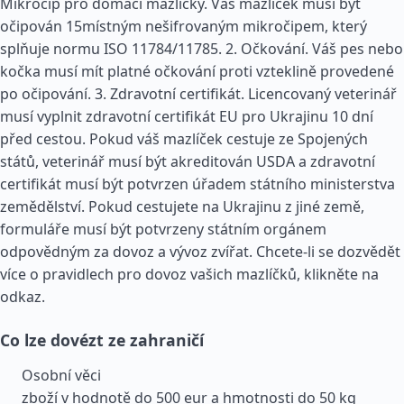
Mikročip pro domácí mazlíčky. Váš mazlíček musí být
očipován 15místným nešifrovaným mikročipem, který
splňuje normu ISO 11784/11785. 2. Očkování. Váš pes nebo
kočka musí mít platné očkování proti vzteklině provedené
po očipování. 3. Zdravotní certifikát. Licencovaný veterinář
musí vyplnit zdravotní certifikát EU pro Ukrajinu 10 dní
před cestou. Pokud váš mazlíček cestuje ze Spojených
států, veterinář musí být akreditován USDA a zdravotní
certifikát musí být potvrzen úřadem státního ministerstva
zemědělství. Pokud cestujete na Ukrajinu z jiné země,
formuláře musí být potvrzeny státním orgánem
odpovědným za dovoz a vývoz zvířat. Chcete-li se dozvědět
více o pravidlech pro dovoz vašich mazlíčků, klikněte na
odkaz.
Co lze dovézt ze zahraničí
Osobní věci
zboží v hodnotě do 500 eur a hmotnosti do 50 kg