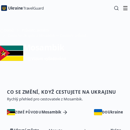
Ukraine
TravelGuard
Domů
Průvodci zeměmi
Cesta na Ukrajinu z Mosambik — Cestovní průvodce
Mosambik
Vízum vyžadováno
CO SE ZMĚNÍ, KDYŽ CESTUJETE NA UKRAJINU
Rychlý přehled pro cestovatele z Mosambik.
Mosambik
Ukraine
ZEMĚ PŮVODU
DO