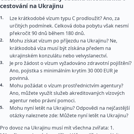
cestování na Ukrajinu
Lze krátkodobé vízum typu C prodloužit? Ano, za
určitých podmínek. Celková doba pobytu však nesmí
překročit 90 dnů během 180 dnů.
Mohu získat vízum po příjezdu na Ukrajinu? Ne,
krátkodobá víza musí být získána předem na
ukrajinském konzulátu nebo velvyslanectví.
Je pro žádost o vízum vyžadováno zdravotní pojištění?
Ano, pojistka s minimálním krytím 30 000 EUR je
povinná.
Mohu požádat o vízum prostřednictvím agentury?
Ano, můžete využít služeb akreditovaných vízových
agentur nebo právní pomoci.
Mohu nyní letět na Ukrajinu? Odpovědi na nejčastější
otázky naleznete zde: Můžete nyní letět na Ukrajinu?
Pro dovoz na Ukrajinu musí mít všechna zvířata: 1.