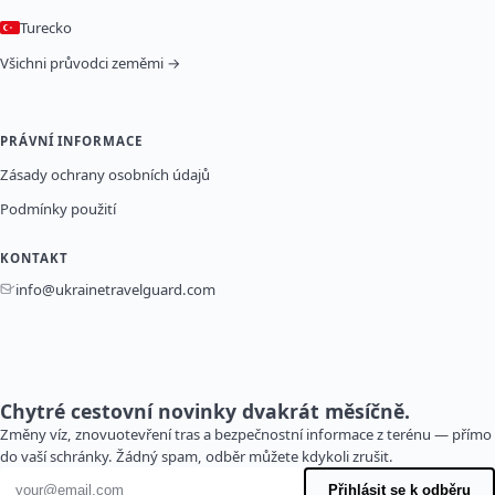
Turecko
Všichni průvodci zeměmi →
PRÁVNÍ INFORMACE
Zásady ochrany osobních údajů
Podmínky použití
KONTAKT
info@ukrainetravelguard.com
Chytré cestovní novinky dvakrát měsíčně.
Změny víz, znovuotevření tras a bezpečnostní informace z terénu — přímo
do vaší schránky. Žádný spam, odběr můžete kdykoli zrušit.
E-mailová adresa
Přihlásit se k odběru