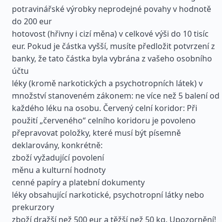
potravinářské výrobky neprodejné povahy v hodnotě
do 200 eur
hotovost (hřivny i cizí měna) v celkové výši do 10 tisíc
eur. Pokud je částka vyšší, musíte předložit potvrzení z
banky, že tato částka byla vybrána z vašeho osobního
účtu
léky (kromě narkotických a psychotropních látek) v
množství stanoveném zákonem: ne více než 5 balení od
každého léku na osobu. Červený celní koridor: Při
použití „červeného“ celního koridoru je povoleno
přepravovat položky, které musí být písemně
deklarovány, konkrétně:
zboží vyžadující povolení
měnu a kulturní hodnoty
cenné papíry a platební dokumenty
léky obsahující narkotické, psychotropní látky nebo
prekurzory
zboží dražší než 500 eur a těžší než 50 kg. Upozornění!