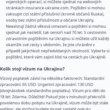
vojenských operací, si můžete sjednat na webových
stránkách insurance-ukraine.com. Pojištění si mohou
zakoupit cizí státní příslušníci (kromě občanů Ruska),
osoby bez státní příslušnosti a občané Ukrajiny.
Neexistují žádná věková omezení a pojištění si mohou
sjednat jak nezletilí, tak senioři nad 70 let. S cestovním
zdravotním pojištěním na Ukrajinu si můžete užít každý
okamžik své cesty s vědomím, že jste chráněni v
případě jakýchkoli nepředvídaných okolností. Vyberte si
pojištění, které vám zajistí klid na cestách po Ukrajině.
Kolik stojí vízum na Ukrajinu?
Vízový poplatek závisí na několika faktorech: Standardní
zpracování: 65 USD. Urgentní zpracování: 130 USD
(dvojnásobek standardního poplatku). Vízum pro děti do
18 let: Zdarma. Důležité! Pokud jste v minulosti překročili
povolenou dobu pobytu na Ukrajině, vízum může být stále
vydáno, ale možná budete muset zaplatit pokutu.