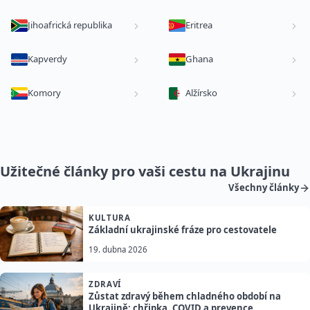
Jihoafrická republika
Eritrea
Kapverdy
Ghana
Komory
Alžírsko
Užitečné články pro vaši cestu na Ukrajinu
Všechny články
KULTURA
Základní ukrajinské fráze pro cestovatele
19. dubna 2026
ZDRAVÍ
Zůstat zdravý během chladného období na
Ukrajině: chřipka, COVID a prevence