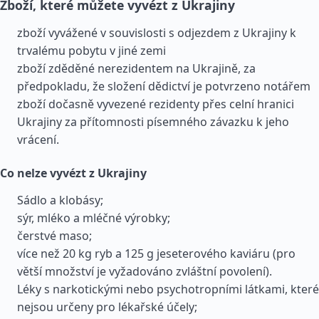
Zboží, které můžete vyvézt z Ukrajiny
zboží vyvážené v souvislosti s odjezdem z Ukrajiny k
trvalému pobytu v jiné zemi
zboží zděděné nerezidentem na Ukrajině, za
předpokladu, že složení dědictví je potvrzeno notářem
zboží dočasně vyvezené rezidenty přes celní hranici
Ukrajiny za přítomnosti písemného závazku k jeho
vrácení.
Co nelze vyvézt z Ukrajiny
Sádlo a klobásy;
sýr, mléko a mléčné výrobky;
čerstvé maso;
více než 20 kg ryb a 125 g jeseterového kaviáru (pro
větší množství je vyžadováno zvláštní povolení).
Léky s narkotickými nebo psychotropními látkami, které
nejsou určeny pro lékařské účely;