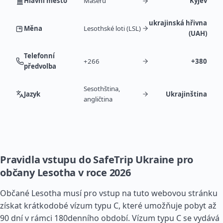
Hlavní město
Maseru
Kyjev
ukrajinská hřivna
Měna
Lesothské loti (LSL)
(UAH)
Telefonní
+266
+380
předvolba
Sesothština,
Jazyk
Ukrajinština
angličtina
Pravidla vstupu do SafeTrip Ukraine pro
občany Lesotha v roce 2026
Občané Lesotha musí pro vstup na tuto webovou stránku
získat krátkodobé vízum typu C, které umožňuje pobyt až
90 dní v rámci 180denního období. Vízum typu C se vydává