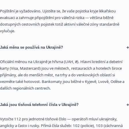
Pojištění je vyžadováno. Ujistěte se, že vaše pojistka kryje lékařskou
evakuaci a zahrnuje připojištění pro válečná rizika — většina běžně
dostupných cestovních pojistek totiž aktivní válečné zóny standardně
vylučuje.
+
Jaká měna se používá na Ukrajině?
Oficiální měnou na Ukrajině je hřivna (UAH, ₴). Hlavní kreditní a debetní
karty (Visa, Mastercard) jsou ve městech, restauracích a hotelech široce
přijímány, ale do menších měst, na trhy a do venkovských oblastí si
vezměte také hotovost. Bankomaty jsou běžné v Kyjevě, Lvově, Oděse a
dalších regionálních centrech.
+
Jaká jsou tísňová telefonní čísla v Ukrajině?
Vytočte 112 pro jednotné tísňové číslo — operátoři mluví ukrajinsky,
anglicky a často i rusky. Přímá čísla služeb: 102 (policie), 103 (záchranná