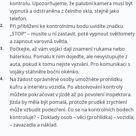
kontrolu. Upozorňujeme, že palubní kamera musí být
vypnutá a odstraněna z čelního skla, stejně jako
telefon.
Při přiblížení ke kontrolnímu bodu uvidíte značku
„STOP“ – musíte u ní zastavit, poté vypnout světlomety
a zapnout varovná světla.
Počkejte, až vám vojáci dají znamení rukama nebo
baterkou. Pomalu k nim dojeďte, ale nevystupujte z
auta, pokud k tomu nejste vyzváni. Pro komunikaci s
vojáky stáhněte boční okénko.
Na žádost oprávněné osoby umožněte prohlídku
kufru a interiéru vozidla. Po absolvování kontroly
můžete pokračovat v jízdě až po povolení inspektora.
Jízda by měla být pomalá, protože prudké zrychlení
může vzbudit podezření. Co se na kontrolních bodech
kontroluje? – Doklady osob – věci (prohlídka) – vozidla;
– zavazadla a náklad.