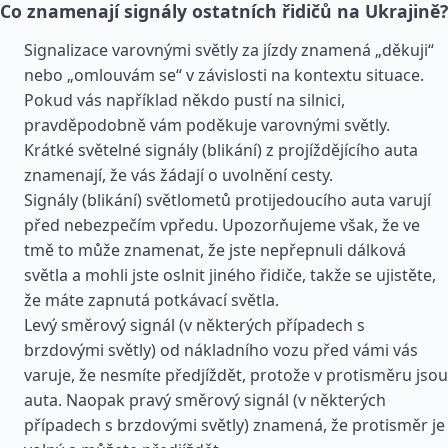
Co znamenají signály ostatních řidičů na Ukrajině?
Signalizace varovnými světly za jízdy znamená „děkuji“
nebo „omlouvám se“ v závislosti na kontextu situace.
Pokud vás například někdo pustí na silnici,
pravděpodobně vám poděkuje varovnými světly.
Krátké světelné signály (blikání) z projíždějícího auta
znamenají, že vás žádají o uvolnění cesty.
Signály (blikání) světlometů protijedoucího auta varují
před nebezpečím vpředu. Upozorňujeme však, že ve
tmě to může znamenat, že jste nepřepnuli dálková
světla a mohli jste oslnit jiného řidiče, takže se ujistěte,
že máte zapnutá potkávací světla.
Levý směrový signál (v některých případech s
brzdovými světly) od nákladního vozu před vámi vás
varuje, že nesmíte předjíždět, protože v protisměru jsou
auta. Naopak pravý směrový signál (v některých
případech s brzdovými světly) znamená, že protisměr je