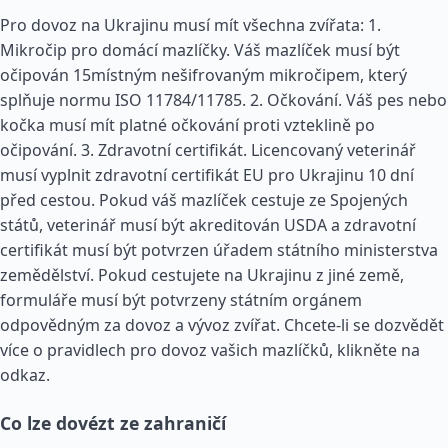
Pro dovoz na Ukrajinu musí mít všechna zvířata: 1.
Mikročip pro domácí mazlíčky. Váš mazlíček musí být
očipován 15místným nešifrovaným mikročipem, který
splňuje normu ISO 11784/11785. 2. Očkování. Váš pes nebo
kočka musí mít platné očkování proti vzteklině po
očipování. 3. Zdravotní certifikát. Licencovaný veterinář
musí vyplnit zdravotní certifikát EU pro Ukrajinu 10 dní
před cestou. Pokud váš mazlíček cestuje ze Spojených
států, veterinář musí být akreditován USDA a zdravotní
certifikát musí být potvrzen úřadem státního ministerstva
zemědělství. Pokud cestujete na Ukrajinu z jiné země,
formuláře musí být potvrzeny státním orgánem
odpovědným za dovoz a vývoz zvířat. Chcete-li se dozvědět
více o pravidlech pro dovoz vašich mazlíčků, klikněte na
odkaz.
Co lze dovézt ze zahraničí