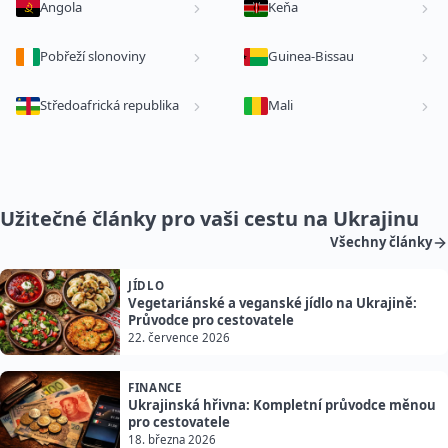
Angola
Keňa
Pobřeží slonoviny
Guinea-Bissau
Středoafrická republika
Mali
Užitečné články pro vaši cestu na Ukrajinu
Všechny články
JÍDLO
Vegetariánské a veganské jídlo na Ukrajině:
Průvodce pro cestovatele
22. července 2026
FINANCE
Ukrajinská hřivna: Kompletní průvodce měnou
pro cestovatele
18. března 2026