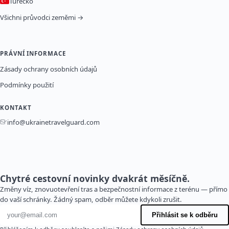
Turecko
Všichni průvodci zeměmi →
PRÁVNÍ INFORMACE
Zásady ochrany osobních údajů
Podmínky použití
KONTAKT
info@ukrainetravelguard.com
Chytré cestovní novinky dvakrát měsíčně.
Změny víz, znovuotevření tras a bezpečnostní informace z terénu — přímo
do vaší schránky. Žádný spam, odběr můžete kdykoli zrušit.
E-mailová adresa
Přihlásit se k odběru