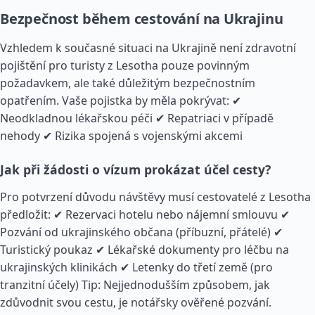
Bezpečnost během cestování na Ukrajinu
Vzhledem k současné situaci na Ukrajině není zdravotní
pojištění pro turisty z Lesotha pouze povinným
požadavkem, ale také důležitým bezpečnostním
opatřením. Vaše pojistka by měla pokrývat: ✔
Neodkladnou lékařskou péči ✔ Repatriaci v případě
nehody ✔ Rizika spojená s vojenskými akcemi
Jak při žádosti o vízum prokázat účel cesty?
Pro potvrzení důvodu návštěvy musí cestovatelé z Lesotha
předložit: ✔ Rezervaci hotelu nebo nájemní smlouvu ✔
Pozvání od ukrajinského občana (příbuzní, přátelé) ✔
Turistický poukaz ✔ Lékařské dokumenty pro léčbu na
ukrajinských klinikách ✔ Letenky do třetí země (pro
tranzitní účely) Tip: Nejjednodušším způsobem, jak
zdůvodnit svou cestu, je notářsky ověřené pozvání.