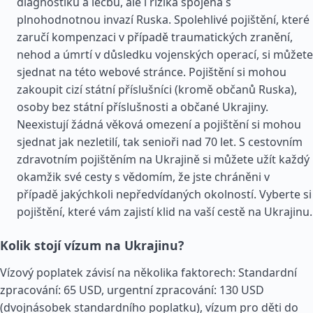
diagnostiku a léčbu, ale i rizika spojená s
plnohodnotnou invazí Ruska. Spolehlivé pojištění, které
zaručí kompenzaci v případě traumatických zranění,
nehod a úmrtí v důsledku vojenských operací, si můžete
sjednat na této webové stránce. Pojištění si mohou
zakoupit cizí státní příslušníci (kromě občanů Ruska),
osoby bez státní příslušnosti a občané Ukrajiny.
Neexistují žádná věková omezení a pojištění si mohou
sjednat jak nezletilí, tak senioři nad 70 let. S cestovním
zdravotním pojištěním na Ukrajině si můžete užít každý
okamžik své cesty s vědomím, že jste chráněni v
případě jakýchkoli nepředvídaných okolností. Vyberte si
pojištění, které vám zajistí klid na vaší cestě na Ukrajinu.
Kolik stojí vízum na Ukrajinu?
Vízový poplatek závisí na několika faktorech: Standardní
zpracování: 65 USD, urgentní zpracování: 130 USD
(dvojnásobek standardního poplatku), vízum pro děti do