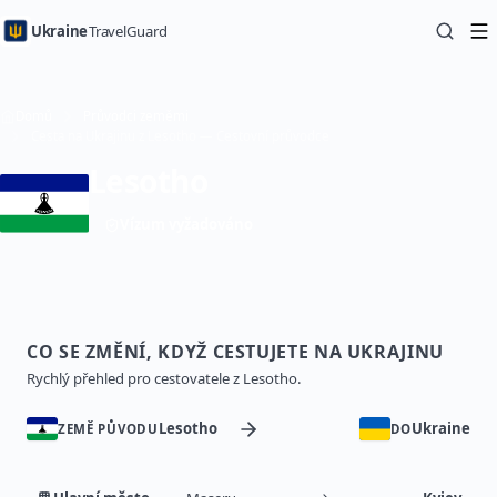
Ukraine
TravelGuard
Domů
Průvodci zeměmi
Cesta na Ukrajinu z Lesotho — Cestovní průvodce
Lesotho
Vízum vyžadováno
CO SE ZMĚNÍ, KDYŽ CESTUJETE NA UKRAJINU
Rychlý přehled pro cestovatele z Lesotho.
Lesotho
Ukraine
ZEMĚ PŮVODU
DO