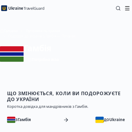
Ukraine
TravelGuard
Головна
Путівники по країнах
Подорож до України з Гамбія — Путівник
Гамбія
Потрібна віза
ЩО ЗМІНЮЄТЬСЯ, КОЛИ ВИ ПОДОРОЖУЄТЕ
ДО УКРАЇНИ
Коротка довідка для мандрівників з Гамбія.
Гамбія
Ukraine
З
ДО