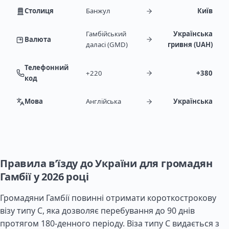
Столиця
Банжул
Київ
Гамбійський
Українська
Валюта
даласі (GMD)
гривня (UAH)
Телефонний
+220
+380
код
Мова
Англійська
Українська
Правила в’їзду до України для громадян
Гамбії у 2026 році
Громадяни Гамбії повинні отримати короткострокову
візу типу C, яка дозволяє перебування до 90 днів
протягом 180-денного періоду. Віза типу C видається з