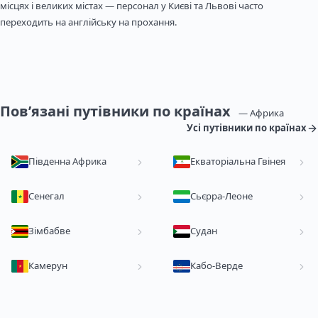
місцях і великих містах — персонал у Києві та Львові часто
переходить на англійську на прохання.
Пов’язані путівники по країнах
— Африка
Усі путівники по країнах
Південна Африка
Екваторіальна Гвінея
Сенегал
Сьєрра-Леоне
Зімбабве
Судан
Камерун
Кабо-Верде