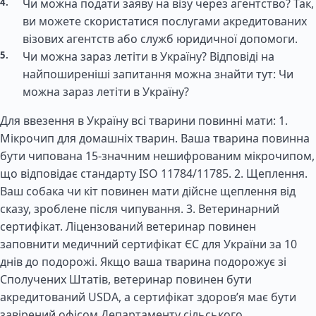
Чи можна подати заяву на візу через агентство? Так,
ви можете скористатися послугами акредитованих
візових агентств або служб юридичної допомоги.
Чи можна зараз летіти в Україну? Відповіді на
найпоширеніші запитання можна знайти тут: Чи
можна зараз летіти в Україну?
Для ввезення в Україну всі тварини повинні мати: 1.
Мікрочип для домашніх тварин. Ваша тварина повинна
бути чипована 15-значним нешифрованим мікрочипом,
що відповідає стандарту ISO 11784/11785. 2. Щеплення.
Ваш собака чи кіт повинен мати дійсне щеплення від
сказу, зроблене після чипування. 3. Ветеринарний
сертифікат. Ліцензований ветеринар повинен
заповнити медичний сертифікат ЄС для України за 10
днів до подорожі. Якщо ваша тварина подорожує зі
Сполучених Штатів, ветеринар повинен бути
акредитований USDA, а сертифікат здоров’я має бути
завірений офісом Департаменту сільського