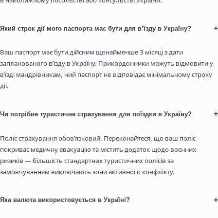
в найближчому посольстві або консульстві України.
+
Який строк дії мого паспорта має бути для в’їзду в Україну?
Ваш паспорт має бути дійсним щонайменше 3 місяці з дати
запланованого в’їзду в Україну. Прикордонники можуть відмовити у
в’їзді мандрівникам, чий паспорт не відповідає мінімальному строку
дії.
+
Чи потрібне туристичне страхування для поїздки в Україну?
Поліс страхування обов’язковий. Переконайтеся, що ваш поліс
покриває медичну евакуацію та містить додаток щодо воєнних
ризиків — більшість стандартних туристичних полісів за
замовчуванням виключають зони активного конфлікту.
+
Яка валюта використовується в Україні?