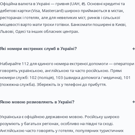
Офіційна валюта в Україні — гривня (UAH, ₴). Основні кредитні та
дебетові картки (Visa, Mastercard) широко приймаються в містах,
ресторанах і готелях, але для невеликих міст, ринків і сільської
місцевості варто мати трохи готівки. Банкомати поширені в Києві,
Львові, Одесі та інших обласних центрах.
+
Які номери екстрених служб в Україні?
Набирайте 112 для єдиного номера екстреної допомоги — оператори
говорять українською, англійською та часто російською. Прямі
номери служб: 102 (поліція), 103 (швидка допомога / медична), 101
(пожежна служба). Збережіть їх у телефоні до прибуття.
+
Якою мовою розмовляють в Україні?
Українська є офіційною державною мовою. Російську широко
розуміють у багатьох регіонах, особливо на півдні та сході.
Англійською часто говорять у готелях, популярних туристичних