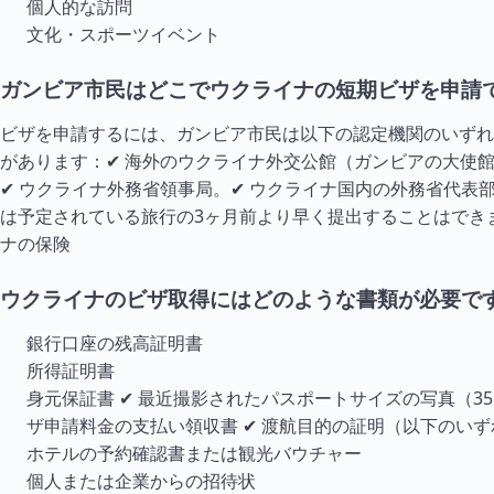
個人的な訪問
文化・スポーツイベント
ガンビア市民はどこでウクライナの短期ビザを申請
ビザを申請するには、ガンビア市民は以下の認定機関のいずれ
があります：✔ 海外のウクライナ外交公館（ガンビアの大使
✔ ウクライナ外務省領事局。✔ ウクライナ国内の外務省代表
は予定されている旅行の3ヶ月前より早く提出することはでき
ナの保険
ウクライナのビザ取得にはどのような書類が必要で
銀行口座の残高証明書
所得証明書
身元保証書 ✔ 最近撮影されたパスポートサイズの写真（35×4
ザ申請料金の支払い領収書 ✔ 渡航目的の証明（以下のい
ホテルの予約確認書または観光バウチャー
個人または企業からの招待状