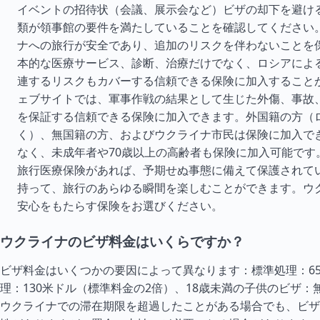
イベントの招待状（会議、展示会など）ビザの却下を避け
類が領事館の要件を満たしていることを確認してください
ナへの旅行が安全であり、追加のリスクを伴わないことを
本的な医療サービス、診断、治療だけでなく、ロシアによ
連するリスクもカバーする信頼できる保険に加入すること
ェブサイトでは、軍事作戦の結果として生じた外傷、事故
を保証する信頼できる保険に加入できます。外国籍の方（
く）、無国籍の方、およびウクライナ市民は保険に加入で
なく、未成年者や70歳以上の高齢者も保険に加入可能です
旅行医療保険があれば、予期せぬ事態に備えて保護されて
持って、旅行のあらゆる瞬間を楽しむことができます。ウ
安心をもたらす保険をお選びください。
ウクライナのビザ料金はいくらですか？
ビザ料金はいくつかの要因によって異なります：標準処理：6
理：130米ドル（標準料金の2倍）、18歳未満の子供のビザ：
ウクライナでの滞在期限を超過したことがある場合でも、ビザ