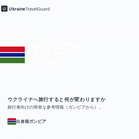
Ukraine
TravelGuard
ホーム
国別ガイド
ガンビアからウクライナへの旅行 — 旅行ガイ
ガンビア
ビザが必要です
ウクライナへ旅行すると何が変わりますか
旅行者向けの簡単な参考情報（ガンビアから）。
ガンビア
出身国