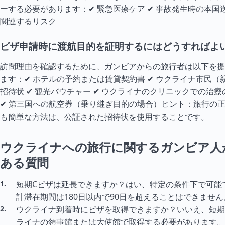
ーする必要があります：✔ 緊急医療ケア ✔ 事故発生時の本国送
関連するリスク
ビザ申請時に渡航目的を証明するにはどうすればよ
訪問理由を確認するために、ガンビアからの旅行者は以下を提
ます：✔ ホテルの予約または賃貸契約書 ✔ ウクライナ市民（
招待状 ✔ 観光バウチャー ✔ ウクライナのクリニックでの治
✔ 第三国への航空券（乗り継ぎ目的の場合）ヒント：旅行の
も簡単な方法は、公証された招待状を使用することです。
ウクライナへの旅行に関するガンビア人
ある質問
短期Cビザは延長できますか？はい、特定の条件下で可能
計滞在期間は180日以内で90日を超えることはできません
ウクライナ到着時にビザを取得できますか？いいえ、短期
ライナの領事館または大使館で取得する必要があります。