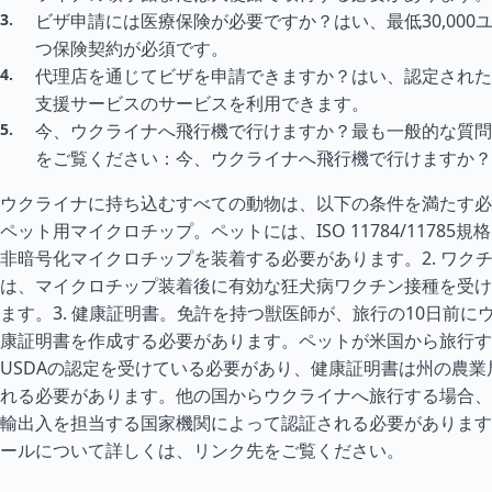
ビザ申請には医療保険が必要ですか？はい、最低30,000
つ保険契約が必須です。
代理店を通じてビザを申請できますか？はい、認定された
支援サービスのサービスを利用できます。
今、ウクライナへ飛行機で行けますか？最も一般的な質問
をご覧ください：今、ウクライナへ飛行機で行けますか？
ウクライナに持ち込むすべての動物は、以下の条件を満たす必
ペット用マイクロチップ。ペットには、ISO 11784/11785規
非暗号化マイクロチップを装着する必要があります。2. ワク
は、マイクロチップ装着後に有効な狂犬病ワクチン接種を受け
ます。3. 健康証明書。免許を持つ獣医師が、旅行の10日前に
康証明書を作成する必要があります。ペットが米国から旅行す
USDAの認定を受けている必要があり、健康証明書は州の農業
れる必要があります。他の国からウクライナへ旅行する場合、
輸出入を担当する国家機関によって認証される必要があります
ールについて詳しくは、リンク先をご覧ください。