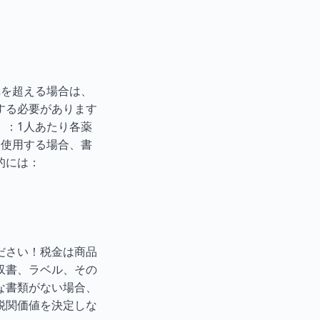
れを超える場合は、
する必要があります
）：1人あたり各薬
を使用する場合、書
的には：
ください！税金は商品
収書、ラベル、その
な書類がない場合、
税関価値を決定しな