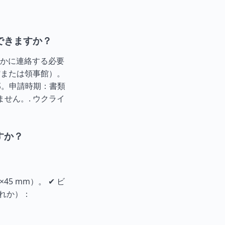
できますか？
かに連絡する必要
館または領事館）。
部。申請時期：書類
ません。.
ウクライ
すか？
5 mm）。 ✔ ビ
ずれか）：