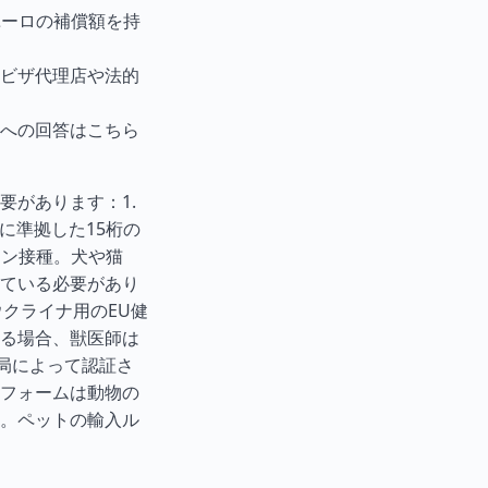
ユーロの補償額を持
ビザ代理店や法的
への回答はこちら
要があります：1.
格に準拠した15桁の
チン接種。犬や猫
ている必要があり
ウクライナ用のEU健
る場合、獣医師は
局によって認証さ
フォームは動物の
。ペットの輸入ル