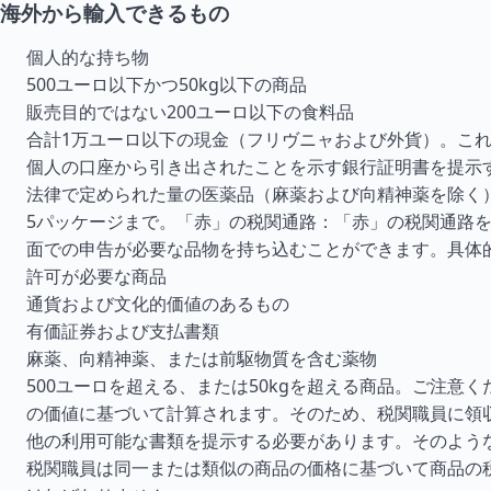
海外から輸入できるもの
個人的な持ち物
500ユーロ以下かつ50kg以下の商品
販売目的ではない200ユーロ以下の食料品
合計1万ユーロ以下の現金（フリヴニャおよび外貨）。こ
個人の口座から引き出されたことを示す銀行証明書を提示
法律で定められた量の医薬品（麻薬および向精神薬を除く
5パッケージまで。「赤」の税関通路：「赤」の税関通路
面での申告が必要な品物を持ち込むことができます。具体
許可が必要な商品
通貨および文化的価値のあるもの
有価証券および支払書類
麻薬、向精神薬、または前駆物質を含む薬物
500ユーロを超える、または50kgを超える商品。ご注意
の価値に基づいて計算されます。そのため、税関職員に領
他の利用可能な書類を提示する必要があります。そのよう
税関職員は同一または類似の商品の価格に基づいて商品の