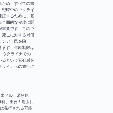
るため、すべての書
。戦時中のウクライ
保証するために、基
る全面的な侵攻に関
が重要です。このウ
、死亡に対する補償
ロシア市民を除
きます。年齢制限は
。ウクライナでの
いるという安心感を
クライナへの旅行に
5米ドル、緊急処
無料。重要！過去に
は発行される可能