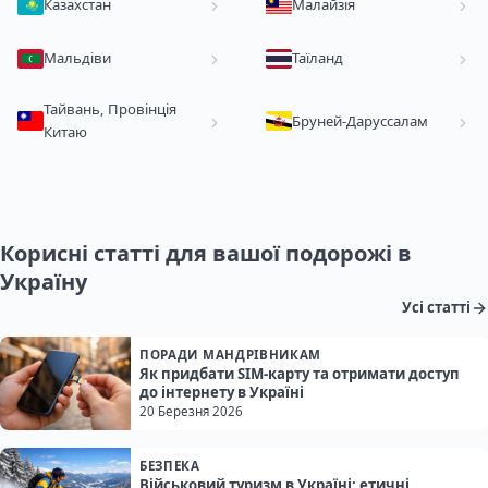
Казахстан
Малайзія
Мальдіви
Таїланд
Тайвань, Провінція
Бруней-Даруссалам
Китаю
Корисні статті для вашої подорожі в
Україну
Усі статті
ПОРАДИ МАНДРІВНИКАМ
Як придбати SIM-карту та отримати доступ
до інтернету в Україні
20 Березня 2026
БЕЗПЕКА
Військовий туризм в Україні: етичні