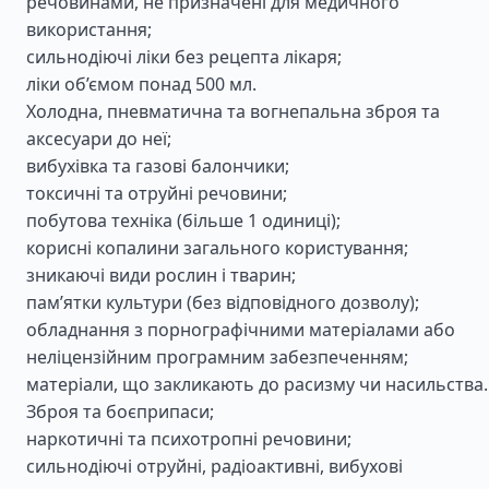
речовинами, не призначені для медичного
використання;
сильнодіючі ліки без рецепта лікаря;
ліки об’ємом понад 500 мл.
Холодна, пневматична та вогнепальна зброя та
аксесуари до неї;
вибухівка та газові балончики;
токсичні та отруйні речовини;
побутова техніка (більше 1 одиниці);
корисні копалини загального користування;
зникаючі види рослин і тварин;
пам’ятки культури (без відповідного дозволу);
обладнання з порнографічними матеріалами або
неліцензійним програмним забезпеченням;
матеріали, що закликають до расизму чи насильства.
Зброя та боєприпаси;
наркотичні та психотропні речовини;
сильнодіючі отруйні, радіоактивні, вибухові