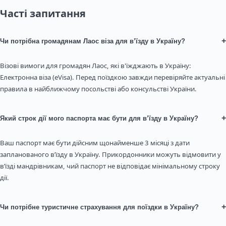
Часті запитання
+
Чи потрібна громадянам Лаос віза для в’їзду в Україну?
Візові вимоги для громадян Лаос, які в'їжджають в Україну:
Електронна віза (eVisa). Перед поїздкою завжди перевіряйте актуальні
правила в найближчому посольстві або консульстві України.
+
Який строк дії мого паспорта має бути для в’їзду в Україну?
Ваш паспорт має бути дійсним щонайменше 3 місяці з дати
запланованого в’їзду в Україну. Прикордонники можуть відмовити у
в’їзді мандрівникам, чий паспорт не відповідає мінімальному строку
дії.
+
Чи потрібне туристичне страхування для поїздки в Україну?