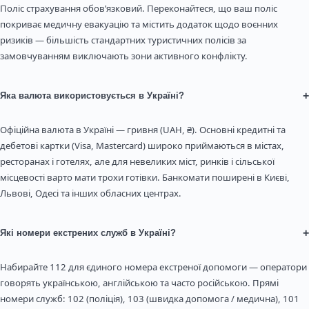
Поліс страхування обов’язковий. Переконайтеся, що ваш поліс
покриває медичну евакуацію та містить додаток щодо воєнних
ризиків — більшість стандартних туристичних полісів за
замовчуванням виключають зони активного конфлікту.
+
Яка валюта використовується в Україні?
Офіційна валюта в Україні — гривня (UAH, ₴). Основні кредитні та
дебетові картки (Visa, Mastercard) широко приймаються в містах,
ресторанах і готелях, але для невеликих міст, ринків і сільської
місцевості варто мати трохи готівки. Банкомати поширені в Києві,
Львові, Одесі та інших обласних центрах.
+
Які номери екстрених служб в Україні?
Набирайте 112 для єдиного номера екстреної допомоги — оператори
говорять українською, англійською та часто російською. Прямі
номери служб: 102 (поліція), 103 (швидка допомога / медична), 101