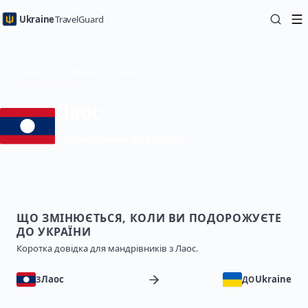
Ukraine
TravelGuard
Головна
Путівники по країнах
Подорож до України з Лаос — Путівник
Лаос
Електронна віза (eVisa)
ЩО ЗМІНЮЄТЬСЯ, КОЛИ ВИ ПОДОРОЖУЄТЕ
ДО УКРАЇНИ
Коротка довідка для мандрівників з Лаос.
Лаос
Ukraine
З
ДО