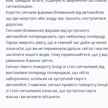
вам, швидше за все, подякують аварійною світловою
сигналізацією.
Короткі сигнали фарами (блимання) від автомобіля,
що їде назустріч або ззаду: вас просять поступитися
дорогою.
Сигнали (блимання) фарами від зустрічного
автомобіля попереджають про небезпеку попереду.
Однак зверніть увагу, що в темний час доби це може
означати, що ви не перемкнули дальнє світло і могли
засліпити іншого водія, тому переконайтеся, що у вас
увімкнено ближнє світло.
Сигнал лівого повороту (іноді зі стоп-сигналами) від
вантажівки попереду попереджає, що обгін
заборонено, оскільки на зустрічній смузі є
автомобілі. І навпаки, сигнал правого повороту (іноді
зі стоп-сигналами) означає, що зустрічна смуга
вільна і ви можете обганяти.