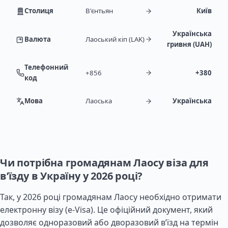
Столиця
В'єнтьян
Київ
Українська
Валюта
Лаоський кіп (LAK)
гривня (UAH)
Телефонний
+856
+380
код
Мова
Лаоська
Українська
Чи потрібна громадянам Лаосу віза для
в’їзду в Україну у 2026 році?
Так, у 2026 році громадянам Лаосу необхідно отримати
електронну візу (e-Visa). Це офіційний документ, який
дозволяє одноразовий або дворазовий в’їзд на термін