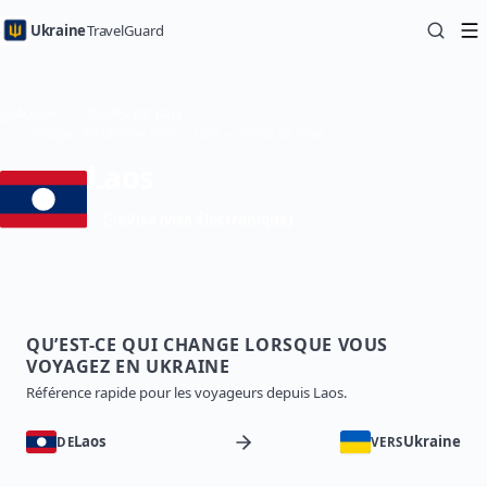
Ukraine
TravelGuard
Accueil
Guides par pays
Voyager en Ukraine depuis Laos — Guide de voyage
Laos
eVisa (visa électronique)
QU’EST-CE QUI CHANGE LORSQUE VOUS
VOYAGEZ EN UKRAINE
Référence rapide pour les voyageurs depuis Laos.
Laos
Ukraine
DE
VERS