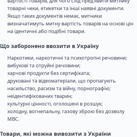
вартості товарів, для чого слід пред’явити митнику
товарні чеки, етикетки та інші наявні документи.
Якщо таких документів немає, митники
визначатимуть митну вартість товарів на основі цін
на ідентичні або подібні товари.
Що заборонено ввозити в Україну
Наркотики, наркотичні та психотропні речовини;
вибухові та отруйні речовини;
харчові продукти без сертифіката;
друковані та відеоматеріали, що пропагують
насильство, расизм та війну, порнографію;
неідентифікованих тварин;
культурні цінності, оголошені в розшук;
холодну, вогнепальну, газову зброю без дозволу
МВС.
Товари, які можна вивозити з України