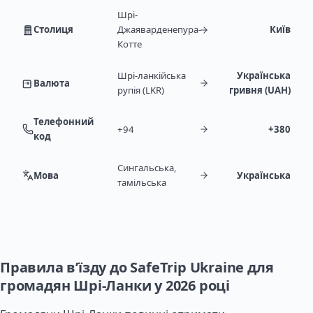
Шрі-
Столиця
Джаяварденепура-
Київ
Котте
Шрі-ланкійська
Українська
Валюта
рупія (LKR)
гривня (UAH)
Телефонний
+94
+380
код
Сингальська,
Мова
Українська
тамільська
Правила в’їзду до SafeTrip Ukraine для
громадян Шрі-Ланки у 2026 році