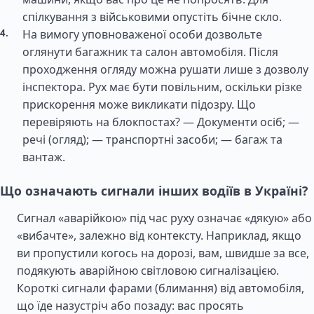
спілкування з військовими опустіть бічне скло.
На вимогу уповноваженої особи дозвольте
оглянути багажник та салон автомобіля. Після
проходження огляду можна рушати лише з дозволу
інспектора. Рух має бути повільним, оскільки різке
прискорення може викликати підозру. Що
перевіряють на блокпостах? — Документи осіб; —
речі (огляд); — транспортні засоби; — багаж та
вантаж.
Що означають сигнали інших водіїв в Україні?
Сигнал «аварійкою» під час руху означає «дякую» або
«вибачте», залежно від контексту. Наприклад, якщо
ви пропустили когось на дорозі, вам, швидше за все,
подякують аварійною світловою сигналізацією.
Короткі сигнали фарами (блимання) від автомобіля,
що їде назустріч або позаду: вас просять