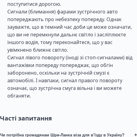
поступитися дорогою.
Сигнали (блимання) фарами зустрічного авто
попереджають про небезпеку попереду. Однак
зауважте, що в темний час доби це може означати,
що ви не перемкнули дальнє світло і засліплюєте
іншого водія, тому переконайтеся, що у вас
увімкнено ближнє світло.
Сигнал лівого повороту (іноді зі стоп-сигналами) від
вантажівки попереду попереджає, що обгін
заборонено, оскільки на зустрічній смузі є
автомобілі. І навпаки, сигнал правого повороту
означає, що зустрічна смуга вільна і ви можете
обганяти.
Часті запитання
+
Чи потрібна громадянам Шри-Ланка віза для в’їзду в Україну?