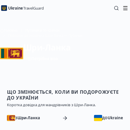
Ukraine
TravelGuard
Головна
Путівники по країнах
Подорож до України з Шри-Ланка — Путівник
Шри-Ланка
Потрібна віза
ЩО ЗМІНЮЄТЬСЯ, КОЛИ ВИ ПОДОРОЖУЄТЕ
ДО УКРАЇНИ
Коротка довідка для мандрівників з Шри-Ланка.
Шри-Ланка
Ukraine
З
ДО