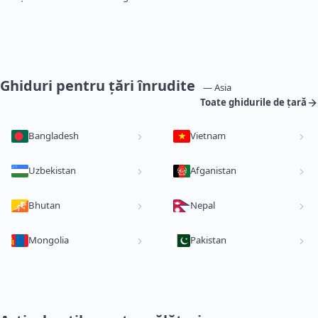
Ghiduri pentru țări înrudite
— Asia
Toate ghidurile de țară
Bangladesh
Vietnam
Uzbekistan
Afganistan
Bhutan
Nepal
Mongolia
Pakistan