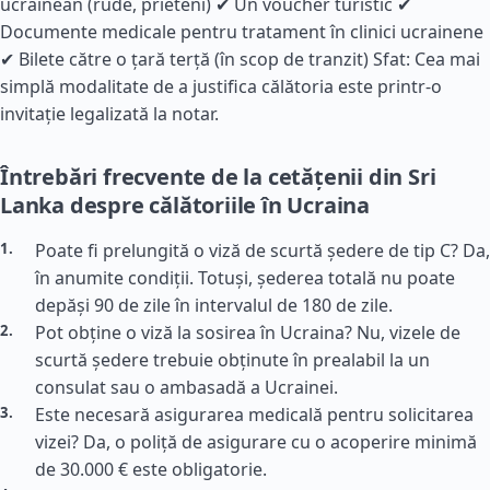
ucrainean (rude, prieteni) ✔ Un voucher turistic ✔
Documente medicale pentru tratament în clinici ucrainene
✔ Bilete către o țară terță (în scop de tranzit) Sfat: Cea mai
simplă modalitate de a justifica călătoria este printr-o
invitație legalizată la notar.
Întrebări frecvente de la cetățenii din Sri
Lanka despre călătoriile în Ucraina
Poate fi prelungită o viză de scurtă ședere de tip C? Da,
în anumite condiții. Totuși, șederea totală nu poate
depăși 90 de zile în intervalul de 180 de zile.
Pot obține o viză la sosirea în Ucraina? Nu, vizele de
scurtă ședere trebuie obținute în prealabil la un
consulat sau o ambasadă a Ucrainei.
Este necesară asigurarea medicală pentru solicitarea
vizei? Da, o poliță de asigurare cu o acoperire minimă
de 30.000 € este obligatorie.