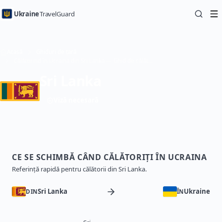
Ukraine
TravelGuard
Acasă
Ghiduri de țară
Călătorind în Ucraina din Sri Lanka — Ghid de călătorie
Sri Lanka
Viză necesară
CE SE SCHIMBĂ CÂND CĂLĂTORIȚI ÎN UCRAINA
Referință rapidă pentru călătorii din Sri Lanka.
Sri Lanka
Ukraine
DIN
ÎN