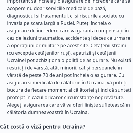
important să încheiați o asigurare de încredere care să
acopere nu doar serviciile medicale de bază,
diagnosticul și tratamentul, ci și riscurile asociate cu
invazia pe scară largă a Rusiei. Puteți încheia o
asigurare de încredere care va garanta compensații în
caz de leziuni traumatice, accidente și deces ca urmare
a operațiunilor militare pe acest site. Cetățenii străini
(cu excepția cetățenilor ruși), apatrizii și cetățenii
Ucrainei pot achiziționa o poliță de asigurare. Nu există
restricții de vârstă, atât minorii, cât și persoanele în
vârstă de peste 70 de ani pot încheia o asigurare. Cu
asigurarea medicală de călătorie în Ucraina, vă puteți
bucura de fiecare moment al călătoriei știind că sunteți
protejat în cazul oricăror circumstanțe neprevăzute.
Alegeți asigurarea care vă va oferi liniște sufletească în
călătoria dumneavoastră în Ucraina.
Cât costă o viză pentru Ucraina?