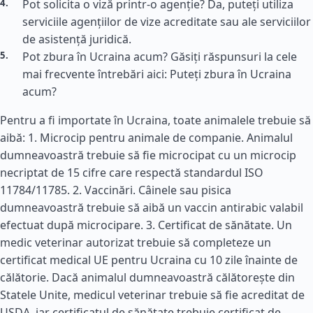
Pot solicita o viză printr-o agenție? Da, puteți utiliza
serviciile agențiilor de vize acreditate sau ale serviciilor
de asistență juridică.
Pot zbura în Ucraina acum? Găsiți răspunsuri la cele
mai frecvente întrebări aici: Puteți zbura în Ucraina
acum?
Pentru a fi importate în Ucraina, toate animalele trebuie să
aibă: 1. Microcip pentru animale de companie. Animalul
dumneavoastră trebuie să fie microcipat cu un microcip
necriptat de 15 cifre care respectă standardul ISO
11784/11785. 2. Vaccinări. Câinele sau pisica
dumneavoastră trebuie să aibă un vaccin antirabic valabil
efectuat după microcipare. 3. Certificat de sănătate. Un
medic veterinar autorizat trebuie să completeze un
certificat medical UE pentru Ucraina cu 10 zile înainte de
călătorie. Dacă animalul dumneavoastră călătorește din
Statele Unite, medicul veterinar trebuie să fie acreditat de
USDA, iar certificatul de sănătate trebuie certificat de