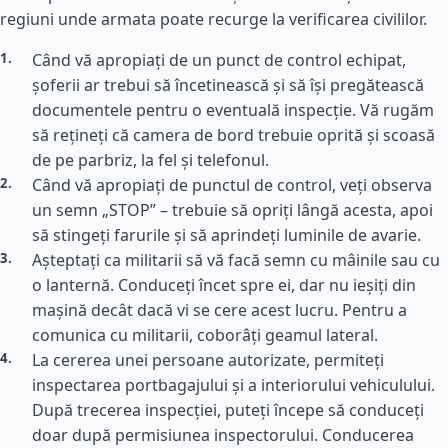
regiuni unde armata poate recurge la verificarea civililor.
Când vă apropiați de un punct de control echipat,
șoferii ar trebui să încetinească și să își pregătească
documentele pentru o eventuală inspecție. Vă rugăm
să rețineți că camera de bord trebuie oprită și scoasă
de pe parbriz, la fel și telefonul.
Când vă apropiați de punctul de control, veți observa
un semn „STOP” – trebuie să opriți lângă acesta, apoi
să stingeți farurile și să aprindeți luminile de avarie.
Așteptați ca militarii să vă facă semn cu mâinile sau cu
o lanternă. Conduceți încet spre ei, dar nu ieșiți din
mașină decât dacă vi se cere acest lucru. Pentru a
comunica cu militarii, coborâți geamul lateral.
La cererea unei persoane autorizate, permiteți
inspectarea portbagajului și a interiorului vehiculului.
După trecerea inspecției, puteți începe să conduceți
doar după permisiunea inspectorului. Conducerea