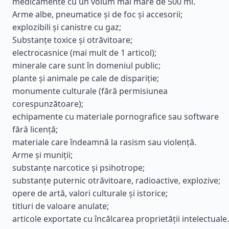
medicamente cu un volum mai mare de 500 ml.
Arme albe, pneumatice și de foc și accesorii;
explozibili și canistre cu gaz;
Substanțe toxice și otrăvitoare;
electrocasnice (mai mult de 1 articol);
minerale care sunt în domeniul public;
plante și animale pe cale de dispariție;
monumente culturale (fără permisiunea
corespunzătoare);
echipamente cu materiale pornografice sau software
fără licență;
materiale care îndeamnă la rasism sau violență.
Arme și muniții;
substanțe narcotice și psihotrope;
substanțe puternic otrăvitoare, radioactive, explozive;
opere de artă, valori culturale și istorice;
titluri de valoare anulate;
articole exportate cu încălcarea proprietății intelectuale.