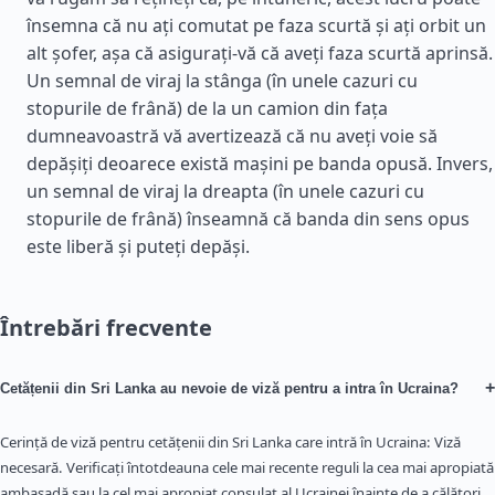
însemna că nu ați comutat pe faza scurtă și ați orbit un
alt șofer, așa că asigurați-vă că aveți faza scurtă aprinsă.
Un semnal de viraj la stânga (în unele cazuri cu
stopurile de frână) de la un camion din fața
dumneavoastră vă avertizează că nu aveți voie să
depășiți deoarece există mașini pe banda opusă. Invers,
un semnal de viraj la dreapta (în unele cazuri cu
stopurile de frână) înseamnă că banda din sens opus
este liberă și puteți depăși.
Întrebări frecvente
+
Cetățenii din Sri Lanka au nevoie de viză pentru a intra în Ucraina?
Cerință de viză pentru cetățenii din Sri Lanka care intră în Ucraina: Viză
necesară. Verificați întotdeauna cele mai recente reguli la cea mai apropiată
ambasadă sau la cel mai apropiat consulat al Ucrainei înainte de a călători.