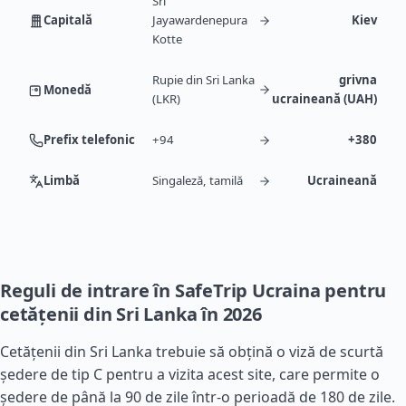
Sri
Capitală
Jayawardenepura
Kiev
Kotte
Rupie din Sri Lanka
grivna
Monedă
(LKR)
ucraineană (UAH)
Prefix telefonic
+94
+380
Limbă
Singaleză, tamilă
Ucraineană
Reguli de intrare în SafeTrip Ucraina pentru
cetățenii din Sri Lanka în 2026
Cetățenii din Sri Lanka trebuie să obțină o viză de scurtă
ședere de tip C pentru a vizita acest site, care permite o
ședere de până la 90 de zile într-o perioadă de 180 de zile.