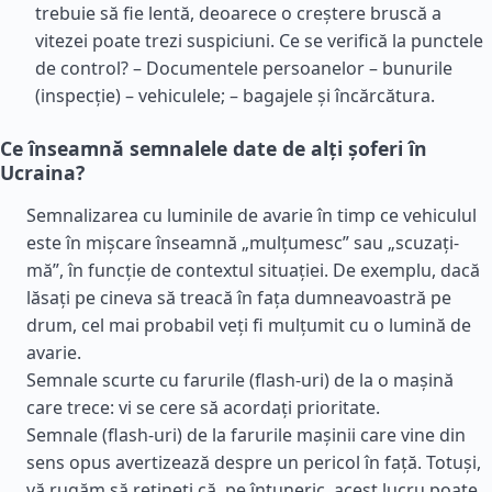
trebuie să fie lentă, deoarece o creștere bruscă a
vitezei poate trezi suspiciuni. Ce se verifică la punctele
de control? – Documentele persoanelor – bunurile
(inspecție) – vehiculele; – bagajele și încărcătura.
Ce înseamnă semnalele date de alți șoferi în
Ucraina?
Semnalizarea cu luminile de avarie în timp ce vehiculul
este în mișcare înseamnă „mulțumesc” sau „scuzați-
mă”, în funcție de contextul situației. De exemplu, dacă
lăsați pe cineva să treacă în fața dumneavoastră pe
drum, cel mai probabil veți fi mulțumit cu o lumină de
avarie.
Semnale scurte cu farurile (flash-uri) de la o mașină
care trece: vi se cere să acordați prioritate.
Semnale (flash-uri) de la farurile mașinii care vine din
sens opus avertizează despre un pericol în față. Totuși,
vă rugăm să rețineți că, pe întuneric, acest lucru poate