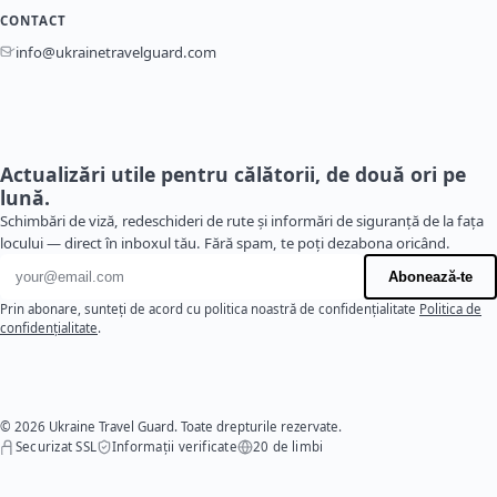
CONTACT
info@ukrainetravelguard.com
Actualizări utile pentru călătorii, de două ori pe
lună.
Schimbări de viză, redeschideri de rute și informări de siguranță de la fața
locului — direct în inboxul tău. Fără spam, te poți dezabona oricând.
Adresă de e-mail
Abonează-te
Prin abonare, sunteți de acord cu politica noastră de confidențialitate
Politica de
confidențialitate
.
© 2026 Ukraine Travel Guard. Toate drepturile rezervate.
Securizat SSL
Informații verificate
20 de limbi