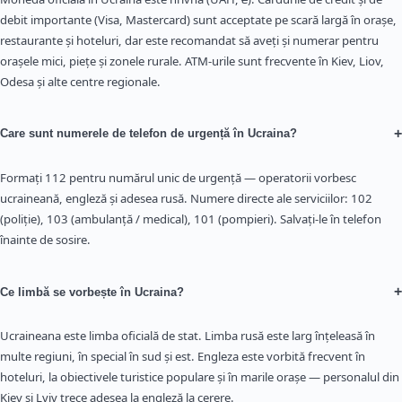
debit importante (Visa, Mastercard) sunt acceptate pe scară largă în orașe,
restaurante și hoteluri, dar este recomandat să aveți și numerar pentru
orașele mici, piețe și zonele rurale. ATM-urile sunt frecvente în Kiev, Liov,
Odesa și alte centre regionale.
+
Care sunt numerele de telefon de urgență în Ucraina?
Formați 112 pentru numărul unic de urgență — operatorii vorbesc
ucraineană, engleză și adesea rusă. Numere directe ale serviciilor: 102
(poliție), 103 (ambulanță / medical), 101 (pompieri). Salvați-le în telefon
înainte de sosire.
+
Ce limbă se vorbește în Ucraina?
Ucraineana este limba oficială de stat. Limba rusă este larg înțeleasă în
multe regiuni, în special în sud și est. Engleza este vorbită frecvent în
hoteluri, la obiectivele turistice populare și în marile orașe — personalul din
Kiev și Lviv trece adesea la engleză la cerere.