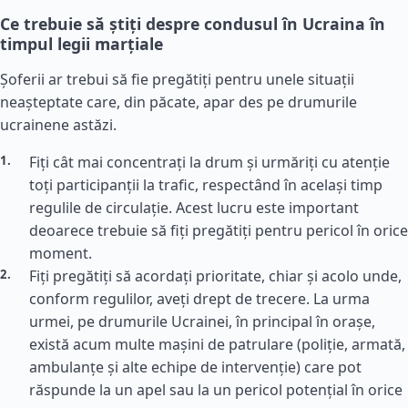
Ce trebuie să știți despre condusul în Ucraina în
timpul legii marțiale
Șoferii ar trebui să fie pregătiți pentru unele situații
neașteptate care, din păcate, apar des pe drumurile
ucrainene astăzi.
Fiți cât mai concentrați la drum și urmăriți cu atenție
toți participanții la trafic, respectând în același timp
regulile de circulație. Acest lucru este important
deoarece trebuie să fiți pregătiți pentru pericol în orice
moment.
Fiți pregătiți să acordați prioritate, chiar și acolo unde,
conform regulilor, aveți drept de trecere. La urma
urmei, pe drumurile Ucrainei, în principal în orașe,
există acum multe mașini de patrulare (poliție, armată,
ambulanțe și alte echipe de intervenție) care pot
răspunde la un apel sau la un pericol potențial în orice