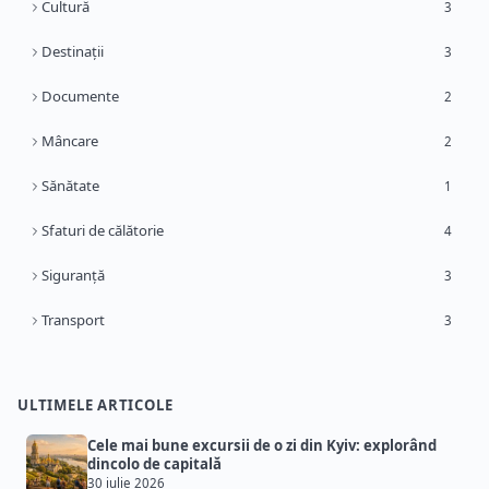
Cultură
3
Destinații
3
Documente
2
Mâncare
2
Sănătate
1
Sfaturi de călătorie
4
Siguranță
3
Transport
3
ULTIMELE ARTICOLE
Cele mai bune excursii de o zi din Kyiv: explorând
dincolo de capitală
30 iulie 2026