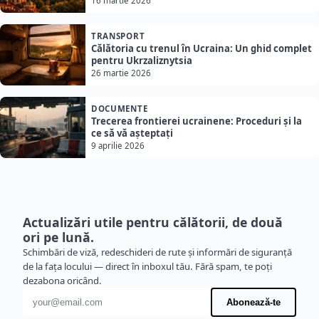
16 martie 2026
TRANSPORT
Călătoria cu trenul în Ucraina: Un ghid complet
pentru Ukrzaliznytsia
26 martie 2026
DOCUMENTE
Trecerea frontierei ucrainene: Proceduri și la
ce să vă așteptați
9 aprilie 2026
Actualizări utile pentru călătorii, de două
ori pe lună.
Schimbări de viză, redeschideri de rute și informări de siguranță
de la fața locului — direct în inboxul tău. Fără spam, te poți
dezabona oricând.
Adresă de e-mail
Abonează-te