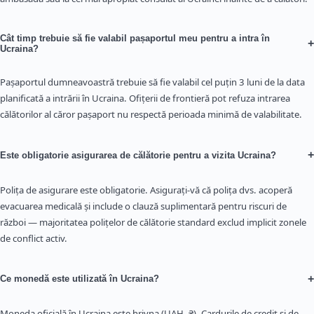
Cât timp trebuie să fie valabil pașaportul meu pentru a intra în
+
Ucraina?
Pașaportul dumneavoastră trebuie să fie valabil cel puțin 3 luni de la data
planificată a intrării în Ucraina. Ofițerii de frontieră pot refuza intrarea
călătorilor al căror pașaport nu respectă perioada minimă de valabilitate.
+
Este obligatorie asigurarea de călătorie pentru a vizita Ucraina?
Polița de asigurare este obligatorie. Asigurați-vă că polița dvs. acoperă
evacuarea medicală și include o clauză suplimentară pentru riscuri de
război — majoritatea polițelor de călătorie standard exclud implicit zonele
de conflict activ.
+
Ce monedă este utilizată în Ucraina?
Moneda oficială în Ucraina este hrivna (UAH, ₴). Cardurile de credit și de