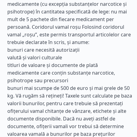
medicamente (cu excepția substanțelor narcotice și
psihotrope) în cantitatea specificată de lege: nu mai
mult de 5 pachete din fiecare medicament per
persoană. Coridorul vamal roșu Folosind coridorul
vamal „roșu”, este permis transportul articolelor care
trebuie declarate în scris, și anume:
bunuri care necesită autorizații
valută și valori culturale
titluri de valoare și documente de plată
medicamente care conțin substanțe narcotice,
psihotrope sau precursori
bunuri mai scumpe de 500 de euro și mai grele de 50
kg. Vă rugăm să rețineți! Taxele sunt calculate pe baza
valorii bunurilor, pentru care trebuie să prezentați
ofițerului vamal chitanțe de vânzare, etichete și alte
documente disponibile. Dacă nu aveți astfel de
documente, ofițerii vamali vor trebui să determine
valoarea vamală a bunurilor pe baza prețurilor