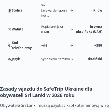
Sri
Stolica
Jayawardenepura
Kijów
Kotte
Rupia lankijska
hrywna
Waluta
(LKR)
ukraińska (UAH)
Kod
+94
+380
telefoniczny
Język
Syngaleski, tamilski
Ukraiński
Zasady wjazdu do SafeTrip Ukraine dla
obywateli Sri Lanki w 2026 roku
Obywatele Sri Lanki muszą uzyskać krótkoterminową wizę