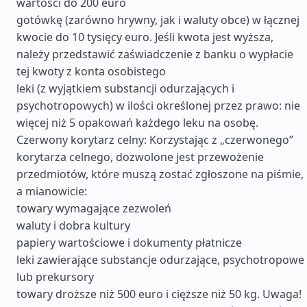
wartości do 200 euro
gotówkę (zarówno hrywny, jak i waluty obce) w łącznej
kwocie do 10 tysięcy euro. Jeśli kwota jest wyższa,
należy przedstawić zaświadczenie z banku o wypłacie
tej kwoty z konta osobistego
leki (z wyjątkiem substancji odurzających i
psychotropowych) w ilości określonej przez prawo: nie
więcej niż 5 opakowań każdego leku na osobę.
Czerwony korytarz celny: Korzystając z „czerwonego”
korytarza celnego, dozwolone jest przewożenie
przedmiotów, które muszą zostać zgłoszone na piśmie,
a mianowicie:
towary wymagające zezwoleń
waluty i dobra kultury
papiery wartościowe i dokumenty płatnicze
leki zawierające substancje odurzające, psychotropowe
lub prekursory
towary droższe niż 500 euro i cięższe niż 50 kg. Uwaga!