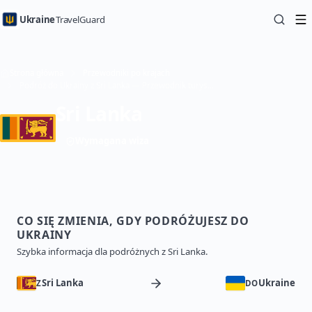
Ukraine
TravelGuard
Strona główna
Przewodniki po krajach
Podróż do Ukrainy z Sri Lanka — Przewodnik turystyczny
Sri Lanka
Wymagana wiza
CO SIĘ ZMIENIA, GDY PODRÓŻUJESZ DO
UKRAINY
Szybka informacja dla podróżnych z Sri Lanka.
Sri Lanka
Ukraine
Z
DO