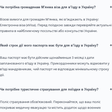
+
Чи потрібна громадянам М'янма віза для в’їзду в Україну?
Візові вимоги для громадян М'янма, які в'їжджають в Україну:
Електронна віза (eVisa). Перед поїздкою завжди перевіряйте актуальні
правила в найближчому посольстві або консульстві України.
+
Який строк дії мого паспорта має бути для в’їзду в Україну?
Ваш паспорт має бути дійсним щонайменше 3 місяці з дати
запланованого в’їзду в Україну. Прикордонники можуть відмовити у
в’їзді мандрівникам, чий паспорт не відповідає мінімальному строку
дії.
+
Чи потрібне туристичне страхування для поїздки в Україну?
Поліс страхування обов’язковий. Переконайтеся, що ваш поліс
покриває медичну евакуацію та містить додаток щодо воєнних