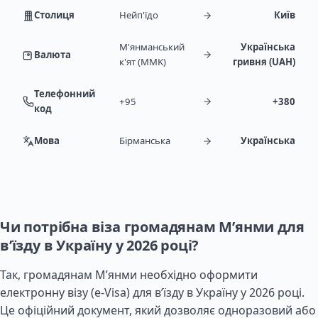
Столиця
Нейп'їдо
Київ
М'янманський
Українська
Валюта
к'ят (MMK)
гривня (UAH)
Телефонний
+95
+380
код
Мова
Бірманська
Українська
Чи потрібна віза громадянам М’янми для
в’їзду в Україну у 2026 році?
Так, громадянам М’янми необхідно оформити
електронну візу (e-Visa) для в’їзду в Україну у 2026 році.
Це офіційний документ, який дозволяє одноразовий або