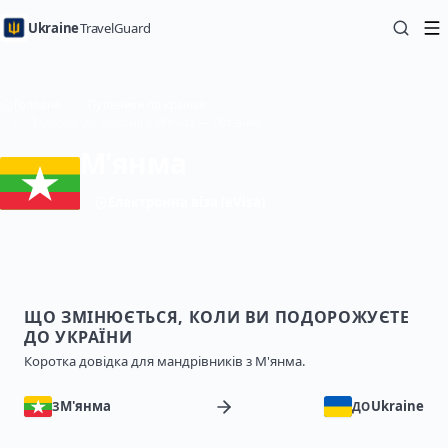
Ukraine
TravelGuard
Головна
Путівники по країнах
Подорож до України з М’янма — Путівник
М'янма
Електронна віза (eVisa)
ЩО ЗМІНЮЄТЬСЯ, КОЛИ ВИ ПОДОРОЖУЄТЕ
ДО УКРАЇНИ
Коротка довідка для мандрівників з М'янма.
М'янма
Ukraine
З
ДО