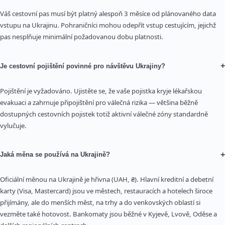
Váš cestovní pas musí být platný alespoň 3 měsíce od plánovaného data
vstupu na Ukrajinu. Pohraničníci mohou odepřít vstup cestujícím, jejichž
pas nesplňuje minimální požadovanou dobu platnosti.
+
Je cestovní pojištění povinné pro návštěvu Ukrajiny?
Pojištění je vyžadováno. Ujistěte se, že vaše pojistka kryje lékařskou
evakuaci a zahrnuje připojištění pro válečná rizika — většina běžně
dostupných cestovních pojistek totiž aktivní válečné zóny standardně
vylučuje.
+
Jaká měna se používá na Ukrajině?
Oficiální měnou na Ukrajině je hřivna (UAH, ₴). Hlavní kreditní a debetní
karty (Visa, Mastercard) jsou ve městech, restauracích a hotelech široce
přijímány, ale do menších měst, na trhy a do venkovských oblastí si
vezměte také hotovost. Bankomaty jsou běžné v Kyjevě, Lvově, Oděse a