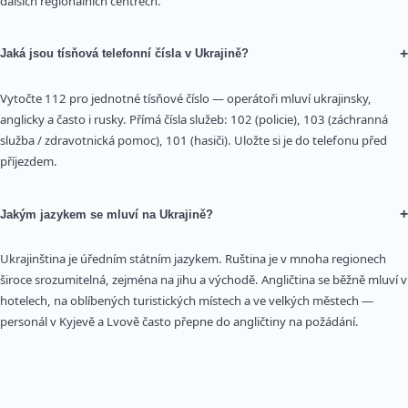
dalších regionálních centrech.
+
Jaká jsou tísňová telefonní čísla v Ukrajině?
Vytočte 112 pro jednotné tísňové číslo — operátoři mluví ukrajinsky,
anglicky a často i rusky. Přímá čísla služeb: 102 (policie), 103 (záchranná
služba / zdravotnická pomoc), 101 (hasiči). Uložte si je do telefonu před
příjezdem.
+
Jakým jazykem se mluví na Ukrajině?
Ukrajinština je úředním státním jazykem. Ruština je v mnoha regionech
široce srozumitelná, zejména na jihu a východě. Angličtina se běžně mluví v
hotelech, na oblíbených turistických místech a ve velkých městech —
personál v Kyjevě a Lvově často přepne do angličtiny na požádání.