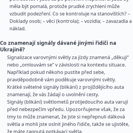
měla být pomalá, protože prudké zrychlení může
vzbudit podezření. Co se kontroluje na stanovištích? –
Doklady osob; – věci (kontrola); – vozidla; – zavazadla a
náklad.
Co znamenají signály dávané jinými řidiči na
Ukrajině?
Signalizace varovnými světly za jízdy znamená „děkuji“
nebo „omlouvám se“ v závislosti na kontextu situace.
Například pokud někoho pustíte před sebe,
pravděpodobně vám poděkuje varovnými světly.
Krátké světelné signály (blikání) z projíždějícího auta
znamenají, že vás žádají o uvolnění cesty.
Signály (blikání) světlometů protijedoucího auta varují
před nebezpečím vpředu. Upozorňujeme však, že za
tmy to může znamenat, že jste si nepřepnuli dálková
světla a mohli jste oslnit jiného řidiče, takže se ujistěte,
že máte zapnutá potkávací světla.