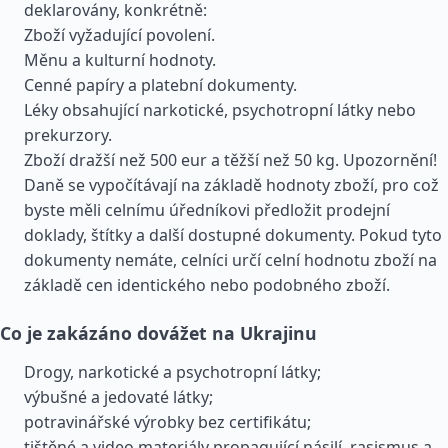
deklarovány, konkrétně:
Zboží vyžadující povolení.
Měnu a kulturní hodnoty.
Cenné papíry a platební dokumenty.
Léky obsahující narkotické, psychotropní látky nebo
prekurzory.
Zboží dražší než 500 eur a těžší než 50 kg. Upozornění!
Daně se vypočítávají na základě hodnoty zboží, pro což
byste měli celnímu úředníkovi předložit prodejní
doklady, štítky a další dostupné dokumenty. Pokud tyto
dokumenty nemáte, celníci určí celní hodnotu zboží na
základě cen identického nebo podobného zboží.
Co je zakázáno dovážet na Ukrajinu
Drogy, narkotické a psychotropní látky;
výbušné a jedovaté látky;
potravinářské výrobky bez certifikátu;
tištěné a video materiály propagující násilí, rasismus a