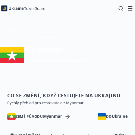
Ukraine
TravelGuard
Domů
Průvodci zeměmi
Cesta na Ukrajinu z Myanmar — Cestovní průvodce
Myanmar
eVisa (elektronické vízum)
CO SE ZMĚNÍ, KDYŽ CESTUJETE NA UKRAJINU
Rychlý přehled pro cestovatele z Myanmar.
Myanmar
Ukraine
ZEMĚ PŮVODU
DO