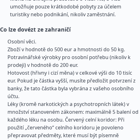
umožňuje pouze krátkodobé pobyty za účelem
turistiky nebo podnikání, nikoliv zaměstnání.
Co lze dovézt ze zahraničí
Osobní věci.
Zboží v hodnotě do 500 eur a hmotnosti do 50 kg.
Potravinářské výrobky pro osobní potřebu (nikoliv k
prodeji) v hodnotě do 200 eur.
Hotovost (hřivny i cizí měna) v celkové výši do 10 tisíc
eur. Pokud je částka vyšší, musíte předložit potvrzení z
banky, že tato částka byla vybrána z vašeho osobního
účtu.
Léky (kromě narkotických a psychotropních látek) v
množství stanoveném zákonem: maximálně 5 balení od
každého léku na osobu. Červený celní koridor: Při
použití „červeného“ celního koridoru je povoleno
přepravovat předměty, které musí být písemně