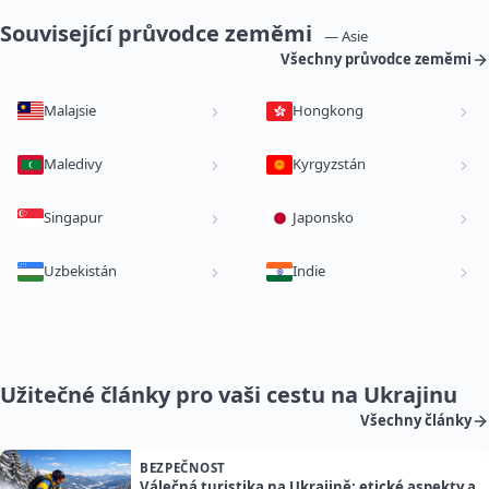
Související průvodce zeměmi
— Asie
Všechny průvodce zeměmi
Malajsie
Hongkong
Maledivy
Kyrgyzstán
Singapur
Japonsko
Uzbekistán
Indie
Užitečné články pro vaši cestu na Ukrajinu
Všechny články
BEZPEČNOST
Válečná turistika na Ukrajině: etické aspekty a