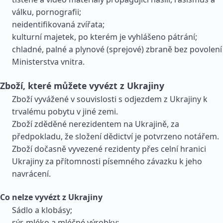
válku, pornografii;
neidentifikovaná zvířata;
kulturní majetek, po kterém je vyhlášeno pátrání;
chladné, palné a plynové (sprejové) zbraně bez povolení
Ministerstva vnitra.
Zboží, které můžete vyvézt z Ukrajiny
Zboží vyvážené v souvislosti s odjezdem z Ukrajiny k
trvalému pobytu v jiné zemi.
Zboží zděděné nerezidentem na Ukrajině, za
předpokladu, že složení dědictví je potvrzeno notářem.
Zboží dočasně vyvezené rezidenty přes celní hranici
Ukrajiny za přítomnosti písemného závazku k jeho
navrácení.
Co nelze vyvézt z Ukrajiny
Sádlo a klobásy;
sýr, mléko a mléčné výrobky;