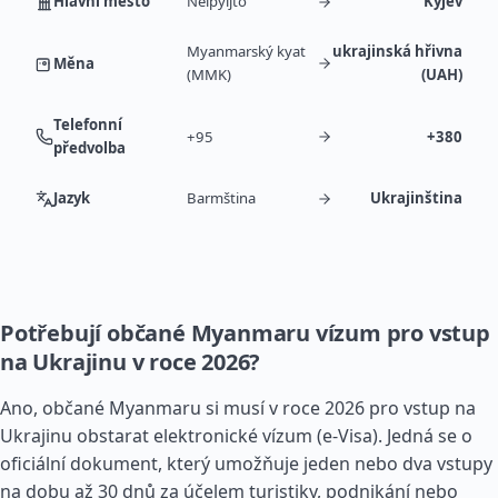
Hlavní město
Neipyijto
Kyjev
Myanmarský kyat
ukrajinská hřivna
Měna
(MMK)
(UAH)
Telefonní
+95
+380
předvolba
Jazyk
Barmština
Ukrajinština
Potřebují občané Myanmaru vízum pro vstup
na Ukrajinu v roce 2026?
Ano, občané Myanmaru si musí v roce 2026 pro vstup na
Ukrajinu obstarat elektronické vízum (e-Visa). Jedná se o
oficiální dokument, který umožňuje jeden nebo dva vstupy
na dobu až 30 dnů za účelem turistiky, podnikání nebo